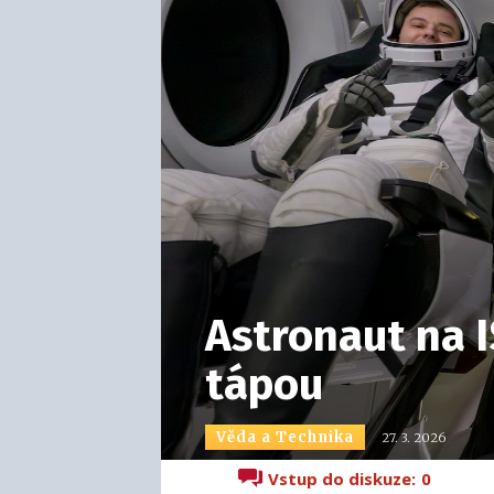
Astronaut na IS
tápou
Věda a Technika
27. 3. 2026
Vstup do diskuze:
0