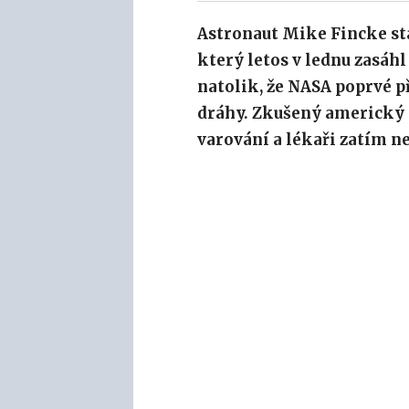
Astronaut Mike Fincke st
který letos v lednu zasá
natolik, že NASA poprvé p
dráhy. Zkušený americký as
varování a lékaři zatím n