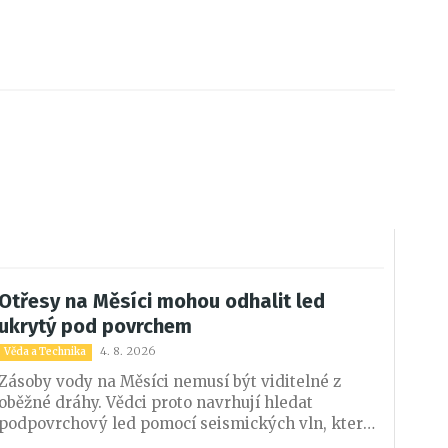
Otřesy na Měsíci mohou odhalit led
ukrytý pod povrchem
4. 8. 2026
Věda a Technika
Zásoby vody na Měsíci nemusí být viditelné z
oběžné dráhy. Vědci proto navrhují hledat
podpovrchový led pomocí seismických vln, které
se ve zmrzlé půdě šíří jinak než v suchém