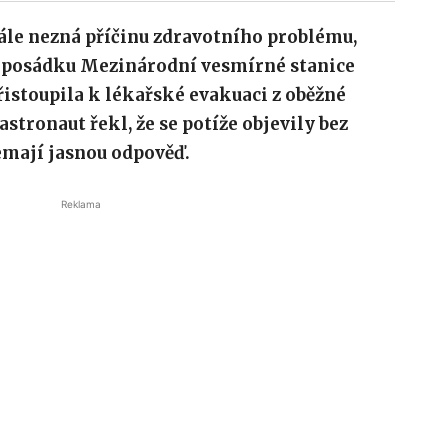
ále nezná příčinu zdravotního problému,
hl posádku Mezinárodní vesmírné stanice
řistoupila k lékařské evakuaci z oběžné
tronaut řekl, že se potíže objevily bez
emají jasnou odpověď.
Reklama