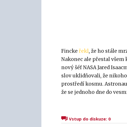
Fincke
řekl
, že ho stále mr
Nakonec ale přestal všem 
nový šéf NASA Jared Isaacm
slov uklidňovali, že nikoh
prostředí kosmu. Astronaut
že se jednoho dne do vesmí
Vstup do diskuze:
0