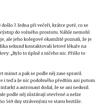
došlo 7. ledna při večeři, krátce poté, co se
 výstup do volného prostoru. Náhle nemohl
je, ale jeho kolegové okamžitě poznali, že je
lika sekund kontaktovali letové lékaře na
ovy: „Bylo to úplně z ničeho nic. Přišlo to
et minut a pak se podle něj zase spravil.
bře i teď a že nic podobného předtím ani potom
 infarkt a astronaut dodal, že se ani nedusil.
le podle něj zůstávají otevřené a nelze
eho 549 dny strávenými ve stavu beztíže.