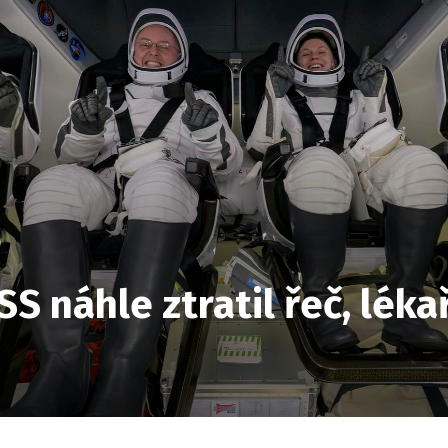
S náhle ztratil řeč, lékař