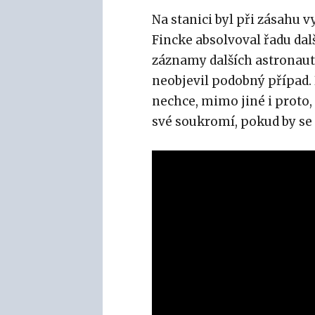
Na stanici byl při zásahu v
Fincke absolvoval řadu dal
záznamy dalších astronautů,
neobjevil podobný případ.
nechce, mimo jiné i proto,
své soukromí, pokud by se 