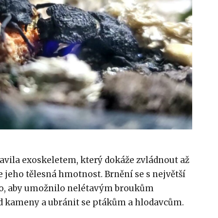
avila exoskeletem, který dokáže zvládnout až
je jeho tělesná hmotnost. Brnění se s největší
o, aby umožnilo nelétavým broukům
d kameny a ubránit se ptákům a hlodavcům.