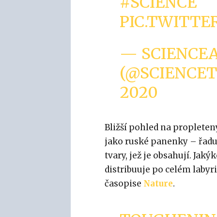
#SCIENCE
PIC.TWITT
— SCIENCE
(@SCIENCE
2020
Bližší pohled na propleten
jako ruské panenky – řadu 
tvary, jež je obsahují. Jaký
distribuuje po celém labyri
časopise
Nature
.