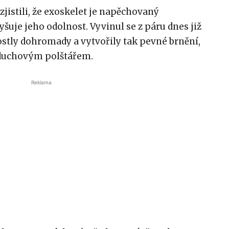
zjistili, že exoskelet je napěchovaný
šuje jeho odolnost. Vyvinul se z páru dnes již
ostly dohromady a vytvořily tak pevné brnění,
zduchovým polštářem.
Reklama