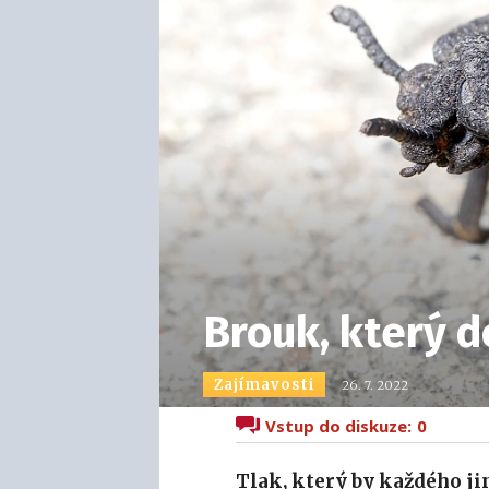
Brouk, který d
Zajímavosti
26. 7. 2022
Vstup do diskuze:
0
Tlak, který by každého ji