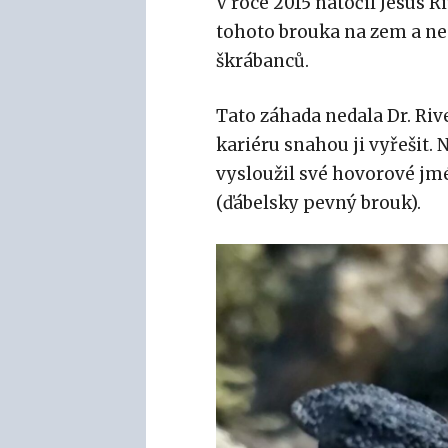
V roce 2015 natočil Jesus 
tohoto brouka na zem a ne
škrábanců.
Tato záhada nedala Dr. Riv
kariéru snahou ji vyřešit. 
vysloužil své hovorové jm
(ďábelsky pevný brouk).