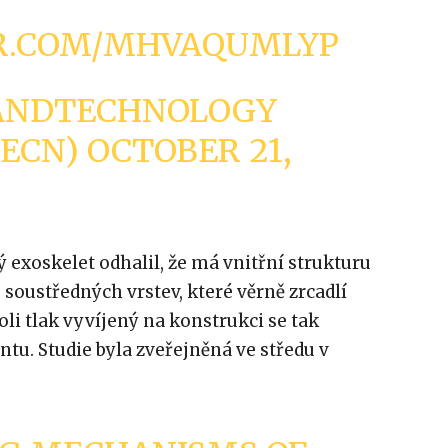
ER.COM/MHVAQUMLYP
ANDTECHNOLOGY
TECN)
OCTOBER 21,
ý exoskelet odhalil, že má vnitřní strukturu
soustředných vrstev, které věrně zrcadlí
koli tlak vyvíjený na konstrukci se tak
ntu. Studie byla zveřejněná ve středu v