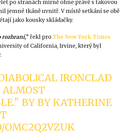
elet po stranách mírně ohne právě s takovou
nil jemné tkáně uvnitř. V místě setkání se obě
tají jako kousky skládačky.
 rozhraní,
“ řekl pro
The New York Times
iversity of California, Irvine, který byl
.
DIABOLICAL IRONCLAD
’S ALMOST
E." BY BY KATHERINE
YT
CO/OMC2Q2VZUK