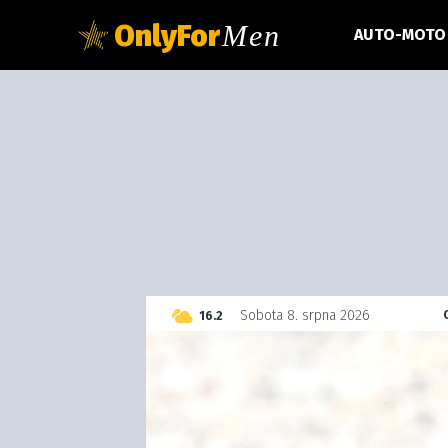
OnlyFor
Men
AUTO-MOTO
C
Sobota 8. srpna 2026
16.2
Czech