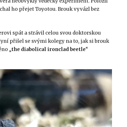
Rivera neobvyklý vědecký experiment. Položil
chal ho přejet Toyotou. Brouk vyvázl bez
erovi spát a strávil celou svou doktorskou
Nyní přišel se svými kolegy na to, jak si brouk
éno „
the diabolical ironclad beetle
“