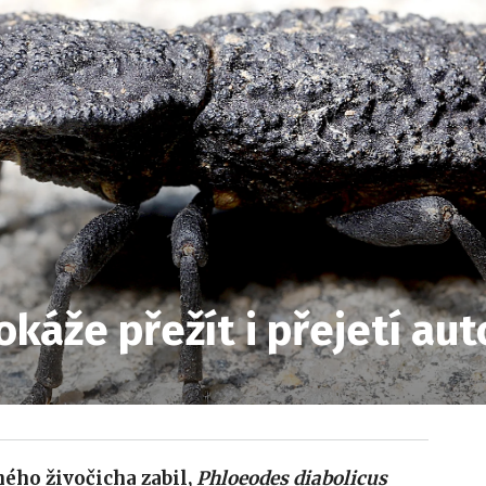
okáže přežít i přejetí a
ného živočicha zabil,
Phloeodes diabolicus