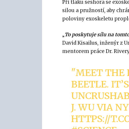
Při tlaku seshora se exosk
silou a pružností, aby chrá
poloviny exoskeletu proplé
„
To poskytuje sílu na tomto
David Kisailus, inženýr z Un
mentorem práce Dr. Rivery
"MEET THE 
BEETLE. IT
UNCRUSHABL
J. WU VIA N
HTTPS://T.