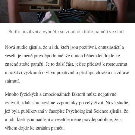
Buďte pozitivní a vyhněte se značné ztrátě paměti ve stáří
Nová studie zjistila, že u lidí, kteří jsou pozitivní, entuziastičtí a
veselí, je méně pravděpodobné, že u nich během let dojde ke
značné ztrátě paměti. Je to další část, jež se přidává k rostoucímu
množství výzkumů o vlivu pozitivního přístupu člověka na zdravé
stárnutí.
Mnoho fyzických a emocionálních faktorů může negativně
ovlivnit, zdali si uchováme vzpomínky po celý život. Nová studie,
jež byla publikovaná v časopise Psychological Science zjistila, že
u lidí, kteří jsou nadšení a veselí je méně pravděpodobné, že s
věkem dojde ke ztrátám paměti.