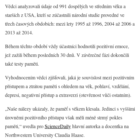
Vědci analyzovali údaje od 991 dospělých ve středním věku a
starších z USA, kteří se zúčastnili národní studie provedné ve
třech časových obdobích: mezi lety 1995 až 1996, 2004 až 2006 a
2013 až 2014.
Během těchto období vždy účastníci hodnotili pozitivní emoce,
jež zažili během posledních 30 dnů. V závěrečné fázi dokončili
také testy paměti.
Vyhodnocením vědci zjišťovali, jaká je souvislost mezi pozitivním
přístupem a ztrátou paměti s ohledem na věk, pohlaví, vzdělání,
depresi, negativní přístup a extraverzi (otevřenost vůči ostatním).
„Naše nálezy ukázaly, že paměť s věkem klesala. Jedinci s vyššími
úrovněmi pozitivního přístupu však měli méně strmý pokles
paměti,“ uvedla pro
ScienceDaily
hlavní autorka a docentka na
Northwestern University Claudia Haase.