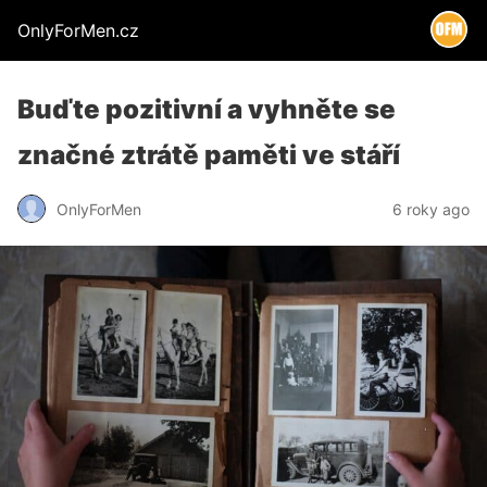
OnlyForMen.cz
Buďte pozitivní a vyhněte se
značné ztrátě paměti ve stáří
OnlyForMen
6 roky ago