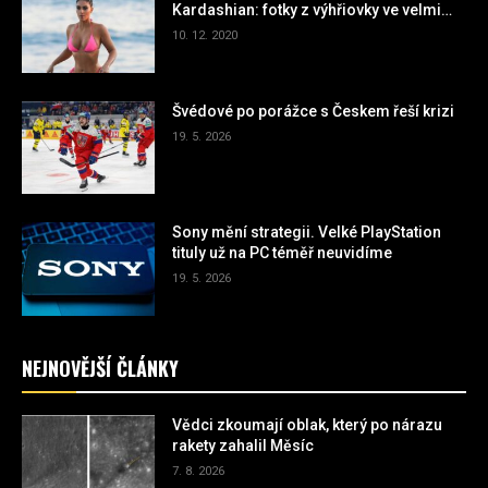
Kardashian: fotky z výhřiovky ve velmi
miniaturních plavkách
10. 12. 2020
Švédové po porážce s Českem řeší krizi
19. 5. 2026
Sony mění strategii. Velké PlayStation
tituly už na PC téměř neuvidíme
19. 5. 2026
NEJNOVĚJŠÍ ČLÁNKY
Vědci zkoumají oblak, který po nárazu
rakety zahalil Měsíc
7. 8. 2026