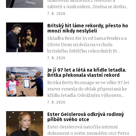
hlasového asistenta z telefonů a
dolarů, dynamiku sportovního
tabletů s Androidem. Změna se dotkne
Mustangu a prostornější kabinu než u
také chytrých hodinek, sluchátek a
Toyoty RAV4.
7. 8. 2026
systému Android Auto. Na
Britský hit láme rekordy, přesto ho
kompatibilních zařízeních převezme
mnozí nikdy neslyšeli
jeho úlohu umělá inteligence Gemini.
Skladba Rein Me In od Sama Fendera a
Olivie Dean strávila na vrcholu
britského žebříčku rekordních 19
týdnů. Její úspěch však vyvolal
7. 8. 2026
nečekanou reakci. Řada lidí tvrdí, že
Je jí 97 let a létá na křídle letadla.
píseň nikdy neslyšela. Hudební svět se
Britka překonala vlastní rekord
totiž rozdělil do menších skupin, které
Britka Betty Bromage se ve věku 97 let
poslouchají úplně jiné hity.
znovu vznesla do oblak připoutaná ke
křídlu letadla. Odvážným výkonem
překonala vlastní světový rekord,
7. 8. 2026
přestože teprve před rokem prodělala
Ester Geislerová odkrývá rodinný
mrtvici.
příběh svého otce
Ester Geislerová natočila intimní
dokument o svém zesnulém otci Petru