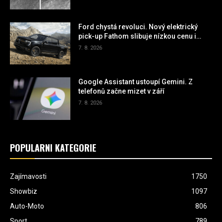
Ford chystá revoluci. Nový elektrický
pick-up Fathom slibuje nízkou cenu i
zcela novou výrobní technologii
7. 8. 2026
Google Assistant ustoupí Gemini. Z
telefonů začne mizet v září
7. 8. 2026
POPULÁRNÍ KATEGORIE
Zajímavosti
1750
Showbiz
1097
Auto-Moto
806
Sport
789