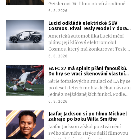
Geislerovi. Ve filmu otevírá rodinné
archivy a společně se sestrou Aňou
6. 8. 2026
skládá portrét talentovaného muže,
Lucid odkládá elektrické SUV
který měl v sobě vřelost i temnější
Cosmos. Rival Tesly Model Y dorazí
stránku.
později, automobilka nechce
Americká automobilka Lucid mění
opakovat staré chyby
plány. Její klíčový elektromobil
Cosmos, který má konkurovat Tesle
Model Y, se opozdí zhruba o dva roky.
6. 8. 2026
Nové vedení tvrdí, že tentokrát dá
EA FC 27 má splnit přání fanoušků.
přednost kvalitě před rychlým
Do hry se vrací skenování vlastní
uvedením na trh.
tváře
Série fotbalových simulací od EA by se
po deseti letech mohla dočkat návratu
jedné z nejžádanějších funkcí. Podle
nejnovějšího úniku nabídne EA FC 27
6. 8. 2026
možnost naskenovat vlastní tvář a
Jaafar Jackson si po filmu Michael
přenést ji přímo do hry.
zahraje po boku Willa Smithe
Jaafar Jackson získal po ztvárnění
svého slavného strýce další filmovou