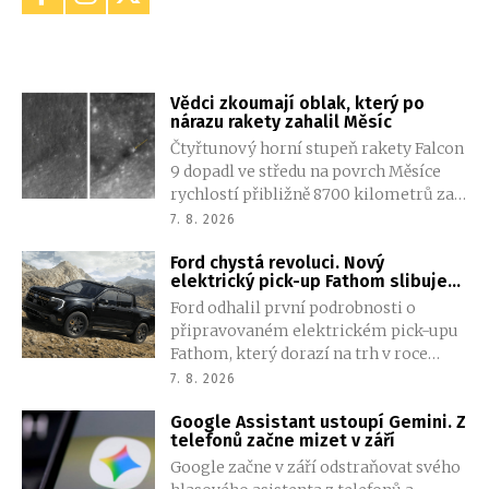
Vědci zkoumají oblak, který po
nárazu rakety zahalil Měsíc
Čtyřtunový horní stupeň rakety Falcon
9 dopadl ve středu na povrch Měsíce
rychlostí přibližně 8700 kilometrů za
hodinu. Samotnou srážku se zachytit
7. 8. 2026
nepodařilo, chilský teleskop ale
Ford chystá revoluci. Nový
zaznamenal oblak obsahující sodík a
elektrický pick-up Fathom slibuje
lithium.
nízkou cenu i zcela novou výrobní
Ford odhalil první podrobnosti o
technologii
připravovaném elektrickém pick-upu
Fathom, který dorazí na trh v roce
2027. Novinka nebude sázet na velikost
7. 8. 2026
modelu F-150 Lightning, ale na
Google Assistant ustoupí Gemini. Z
dostupnost, efektivitu a zcela novou
telefonů začne mizet v září
platformu i výrobní proces.
Google začne v září odstraňovat svého
Automobilka slibuje cenu pod 30 tisíc