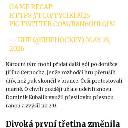
GAME RECAP:
HTTPS://T.CO/TYCIKI3926
PIC.TWITTER.COM/R8N6UULQIM
— IIHF (@IIHFHOCKEY)
MAY 18,
2026
Národní tým mohl přidat další gól po dorážce
Jiřího Černocha, jenže rozhodčí hru přerušili
dřív, než puk skončil v brance. Češi protestovali
marně. O chvíli později už ale udeřili znovu.
Dominik Kubalík využil přesilovku přesnou
ranou a zvýšil na 2:0.
Divoká první třetina změnila