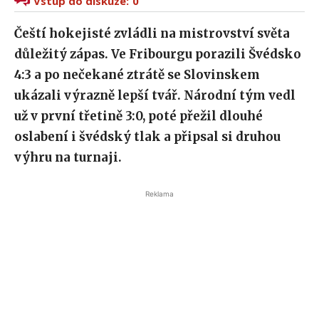
Vstup do diskuze:
0
Čeští hokejisté zvládli na mistrovství světa
důležitý zápas. Ve Fribourgu porazili Švédsko
4:3 a po nečekané ztrátě se Slovinskem
ukázali výrazně lepší tvář. Národní tým vedl
už v první třetině 3:0, poté přežil dlouhé
oslabení i švédský tlak a připsal si druhou
výhru na turnaji.
Reklama