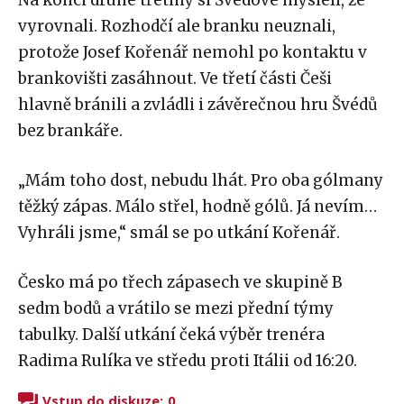
Na konci druhé třetiny si Švédové mysleli, že
vyrovnali. Rozhodčí ale branku neuznali,
protože Josef Kořenář nemohl po kontaktu v
brankovišti zasáhnout. Ve třetí části Češi
hlavně bránili a zvládli i závěrečnou hru Švédů
bez brankáře.
„Mám toho dost, nebudu lhát. Pro oba gólmany
těžký zápas. Málo střel, hodně gólů. Já nevím…
Vyhráli jsme,“ smál se po utkání Kořenář.
Česko má po třech zápasech ve skupině B
sedm bodů a vrátilo se mezi přední týmy
tabulky. Další utkání čeká výběr trenéra
Radima Rulíka ve středu proti Itálii od 16:20.
Vstup do diskuze:
0