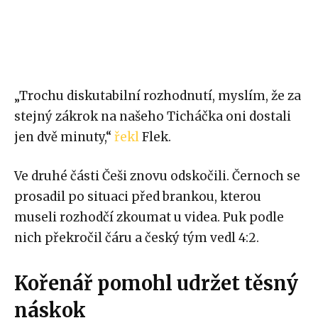
„Trochu diskutabilní rozhodnutí, myslím, že za
stejný zákrok na našeho Ticháčka oni dostali
jen dvě minuty,“
řekl
Flek.
Ve druhé části Češi znovu odskočili. Černoch se
prosadil po situaci před brankou, kterou
museli rozhodčí zkoumat u videa. Puk podle
nich překročil čáru a český tým vedl 4:2.
Kořenář pomohl udržet těsný
náskok