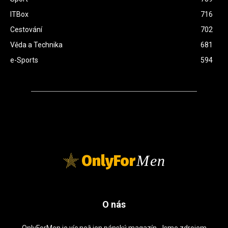
ITBox
716
Cestování
702
Věda a Technika
681
e-Sports
594
OnlyFor
Men
O nás
OnlyForMen je víc než jen pánský magazín. Jsme zdrojem