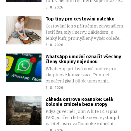
roli. V akčním thrilleru Supermax se
objeví společně s Willem Smithem a
5. 8. 2026
AnnaSophií Robb. Podrobnosti o jeho
Top tipy pro cestování nalehko
postavě zatím tvůrci tají.
Cestování jen s příručním zavazadlem
šetří čas, síly i nervy. Základem je
lehký kufr, promyšlený výběr oblečení
a omezení věcí, které balíme jen pro
5. 8. 2026
případ nouze. Méně zavazadel
WhatsApp umožní označit všechny
znamená větší volnost při přesunech a
členy skupiny najednou
méně starostí na letištích, ve vlacích i v
WhatsApp přidává nové funkce pro
ulicích měst. Jak si zabalit úsporně?
skupinové konverzace. Pomocí
označení @all půjde upozornit
všechny členy najednou, změn se
5. 8. 2026
dočkají také ankety a vytváření dalších
Záhada ostrova Roanoke: Celá
skupin.
kolonie zmizela beze stopy
Když guvernér John White 18. srpna
1590 po třech letech znovu vystoupil
na břeh ostrova Roanoke v dnešní
Severní Karolíně, čekalo ho mrazivé
5. 8. 2026