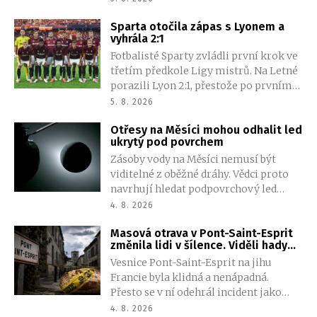
ticho. Osada, kterou opustil kvůli cestě
Sparta otočila zápas s Lyonem a
do Anglie pro zásoby, stále stála.
vyhrála 2:1
Palisáda byla neporušená, domy
Fotbalisté Sparty zvládli první krok ve
nezmizely a nikde nebyly patrné
třetím předkole Ligy mistrů. Na Letné
známky násilí. Jen 117 mužů, žen a dětí,
porazili Lyon 2:1, přestože po prvním
které zde zanechal, bylo beze stopy
poločase prohrávali vlastním gólem
pryč.
5. 8. 2026
Martina Suchomela. Obrat zařídili
Otřesy na Měsíci mohou odhalit led
Matěj Ryneš a John Mercado.
ukrytý pod povrchem
Zásoby vody na Měsíci nemusí být
viditelné z oběžné dráhy. Vědci proto
navrhují hledat podpovrchový led
pomocí seismických vln, které se ve
4. 8. 2026
zmrzlé půdě šíří jinak než v suchém
Masová otrava v Pont-Saint-Esprit
materiálu. Metoda by mohla pomoci
změnila lidi v šílence. Viděli hady
při přípravě budoucích pilotovaných
vylézající z břicha
Vesnice Pont-Saint-Esprit na jihu
misí.
Francie byla klidná a nenápadná.
Přesto se v ní odehrál incident jako
vystřižený z hororového filmu. Stovky
4. 8. 2026