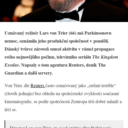
Uznávaný režisér Lars von Trier (66) má Parkinsonovu
nemoc, oznámila jeho produkční společnost v pondělí.
Dánský tvůrce zároveň omezí aktivitu v rámci propagace
svého nejnovějšího počinu, televizního seriálu
The Kingdom
. Napsaly o tom agentura Reuters, deník The
Exodus
Guardian a další servery.
Von Trier, dle
Reuters
často označovaný jako „enfant terrible“
(člověk jednající bez ohledu na společenské zvyklosti) současné
kinematografie, se podle společnosti Zentropa těší dobré náladě a
léčí se.
Director Lars von Trier ‚in good spirits‘ after Parkinson’s