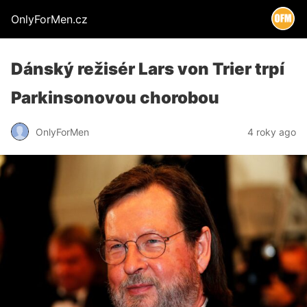
OnlyForMen.cz
Dánský režisér Lars von Trier trpí
Parkinsonovou chorobou
OnlyForMen
4 roky ago