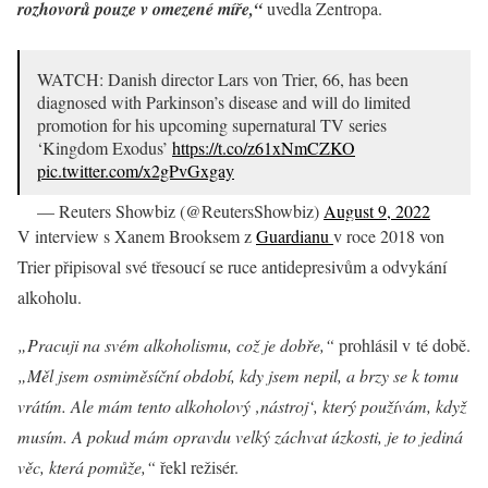
rozhovorů pouze v omezené míře,“
uvedla Zentropa.
WATCH: Danish director Lars von Trier, 66, has been
diagnosed with Parkinson’s disease and will do limited
promotion for his upcoming supernatural TV series
‘Kingdom Exodus’
https://t.co/z61xNmCZKO
pic.twitter.com/x2gPvGxgay
— Reuters Showbiz (@ReutersShowbiz)
August 9, 2022
V interview s Xanem Brooksem z
Guardianu
v roce 2018 von
Trier připisoval své třesoucí se ruce antidepresivům a odvykání
alkoholu.
„Pracuji na svém alkoholismu, což je dobře,“
prohlásil v té době.
„Měl jsem osmiměsíční období, kdy jsem nepil, a brzy se k tomu
vrátím. Ale mám tento alkoholový ‚nástroj‘, který používám, když
musím. A pokud mám opravdu velký záchvat úzkosti, je to jediná
věc, která pomůže,“
řekl režisér.