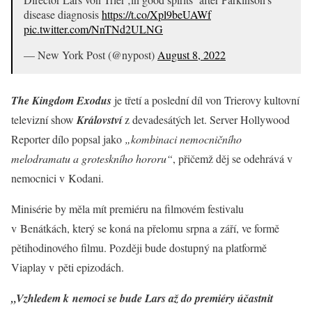
disease diagnosis
https://t.co/Xpl9beUAWf
pic.twitter.com/NnTNd2ULNG
— New York Post (@nypost)
August 8, 2022
The Kingdom Exodus
je třetí a poslední díl von Trierovy kultovní
televizní show
Království
z devadesátých let. Server Hollywood
Reporter dílo popsal jako
„kombinaci nemocničního
melodramatu a groteskního hororu“
, přičemž děj se odehrává v
nemocnici v Kodani.
Minisérie by měla mít premiéru na filmovém festivalu
v Benátkách, který se koná na přelomu srpna a září, ve formě
pětihodinového filmu. Později bude dostupný na platformě
Viaplay v pěti epizodách.
„Vzhledem k nemoci se bude Lars až do premiéry účastnit