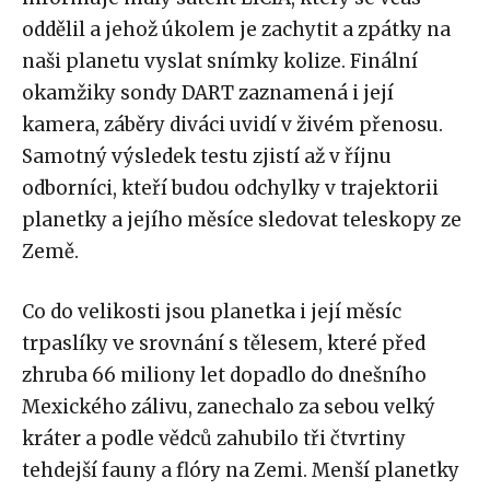
oddělil a jehož úkolem je zachytit a zpátky na
naši planetu vyslat snímky kolize. Finální
okamžiky sondy DART zaznamená i její
kamera, záběry diváci uvidí v živém přenosu.
Samotný výsledek testu zjistí až v říjnu
odborníci, kteří budou odchylky v trajektorii
planetky a jejího měsíce sledovat teleskopy ze
Země.
Co do velikosti jsou planetka i její měsíc
trpaslíky ve srovnání s tělesem, které před
zhruba 66 miliony let dopadlo do dnešního
Mexického zálivu, zanechalo za sebou velký
kráter a podle vědců zahubilo tři čtvrtiny
tehdejší fauny a flóry na Zemi. Menší planetky