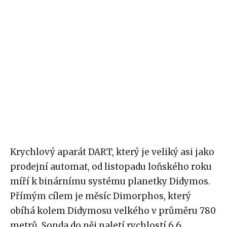
Krychlový aparát DART, který je veliký asi jako
prodejní automat, od listopadu loňského roku
míří k binárnímu systému planetky Didymos.
Přímým cílem je měsíc Dimorphos, který
obíhá kolem Didymosu velkého v průměru 780
metrů. Sonda do něj naletí rychlostí 6,6