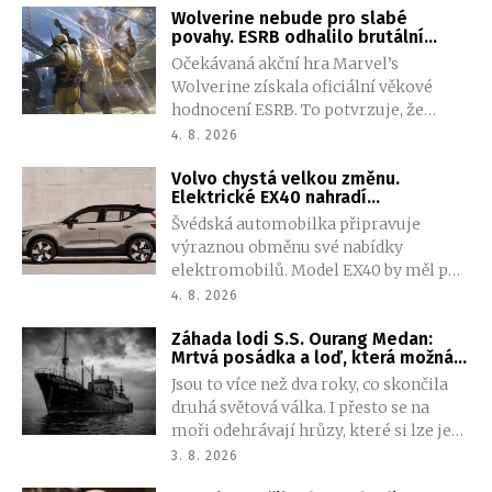
Wolverine nebude pro slabé
lidí zemřelo a desítky jich utrpěly
povahy. ESRB odhalilo brutální
vážná zranění. Mnoho lidí skončilo ve
násilí i nečekanou nahotu
Očekávaná akční hra Marvel’s
svěrací kazajce. Takzvaný „incident
Wolverine získala oficiální věkové
s prokletým chlebem“ nikdy nebyl
hodnocení ESRB. To potvrzuje, že
spolehlivě vysvětlen.
studio Insomniac Games vsadilo na
4. 8. 2026
výrazně temnější pojetí slavného
Volvo chystá velkou změnu.
mutanta. Hráče čeká brutální násilí,
Elektrické EX40 nahradí
krev, vulgarismy i několik scén s
prostornější a dostupnější SUV
Švédská automobilka připravuje
částečnou nahotou.
výraznou obměnu své nabídky
elektromobilů. Model EX40 by měl po
skončení výroby nahradit zcela nový
4. 8. 2026
vůz s označením EX50, který nabídne
Záhada lodi S.S. Ourang Medan:
více prostoru, modernější techniku i
Mrtvá posádka a loď, která možná
nižší cenu. Na trh má dorazit v roce
nikdy neexistovala
Jsou to více než dva roky, co skončila
2027.
druhá světová válka. I přesto se na
moři odehrávají hrůzy, které si lze jen
stěží představit. Plavidlo ve
3. 8. 2026
Filipínském moři zachytí volání o