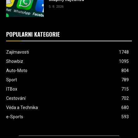
5. 8. 2026
POPULÁRNÍ KATEGORIE
Zajímavosti
1748
Showbiz
1095
Auto-Moto
804
Sport
789
ITBox
715
Cestování
702
Věda a Technika
680
e-Sports
593