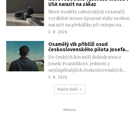
USA narazit na zákaz
šampionátů. Po silném odporu však
Nové modely robotických vysavačů
FIFA od návrhu ustoupila.
vyráběné mimo Spojené státy mohou
narazit na překážku při vstupu na
americký trh. Tamní regulační úřad je
2. 8. 2026
kvůli široce formulovaným
Osamělý vlk přiblíží osud
bezpečnostním pravidlům může
československého pilota Josefa
považovat za riziková robotická
Františka
Do českých kin míří dokudrama o
zařízení. Vysavačů, které už lidé
Josefu Františkovi, jednom z
používají nebo jsou v prodeji, se
nejúspěšnějších československých
změna netýká.
stíhacích pilotů druhé světové války.
2. 8. 2026
Snímek režiséra Ondřeje Veverky se
Načíst další
nejprve představí v Prostějově, který je
úzce spojený s pilotovým životem.
Reklama