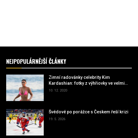
NEJPOPULÁRNĚJŠÍ ČLÁNKY
Zimní radovánky celebrity Kim
Kardashian: fotky z výhřiovky ve velmi
miniaturních plavkách
10. 12. 2020
Švédové po porážce s Českem řeší krizi
19. 5. 2026