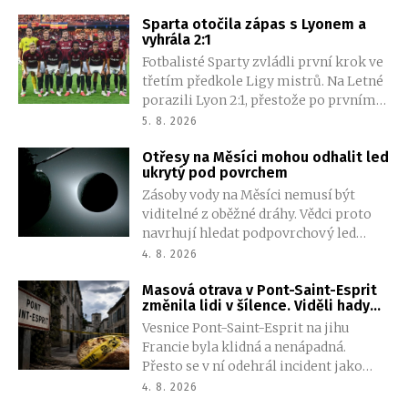
ticho. Osada, kterou opustil kvůli cestě
Sparta otočila zápas s Lyonem a
do Anglie pro zásoby, stále stála.
vyhrála 2:1
Palisáda byla neporušená, domy
Fotbalisté Sparty zvládli první krok ve
nezmizely a nikde nebyly patrné
třetím předkole Ligy mistrů. Na Letné
známky násilí. Jen 117 mužů, žen a dětí,
porazili Lyon 2:1, přestože po prvním
které zde zanechal, bylo beze stopy
poločase prohrávali vlastním gólem
pryč.
5. 8. 2026
Martina Suchomela. Obrat zařídili
Otřesy na Měsíci mohou odhalit led
Matěj Ryneš a John Mercado.
ukrytý pod povrchem
Zásoby vody na Měsíci nemusí být
viditelné z oběžné dráhy. Vědci proto
navrhují hledat podpovrchový led
pomocí seismických vln, které se ve
4. 8. 2026
zmrzlé půdě šíří jinak než v suchém
Masová otrava v Pont-Saint-Esprit
materiálu. Metoda by mohla pomoci
změnila lidi v šílence. Viděli hady
při přípravě budoucích pilotovaných
vylézající z břicha
Vesnice Pont-Saint-Esprit na jihu
misí.
Francie byla klidná a nenápadná.
Přesto se v ní odehrál incident jako
vystřižený z hororového filmu. Stovky
4. 8. 2026
obyvatel postihly silné halucinace. Pět