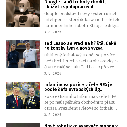
Google naučil roboty chodit,
pomoc neznámé lodi. Když záchrana
uklízet i spolupracovat
dorazila na místo, stala se svědkem
Google představil nový systém umělé
něčeho otřesného. Tak otřesného, že
inteligence, který dokáže řídit celé tělo
mnozí pochybují, že k tomu vůbec
humanoidního robota. Stroje se díky
došlo.
němu mohou pohybovat po místnosti,
3. 8. 2026
manipulovat s předměty a
Ted Lasso se vrací na hřiště. Čeká
spolupracovat při plnění složitějších
ho ženský tým a nová výzva
úkolů.
Oblíbený fotbalový trenér se po více
než třech letech vrací na obrazovky. Ve
čtvrté řadě seriálu Ted Lasso převezme
ženský tým z druhé ligy a znovu se
3. 8. 2026
setká s řadou známých postav.
Infantinova pozice v čele FIFA je
podle šéfa evropských lig
neudržitelná
Pozice Gianniho Infantina v čele FIFA
se po neúspěšném obchodním plánu
otřásá. Prezident světového fotbalu
chtěl nabídnout soukromým
3. 8. 2026
investorům menšinový podíl na
Nové robotické vysavače mohou v
komerčních právech světových