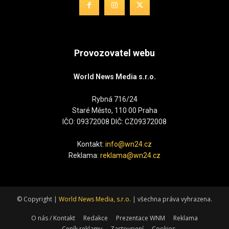
Provozovatel webu
World News Media s.r.o.
Rybná 716/24
Staré Město, 110 00 Praha
IČO: 09372008 DIČ: CZ09372008
Kontakt:
info@wn24.cz
Reklama:
reklama@wn24.cz
© Copyright |
World News Media, s.r.o.
| všechna práva vyhrazena.
O nás / Kontakt
Redakce
Prezentace WNM
Reklama
Ceník reklamy
Zastoupení
Cookies