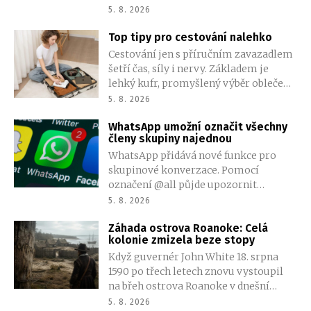
objeví společně s Willem Smithem a
5. 8. 2026
AnnaSophií Robb. Podrobnosti o jeho
Top tipy pro cestování nalehko
postavě zatím tvůrci tají.
Cestování jen s příručním zavazadlem
šetří čas, síly i nervy. Základem je
lehký kufr, promyšlený výběr oblečení
a omezení věcí, které balíme jen pro
5. 8. 2026
případ nouze. Méně zavazadel
WhatsApp umožní označit všechny
znamená větší volnost při přesunech a
členy skupiny najednou
méně starostí na letištích, ve vlacích i v
WhatsApp přidává nové funkce pro
ulicích měst. Jak si zabalit úsporně?
skupinové konverzace. Pomocí
označení @all půjde upozornit
všechny členy najednou, změn se
5. 8. 2026
dočkají také ankety a vytváření dalších
Záhada ostrova Roanoke: Celá
skupin.
kolonie zmizela beze stopy
Když guvernér John White 18. srpna
1590 po třech letech znovu vystoupil
na břeh ostrova Roanoke v dnešní
Severní Karolíně, čekalo ho mrazivé
5. 8. 2026