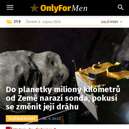
OnlyFor
Men
C
Čtvrtek 6. srpna 2026
21.9
Czech
DALŠÍ WEBY
Do planetky miliony kilometrů
od Země narazí sonda, pokusí
se změnit její dráhu
Zajímavosti
26. 9. 2022