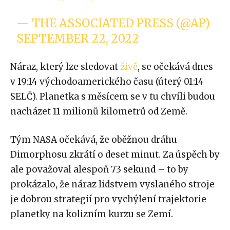
— THE ASSOCIATED PRESS (@AP)
SEPTEMBER 22, 2022
Náraz, který lze sledovat
živě
, se očekává dnes
v 19:14 východoamerického času (úterý 01:14
SELČ). Planetka s měsícem se v tu chvíli budou
nacházet 11 milionů kilometrů od Země.
Tým NASA očekává, že oběžnou dráhu
Dimorphosu zkrátí o deset minut. Za úspěch by
ale považoval alespoň 73 sekund – to by
prokázalo, že náraz lidstvem vyslaného stroje
je dobrou strategií pro vychýlení trajektorie
planetky na kolizním kurzu se Zemí.