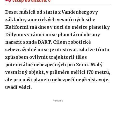
Vstup do diskuze:
0
Deset měsíců od startu z Vandenbergovy
základny amerických vesmírných sil v
Kalifornii má dnes v noci do měsíce planetky
Didymos v rámci mise planetární obrany
narazit sonda DART. Cílem robotické
sebevražedné mise je otestovat, zda lze tímto
způsobem ovlivnit trajektorii těles
potenciálně nebezpečných pro Zemi. Malý
vesmírný objekt, v průměru měřící 170 metrů,
ale pro naši planetu nebezpečí nepředstavuje,
uvádí vědci.
Reklama