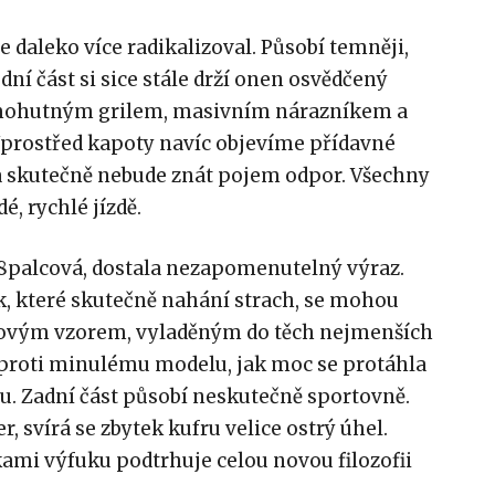
daleko více radikalizoval. Působí temněji,
ední část si sice stále drží onen osvědčený
 mohutným grilem, masivním nárazníkem a
prostřed kapoty navíc objevíme přídavné
 skutečně nebude znát pojem odpor. Všechny
é, rychlé jízdě.
 18palcová, dostala nezapomenutelný výraz.
 které skutečně nahání strach, se mohou
ovým vzorem, vyladěným do těch nejmenších
 oproti minulému modelu, jak moc se protáhla
u. Zadní část působí neskutečně sportovně.
r, svírá se zbytek kufru velice ostrý úhel.
ami výfuku podtrhuje celou novou filozofii