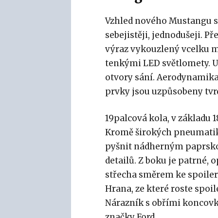
Vzhled nového Mustangu se 
sebejistěji, jednodušeji. Př
výraz vykouzlený vcelku
tenkými LED světlomety. U
otvory sání. Aerodynamika
prvky jsou uzpůsobeny tvrd
19palcová kola, v základu
Kromě širokých pneumatik,
pyšnit nádherným paprsk
detailů. Z boku je patrné,
střecha směrem ke spoiler
Hrana, ze které roste spoile
Nárazník s obřími koncovk
značky Ford.