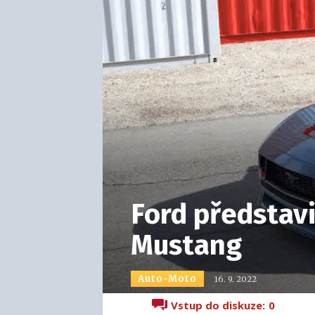
Ford představ
Mustang
Auto-Moto
16. 9. 2022
Vstup do diskuze:
0