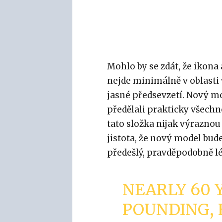
Mohlo by se zdát, že ikon
nejde minimálně v oblasti 
jasné předsevzetí. Nový m
předělali prakticky všech
tato složka nijak výraznou
jistota, že nový model bud
předešlý, pravděpodobně l
NEARLY 60 
POUNDING, 