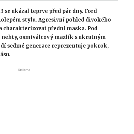
3 se ukázal teprve před pár dny. Ford
kolepém stylu. Agresivní pohled divokého
la charakterizovat přední maska. Pod
by nehty, osmiválcový mazlík s ukrutným
dí sedmé generace reprezentuje pokrok,
rásu.
Reklama