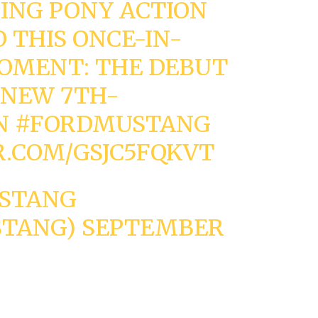
ING PONY ACTION
O THIS ONCE-IN-
MOMENT: THE DEBUT
-NEW 7TH-
N
#FORDMUSTANG
R.COM/GSJC5FQKVT
STANG
STANG)
SEPTEMBER