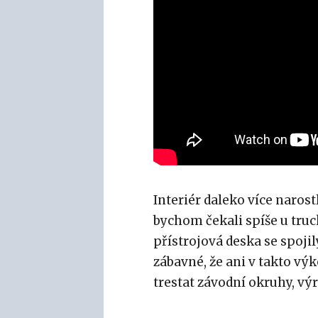
Interiér daleko více narost
bychom čekali spíše u tru
přístrojová deska se spojily 
zábavné, že ani v takto v
trestat závodní okruhy, vý