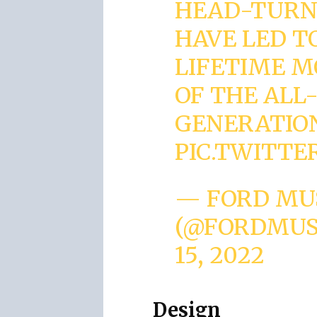
HEAD-TURN
HAVE LED T
LIFETIME 
OF THE ALL
GENERATIO
PIC.TWITTE
— FORD MU
(@FORDMU
15, 2022
Design