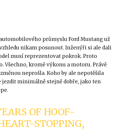
a automobilového průmyslu Ford Mustang už
vzhledu nikam posunout. Inženýři si ale dali
odel musí reprezentovat pokrok. Proto
no. Všechno, kromě výkonu a motoru. Právě
 změnou neprošla. Koho by ale nepotěšila
e jezdit minimálně stejně dobře, jako ten
épe.
YEARS OF HOOF-
HEART-STOPPING,