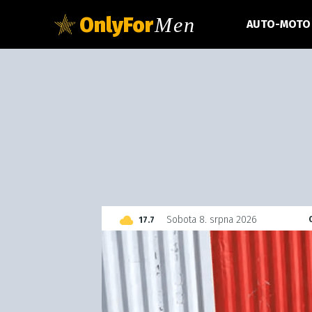
OnlyFor
Men
AUTO-MOTO
C
Sobota 8. srpna 2026
17.7
Czech