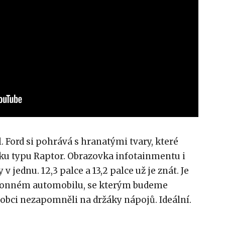
l. Ford si pohrává s hranatými tvary, které
cku typu Raptor. Obrazovka infotainmentu i
v jednu. 12,3 palce a 13,2 palce už je znát. Je
ýkonném automobilu, se kterým budeme
robci nezapomněli na držáky nápojů. Ideální.