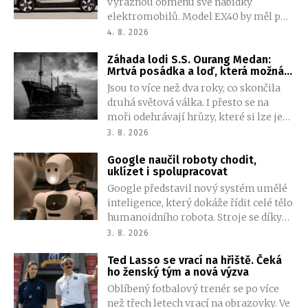
výraznou obměnu své nabídky
elektromobilů. Model EX40 by měl po
skončení výroby nahradit zcela nový
4. 8. 2026
vůz s označením EX50, který nabídne
Záhada lodi S.S. Ourang Medan:
více prostoru, modernější techniku i
Mrtvá posádka a loď, která možná
nižší cenu. Na trh má dorazit v roce
nikdy neexistovala
Jsou to více než dva roky, co skončila
2027.
druhá světová válka. I přesto se na
moři odehrávají hrůzy, které si lze jen
stěží představit. Plavidlo ve
3. 8. 2026
Filipínském moři zachytí volání o
Google naučil roboty chodit,
pomoc neznámé lodi. Když záchrana
uklízet i spolupracovat
dorazila na místo, stala se svědkem
Google představil nový systém umělé
něčeho otřesného. Tak otřesného, že
inteligence, který dokáže řídit celé tělo
mnozí pochybují, že k tomu vůbec
humanoidního robota. Stroje se díky
došlo.
němu mohou pohybovat po místnosti,
3. 8. 2026
manipulovat s předměty a
Ted Lasso se vrací na hřiště. Čeká
spolupracovat při plnění složitějších
ho ženský tým a nová výzva
úkolů.
Oblíbený fotbalový trenér se po více
než třech letech vrací na obrazovky. Ve