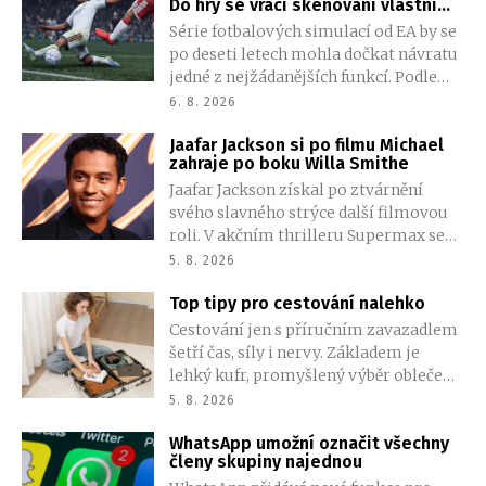
Do hry se vrací skenování vlastní
uvedením na trh.
tváře
Série fotbalových simulací od EA by se
po deseti letech mohla dočkat návratu
jedné z nejžádanějších funkcí. Podle
nejnovějšího úniku nabídne EA FC 27
6. 8. 2026
možnost naskenovat vlastní tvář a
Jaafar Jackson si po filmu Michael
přenést ji přímo do hry.
zahraje po boku Willa Smithe
Jaafar Jackson získal po ztvárnění
svého slavného strýce další filmovou
roli. V akčním thrilleru Supermax se
objeví společně s Willem Smithem a
5. 8. 2026
AnnaSophií Robb. Podrobnosti o jeho
Top tipy pro cestování nalehko
postavě zatím tvůrci tají.
Cestování jen s příručním zavazadlem
šetří čas, síly i nervy. Základem je
lehký kufr, promyšlený výběr oblečení
a omezení věcí, které balíme jen pro
5. 8. 2026
případ nouze. Méně zavazadel
WhatsApp umožní označit všechny
znamená větší volnost při přesunech a
členy skupiny najednou
méně starostí na letištích, ve vlacích i v