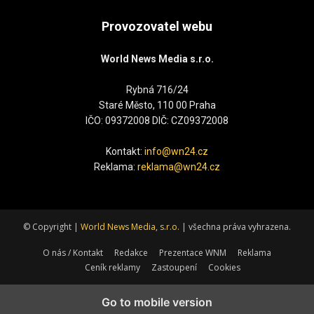
Provozovatel webu
World News Media s.r.o.
Rybná 716/24
Staré Město, 110 00 Praha
IČO: 09372008 DIČ: CZ09372008
Kontakt:
info@wn24.cz
Reklama:
reklama@wn24.cz
© Copyright |
World News Media, s.r.o.
| všechna práva vyhrazena.
O nás / Kontakt
Redakce
Prezentace WNM
Reklama
Ceník reklamy
Zastoupení
Cookies
Go to mobile version