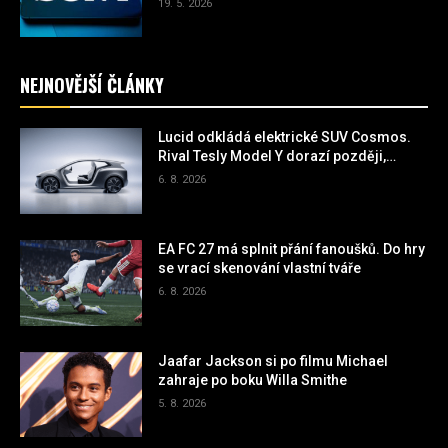
19. 5. 2026
NEJNOVĚJŠÍ ČLÁNKY
Lucid odkládá elektrické SUV Cosmos.
Rival Tesly Model Y dorazí později,
automobilka nechce opakovat staré
6. 8. 2026
chyby
EA FC 27 má splnit přání fanoušků. Do hry
se vrací skenování vlastní tváře
6. 8. 2026
Jaafar Jackson si po filmu Michael
zahraje po boku Willa Smithe
5. 8. 2026