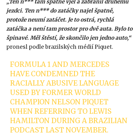
„Ten n*** tam špatně vjel a zabránil druhému
jezdci. Ten n*** do zatáčky najel špatně,
protože neumí zatáčet. Je to ostrá, rychlá
zatáčka a není tam prostor pro dvě auta. Bylo to
špinavé. Měl štěstí, že skončilo jen jedno auto,“
pronesl podle brazilských médií Piquet.
FORMULA 1 AND MERCEDES
HAVE CONDEMNED THE
RACIALLY ABUSIVE LANGUAGE
USED BY FORMER WORLD
CHAMPION NELSON PIQUET
WHEN REFERRING TO LEWIS
HAMILTON DURING A BRAZILIAN
PODCAST LAST NOVEMBER.