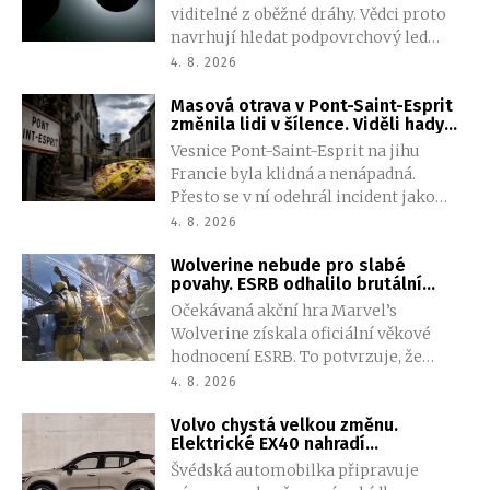
viditelné z oběžné dráhy. Vědci proto
navrhují hledat podpovrchový led
pomocí seismických vln, které se ve
4. 8. 2026
zmrzlé půdě šíří jinak než v suchém
Masová otrava v Pont-Saint-Esprit
materiálu. Metoda by mohla pomoci
změnila lidi v šílence. Viděli hady
při přípravě budoucích pilotovaných
vylézající z břicha
Vesnice Pont-Saint-Esprit na jihu
misí.
Francie byla klidná a nenápadná.
Přesto se v ní odehrál incident jako
vystřižený z hororového filmu. Stovky
4. 8. 2026
obyvatel postihly silné halucinace. Pět
Wolverine nebude pro slabé
lidí zemřelo a desítky jich utrpěly
povahy. ESRB odhalilo brutální
vážná zranění. Mnoho lidí skončilo ve
násilí i nečekanou nahotu
Očekávaná akční hra Marvel’s
svěrací kazajce. Takzvaný „incident
Wolverine získala oficiální věkové
s prokletým chlebem“ nikdy nebyl
hodnocení ESRB. To potvrzuje, že
spolehlivě vysvětlen.
studio Insomniac Games vsadilo na
4. 8. 2026
výrazně temnější pojetí slavného
Volvo chystá velkou změnu.
mutanta. Hráče čeká brutální násilí,
Elektrické EX40 nahradí
krev, vulgarismy i několik scén s
prostornější a dostupnější SUV
Švédská automobilka připravuje
částečnou nahotou.