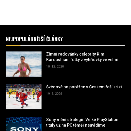
NEJPOPULÁRNĚJŠÍ ČLÁNKY
Zimní radovánky celebrity Kim
Kardashian: fotky z výhřiovky ve velmi
miniaturních plavkách
10. 12. 2020
Švédové po porážce s Českem řeší krizi
19. 5. 2026
Sony mění strategii. Velké PlayStation
tituly už na PC téměř neuvidíme