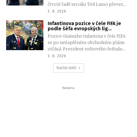
čtvrté řadě seriálu Ted Lasso převezme
ženský tým z druhé ligy a znovu se
3. 8. 2026
setká s řadou známých postav.
Infantinova pozice v čele FIFA je
podle šéfa evropských lig
neudržitelná
Pozice Gianniho Infantina v čele FIFA
se po neúspěšném obchodním plánu
otřásá. Prezident světového fotbalu
chtěl nabídnout soukromým
3. 8. 2026
investorům menšinový podíl na
Načíst další
komerčních právech světových
šampionátů. Po silném odporu však
FIFA od návrhu ustoupila.
Reklama