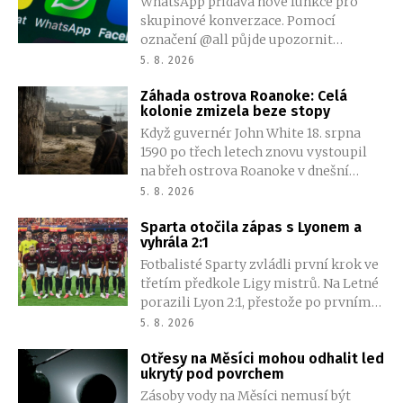
WhatsApp přidává nové funkce pro
ulicích měst. Jak si zabalit úsporně?
skupinové konverzace. Pomocí
označení @all půjde upozornit
všechny členy najednou, změn se
5. 8. 2026
dočkají také ankety a vytváření dalších
Záhada ostrova Roanoke: Celá
skupin.
kolonie zmizela beze stopy
Když guvernér John White 18. srpna
1590 po třech letech znovu vystoupil
na břeh ostrova Roanoke v dnešní
Severní Karolíně, čekalo ho mrazivé
5. 8. 2026
ticho. Osada, kterou opustil kvůli cestě
Sparta otočila zápas s Lyonem a
do Anglie pro zásoby, stále stála.
vyhrála 2:1
Palisáda byla neporušená, domy
Fotbalisté Sparty zvládli první krok ve
nezmizely a nikde nebyly patrné
třetím předkole Ligy mistrů. Na Letné
známky násilí. Jen 117 mužů, žen a dětí,
porazili Lyon 2:1, přestože po prvním
které zde zanechal, bylo beze stopy
poločase prohrávali vlastním gólem
pryč.
5. 8. 2026
Martina Suchomela. Obrat zařídili
Otřesy na Měsíci mohou odhalit led
Matěj Ryneš a John Mercado.
ukrytý pod povrchem
Zásoby vody na Měsíci nemusí být