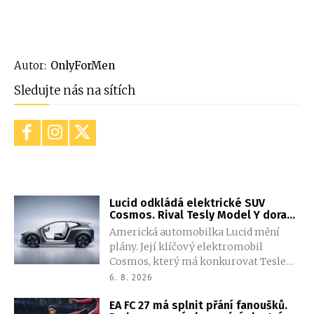
Autor:
OnlyForMen
Sledujte nás na sítích
Lucid odkládá elektrické SUV
Cosmos. Rival Tesly Model Y dorazí
později, automobilka nechce
Americká automobilka Lucid mění
opakovat staré chyby
plány. Její klíčový elektromobil
Cosmos, který má konkurovat Tesle
Model Y, se opozdí zhruba o dva roky.
6. 8. 2026
Nové vedení tvrdí, že tentokrát dá
EA FC 27 má splnit přání fanoušků.
přednost kvalitě před rychlým