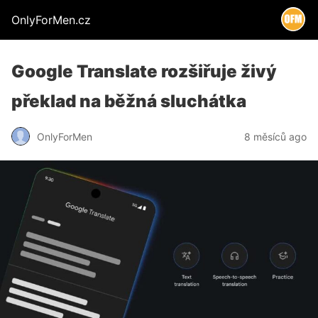
OnlyForMen.cz
Google Translate rozšiřuje živý
překlad na běžná sluchátka
OnlyForMen
8 měsíců ago