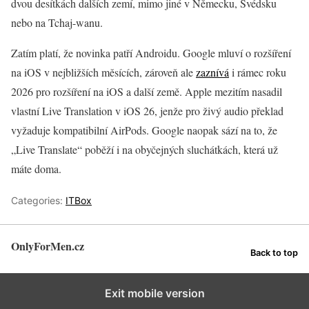
dvou desítkách dalších zemí, mimo jiné v Německu, Švédsku
nebo na Tchaj-wanu.
Zatím platí, že novinka patří Androidu. Google mluví o rozšíření
na iOS v nejbližších měsících, zároveň ale
zaznívá
i rámec roku
2026 pro rozšíření na iOS a další země. Apple mezitím nasadil
vlastní Live Translation v iOS 26, jenže pro živý audio překlad
vyžaduje kompatibilní AirPods. Google naopak sází na to, že
„Live Translate“ poběží i na obyčejných sluchátkách, která už
máte doma.
Categories:
ITBox
OnlyForMen.cz
Back to top
Exit mobile version