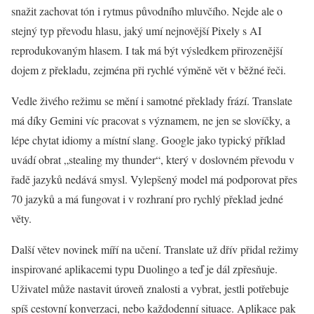
snažit zachovat tón i rytmus původního mluvčího. Nejde ale o
stejný typ převodu hlasu, jaký umí nejnovější Pixely s AI
reprodukovaným hlasem. I tak má být výsledkem přirozenější
dojem z překladu, zejména při rychlé výměně vět v běžné řeči.
Vedle živého režimu se mění i samotné překlady frází. Translate
má díky Gemini víc pracovat s významem, ne jen se slovíčky, a
lépe chytat idiomy a místní slang. Google jako typický příklad
uvádí obrat „stealing my thunder“, který v doslovném převodu v
řadě jazyků nedává smysl. Vylepšený model má podporovat přes
70 jazyků a má fungovat i v rozhraní pro rychlý překlad jedné
věty.
Další větev novinek míří na učení. Translate už dřív přidal režimy
inspirované aplikacemi typu Duolingo a teď je dál zpřesňuje.
Uživatel může nastavit úroveň znalosti a vybrat, jestli potřebuje
spíš cestovní konverzaci, nebo každodenní situace. Aplikace pak