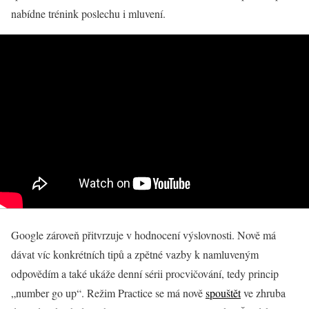
nabídne trénink poslechu i mluvení.
Google zároveň přitvrzuje v hodnocení výslovnosti. Nově má
dávat víc konkrétních tipů a zpětné vazby k namluveným
odpovědím a také ukáže denní sérii procvičování, tedy princip
„number go up“. Režim Practice se má nově
spouštět
ve zhruba