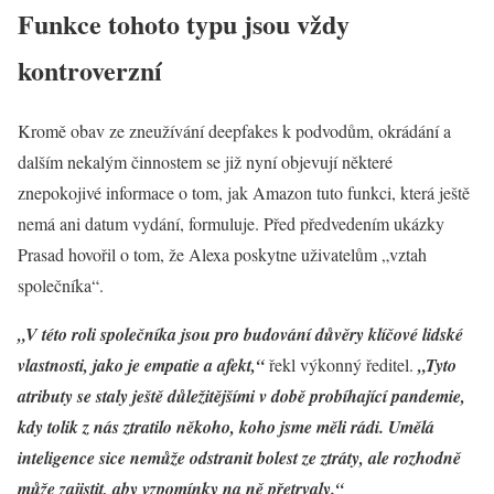
Funkce tohoto typu jsou vždy
kontroverzní
Kromě obav ze zneužívání deepfakes k podvodům, okrádání a
dalším nekalým činnostem se již nyní objevují některé
znepokojivé informace o tom, jak Amazon tuto funkci, která ještě
nemá ani datum vydání, formuluje. Před předvedením ukázky
Prasad hovořil o tom, že Alexa poskytne uživatelům „vztah
společníka“.
„V této roli společníka jsou pro budování důvěry klíčové lidské
vlastnosti, jako je empatie a afekt,“
řekl výkonný ředitel.
„Tyto
atributy se staly ještě důležitějšími v době probíhající pandemie,
kdy tolik z nás ztratilo někoho, koho jsme měli rádi. Umělá
inteligence sice nemůže odstranit bolest ze ztráty, ale rozhodně
může zajistit, aby vzpomínky na ně přetrvaly.“