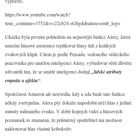
vypravěč.
https://www.youtube.com/watch?
time_continue=3752&v=22cb24-sGhg&feature=emb_logo
Ukázka byla prvním pohledem na nejnovější funkci Alexy, která
umožní hlasové asistentce replikovat hlasy lidí z krátkých
zvukových klipů. Cílem je podle Prasada, vedoucího vědeckého
pracovníka pro umělou inteligenci Alexy, vybudovat větší důvěru
uživatelů tím, že se umělé inteligenci dodají
„lidské atributy
empatie a afektu“
.
Společnost Amazon ale neuvedla, kdy a zda bude tato funkce
někdy zveřejněna. Alexa prý dokáže napodobit něčí hlas z jediné
minuty nahraného zvuku. V době hojných videí a hlasových
poznámek to znamená, že průměrný spotřebitel má možnost
naklonovat hlas vlastně kohokoliv.