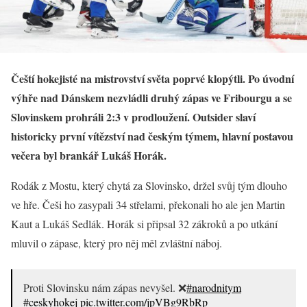
Čeští hokejisté na mistrovství světa poprvé klopýtli. Po úvodní
výhře nad Dánskem nezvládli druhý zápas ve Fribourgu a se
Slovinskem prohráli 2:3 v prodloužení. Outsider slaví
historicky první vítězství nad českým týmem, hlavní postavou
večera byl brankář Lukáš Horák.
Rodák z Mostu, který chytá za Slovinsko, držel svůj tým dlouho
ve hře. Češi ho zasypali 34 střelami, překonali ho ale jen Martin
Kaut a Lukáš Sedlák. Horák si připsal 32 zákroků a po utkání
mluvil o zápase, který pro něj měl zvláštní náboj.
Proti Slovinsku nám zápas nevyšel. ❌
#narodnitym
#ceskyhokej
pic.twitter.com/jpVBg9RbRp