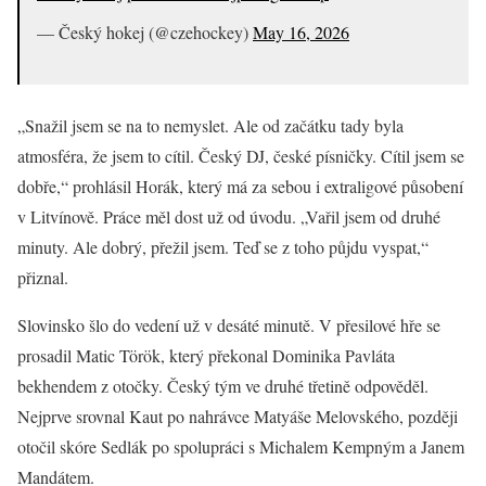
— Český hokej (@czehockey)
May 16, 2026
„Snažil jsem se na to nemyslet. Ale od začátku tady byla
atmosféra, že jsem to cítil. Český DJ, české písničky. Cítil jsem se
dobře,“ prohlásil Horák, který má za sebou i extraligové působení
v Litvínově. Práce měl dost už od úvodu. „Vařil jsem od druhé
minuty. Ale dobrý, přežil jsem. Teď se z toho půjdu vyspat,“
přiznal.
Slovinsko šlo do vedení už v desáté minutě. V přesilové hře se
prosadil Matic Török, který překonal Dominika Pavláta
bekhendem z otočky. Český tým ve druhé třetině odpověděl.
Nejprve srovnal Kaut po nahrávce Matyáše Melovského, později
otočil skóre Sedlák po spolupráci s Michalem Kempným a Janem
Mandátem.