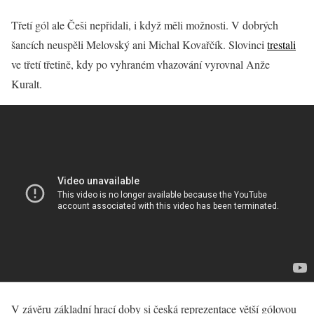
Třetí gól ale Češi nepřidali, i když měli možnosti. V dobrých
šancích neuspěli Melovský ani Michal Kovařčík. Slovinci
trestali
ve třetí třetině, kdy po vyhraném vhazování vyrovnal Anže
Kuralt.
V závěru základní hrací doby si česká reprezentace větší gólovou