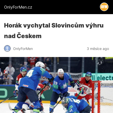
OnlyForMen.cz
Horák vychytal Slovincům výhru
nad Českem
OnlyForMen
3 měsíce ago