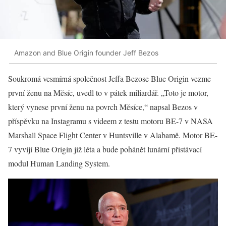
Amazon and Blue Origin founder Jeff Bezos
Soukromá vesmírná společnost Jeffa Bezose Blue Origin vezme
první ženu na Měsíc, uvedl to v pátek miliardář. „Toto je motor,
který vynese první ženu na povrch Měsíce,“ napsal Bezos v
příspěvku na Instagramu s videem z testu motoru BE-7 v NASA
Marshall Space Flight Center v Huntsville v Alabamě. Motor BE-
7 vyvíjí Blue Origin již léta a bude pohánět lunární přistávací
modul Human Landing System.