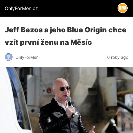
OnlyForMen.cz
Jeff Bezos a jeho Blue Origin chce
vzít první ženu na Měsíc
OnlyForMen
6 roky ago