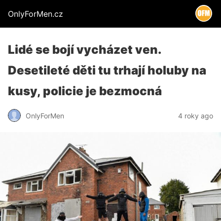
OnlyForMen.cz
Lidé se bojí vycházet ven.
Desetileté děti tu trhají holuby na
kusy, policie je bezmocná
OnlyForMen
4 roky ago