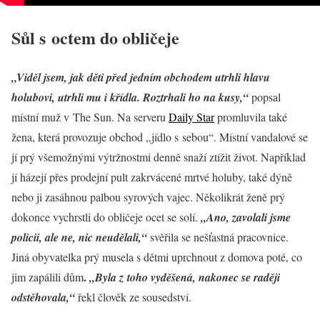
Sůl s octem do obličeje
„Viděl jsem, jak děti před jedním obchodem utrhli hlavu
holubovi, utrhli mu i křídla. Roztrhali ho na kusy,“
popsal
místní muž v The Sun. Na serveru
Daily Star
promluvila také
žena, která provozuje obchod „jídlo s sebou“. Místní vandalové se
jí prý všemožnými výtržnostmi denně snaží ztížit život. Například
jí házejí přes prodejní pult zakrvácené mrtvé holuby, také dýně
nebo ji zasáhnou palbou syrových vajec. Několikrát ženě prý
dokonce vychrstli do obličeje ocet se solí.
„Ano, zavolali jsme
policii, ale ne, nic neudělali,“
svěřila se nešťastná pracovnice.
Jiná obyvatelka prý musela s dětmi uprchnout z domova poté, co
.
jim zapálili dům
„Byla z toho vyděšená, nakonec se raději
odstěhovala,“
řekl člověk ze sousedství.