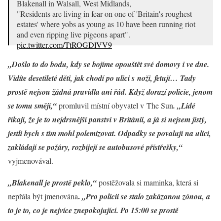
Blakenall in Walsall, West Midlands,
"Residents are living in fear on one of 'Britain's roughest
estates' where yobs as young as 10 have been running riot
and even ripping live pigeons apart".
pic.twitter.com/TtROGDlVV9
— Louise (@RedMeatRacists)
September 23, 2022
„Došlo to do bodu, kdy se bojíme opouštět své domovy i ve dne.
Vidíte desetileté děti, jak chodí po ulici s noži, fetují… Tady
prostě nejsou žádná pravidla ani řád. Když dorazí policie, jenom
se tomu smějí,“
promluvil místní obyvatel v The Sun
. „Lidé
říkají, že je to nejdrsnější panství v Británii, a já si nejsem jistý,
jestli bych s tím mohl polemizovat. Odpadky se povalují na ulici,
zakládají se požáry, rozbíjejí se autobusové přístřešky,“
vyjmenovával.
„Blakenall je prostě peklo,“
postěžovala si maminka, která si
.
nepřála být jmenována
„Pro policii se stalo zakázanou zónou, a
to je to, co je nejvíce znepokojující. Po 15:00 se prostě