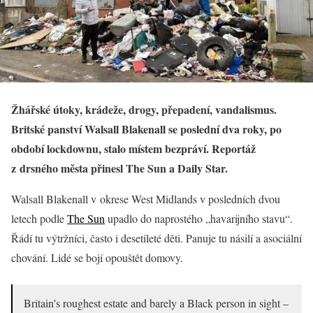
Žhářské útoky, krádeže, drogy, přepadení, vandalismus.
Britské panství Walsall Blakenall se poslední dva roky, po
období lockdownu, stalo místem bezpráví. Reportáž
z drsného města přinesl The Sun a Daily Star.
Walsall Blakenall v okrese West Midlands v posledních dvou
letech podle
The Sun
upadlo do naprostého „havarijního stavu“.
Řádí tu výtržníci, často i desetileté děti. Panuje tu násilí a asociální
chování. Lidé se bojí opouštět domovy.
Britain's roughest estate and barely a Black person in sight –