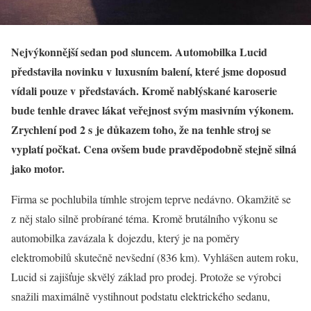
Nejvýkonnější sedan pod sluncem. Automobilka Lucid
představila novinku v luxusním balení, které jsme doposud
vídali pouze v představách. Kromě nablýskané karoserie
bude tenhle dravec lákat veřejnost svým masivním výkonem.
Zrychlení pod 2 s je důkazem toho, že na tenhle stroj se
vyplatí počkat. Cena ovšem bude pravděpodobně stejně silná
jako motor.
Firma se pochlubila tímhle strojem teprve nedávno. Okamžitě se
z něj stalo silně probírané téma. Kromě brutálního výkonu se
automobilka zavázala k dojezdu, který je na poměry
elektromobilů skutečně nevšední (836 km). Vyhlášen autem roku,
Lucid si zajišťuje skvělý základ pro prodej. Protože se výrobci
snažili maximálně vystihnout podstatu elektrického sedanu,