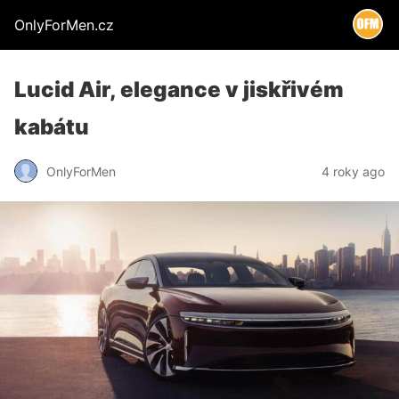
OnlyForMen.cz
Lucid Air, elegance v jiskřivém
kabátu
OnlyForMen
4 roky ago