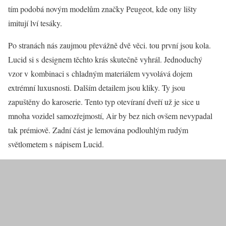
tím podobá novým modelům značky Peugeot, kde ony lišty
imitují lví tesáky.
Po stranách nás zaujmou převážně dvě věci. tou první jsou kola.
Lucid si s designem těchto krás skutečně vyhrál. Jednoduchý
vzor v kombinaci s chladným materiálem vyvolává dojem
extrémní luxusnosti. Dalším detailem jsou kliky. Ty jsou
zapuštěny do karoserie. Tento typ otevíraní dveří už je sice u
mnoha vozidel samozřejmostí, Air by bez nich ovšem nevypadal
tak prémiově. Zadní část je lemována podlouhlým rudým
světlometem s nápisem Lucid.