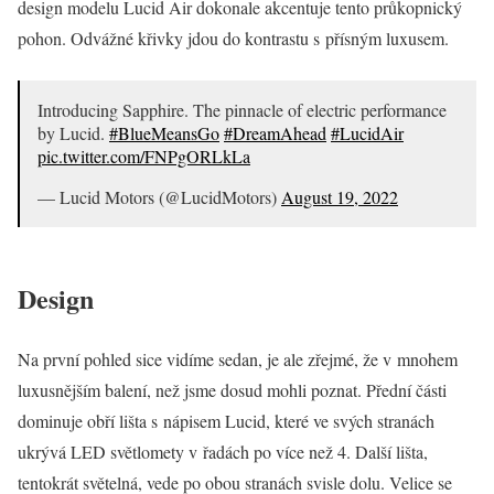
design modelu Lucid Air dokonale akcentuje tento průkopnický
pohon. Odvážné křivky jdou do kontrastu s přísným luxusem.
Introducing Sapphire. The pinnacle of electric performance
by Lucid.
#BlueMeansGo
#DreamAhead
#LucidAir
pic.twitter.com/FNPgORLkLa
— Lucid Motors (@LucidMotors)
August 19, 2022
Design
Na první pohled sice vidíme sedan, je ale zřejmé, že v mnohem
luxusnějším balení, než jsme dosud mohli poznat. Přední části
dominuje obří lišta s nápisem Lucid, které ve svých stranách
ukrývá LED světlomety v řadách po více než 4. Další lišta,
tentokrát světelná, vede po obou stranách svisle dolu. Velice se