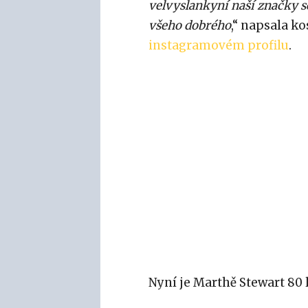
velvyslankyní naší značky s
všeho dobrého
,“ napsala k
instagramovém profilu
.
Nyní je Marthě Stewart 80 l