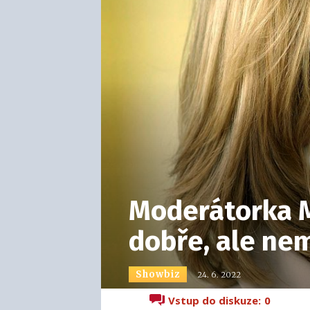
Moderátorka M
dobře, ale ne
Showbiz
24. 6. 2022
Vstup do diskuze:
0