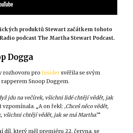
ckých produktů Stewart začátkem tohoto
 Radio podcast The Martha Stewart Podcast.
p Dogga
 v rozhovoru pro
Insider
svěřila se svým
 s rapperem Snoop Doggem.
yž jdu na večírek, všichni lidé chtějí vědět, jak
t vzpomínala. „A on řekl:
‚Chceš něco vědět,
 všichni chtějí vědět, jak se má Martha
.’“
ní díl, který měl premiéru 22. června, se