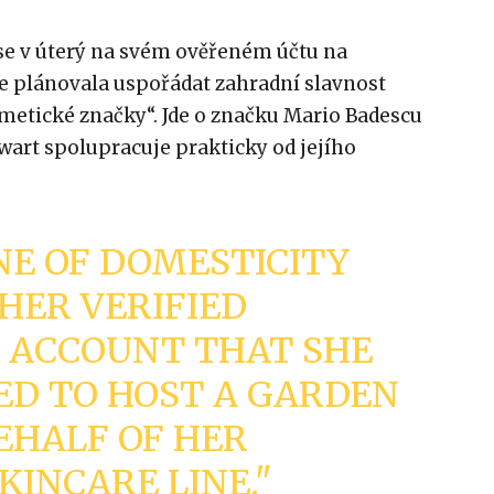
 se v úterý na svém ověřeném účtu na
 že plánovala uspořádat zahradní slavnost
etické značky“. Jde o značku Mario Badescu
ewart spolupracuje prakticky od jejího
E OF DOMESTICITY
HER VERIFIED
 ACCOUNT THAT SHE
ED TO HOST A GARDEN
EHALF OF HER
KINCARE LINE."