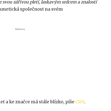
e svou zářivou pletí, laskavým srdcem a znalostí
osmetická společnost na svém
Reklama
et a ke značce má stále blízko, píše
CNN
.