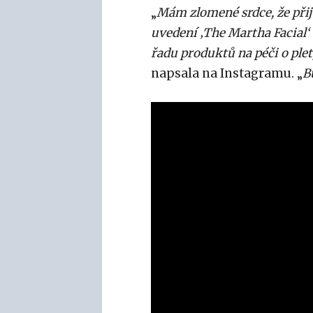
„
Mám zlomené srdce, že přijd
uvedení ‚The Martha Facial‘ 
řadu produktů na péči o pleť
napsala na Instagramu. „
B