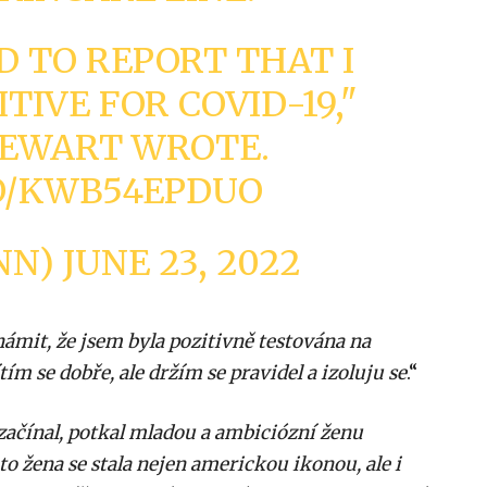
D TO REPORT THAT I
TIVE FOR COVID-19,"
EWART WROTE.
CO/KWB54EPDUO
NN)
JUNE 23, 2022
mit, že jsem byla pozitivně testována na
tím se dobře, ale držím se pravidel a izoluju se
.“
ačínal, potkal mladou a ambiciózní ženu
 žena se stala nejen americkou ikonou, ale i