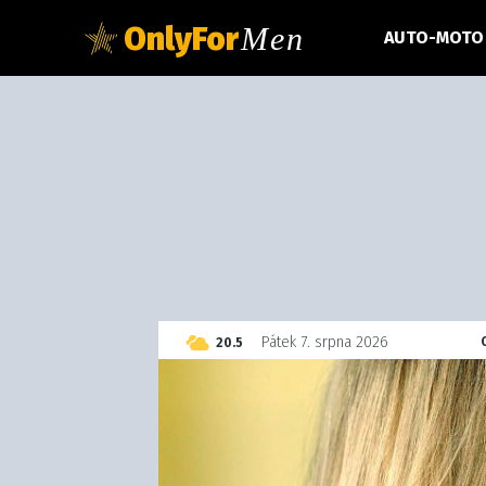
OnlyFor
Men
AUTO-MOTO
C
Pátek 7. srpna 2026
20.5
Czech