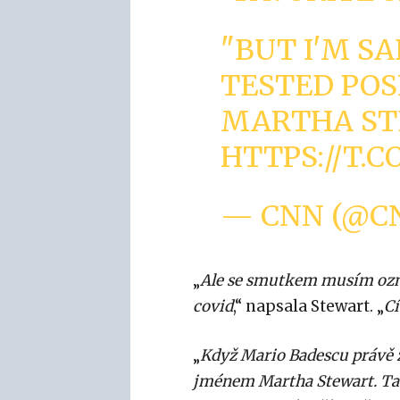
"BUT I'M SA
TESTED POSI
MARTHA ST
HTTPS://T.
— CNN (@C
„
Ale se smutkem musím ozná
covid
,“ napsala Stewart. „
Cí
„
Když Mario Badescu právě z
jménem Martha Stewart. Tato