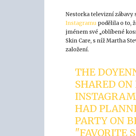
Nestorka televizní zábavy
Instagramu
podělila o to,
jménem své „oblíbené kosm
Skin Care, s níž Martha St
založení.
THE DOYENN
SHARED ON 
INSTAGRAM
HAD PLANN
PARTY ON B
"FAVORITE S