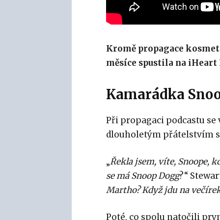
Kromě propagace kosmeti
měsíce spustila na iHeart
Kamarádka Snoo
Při propagaci podcastu se
dlouholetým přátelstvím
„
Řekla jsem, víte, Snoope, kd
se má Snoop Dogg
?“ Stewar
Martho? Když jdu na večírek,
Poté, co spolu natočili prv