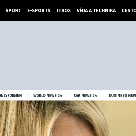
SPORT
E-SPORTS
ITBOX
VĚDA A TECHNIKA
CESTO
ONLYFORMEN
WORLD NEWS 24
CAR NEWS 24
BUSINESS NEW