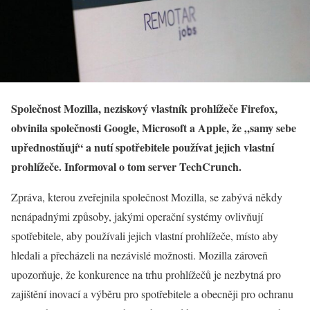
Společnost Mozilla, neziskový vlastník prohlížeče Firefox,
obvinila společnosti Google, Microsoft a Apple, že „samy sebe
upřednostňují“ a nutí spotřebitele používat jejich vlastní
prohlížeče. Informoval o tom server TechCrunch.
Zpráva, kterou zveřejnila společnost Mozilla, se zabývá někdy
nenápadnými způsoby, jakými operační systémy ovlivňují
spotřebitele, aby používali jejich vlastní prohlížeče, místo aby
hledali a přecházeli na nezávislé možnosti. Mozilla zároveň
upozorňuje, že konkurence na trhu prohlížečů je nezbytná pro
zajištění inovací a výběru pro spotřebitele a obecněji pro ochranu