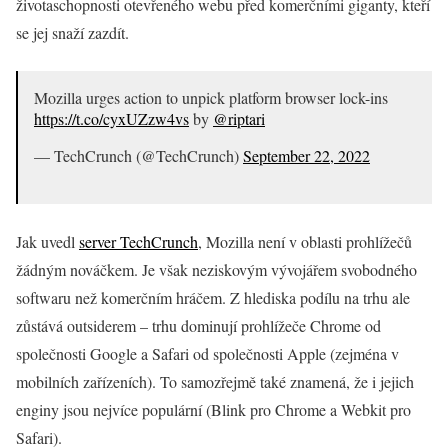
životaschopnosti otevřeného webu před komerčními giganty, kteří
se jej snaží zazdít.
Mozilla urges action to unpick platform browser lock-ins
https://t.co/cyxUZzw4vs
by
@riptari
— TechCrunch (@TechCrunch)
September 22, 2022
Jak uvedl
server TechCrunch
, Mozilla není v oblasti prohlížečů
žádným nováčkem. Je však neziskovým vývojářem svobodného
softwaru než komerčním hráčem. Z hlediska podílu na trhu ale
zůstává outsiderem – trhu dominují prohlížeče Chrome od
společnosti Google a Safari od společnosti Apple (zejména v
mobilních zařízeních). To samozřejmě také znamená, že i jejich
enginy jsou nejvíce populární (Blink pro Chrome a Webkit pro
Safari).