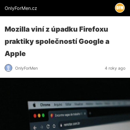
OnlyForMen.cz
Mozilla viní z úpadku Firefoxu
praktiky společností Google a
Apple
OnlyForMen
4 roky ago