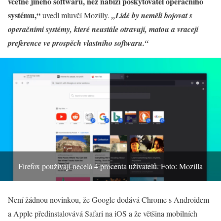
včetně jiného softwaru, než nabízí poskytovatel operačního
systému,“
uvedl mluvčí Mozilly.
„Lidé by neměli bojovat s
operačními systémy, které neustále otravují, matou a vracejí
preference ve prospěch vlastního softwaru.“
Firefox používají necelá 4 procenta uživatelů. Foto: Mozilla
Není žádnou novinkou, že Google dodává Chrome s Androidem
a Apple předinstalovává Safari na iOS a že většina mobilních