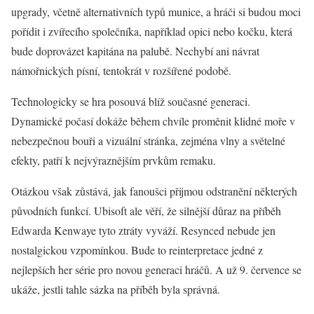
upgrady, včetně alternativních typů munice, a hráči si budou moci
pořídit i zvířecího společníka, například opici nebo kočku, která
bude doprovázet kapitána na palubě. Nechybí ani návrat
námořnických písní, tentokrát v rozšířené podobě.
Technologicky se hra posouvá blíž současné generaci.
Dynamické počasí dokáže během chvíle proměnit klidné moře v
nebezpečnou bouři a vizuální stránka, zejména vlny a světelné
efekty, patří k nejvýraznějším prvkům remaku.
Otázkou však zůstává, jak fanoušci přijmou odstranění některých
původních funkcí. Ubisoft ale věří, že silnější důraz na příběh
Edwarda Kenwaye tyto ztráty vyváží. Resynced nebude jen
nostalgickou vzpomínkou. Bude to reinterpretace jedné z
nejlepších her série pro novou generaci hráčů. A už 9. července se
ukáže, jestli tahle sázka na příběh byla správná.