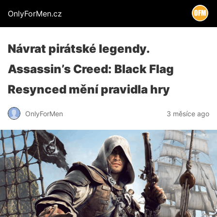
OnlyForMen.cz
Návrat pirátské legendy.
Assassin’s Creed: Black Flag
Resynced mění pravidla hry
OnlyForMen
3 měsíce ago