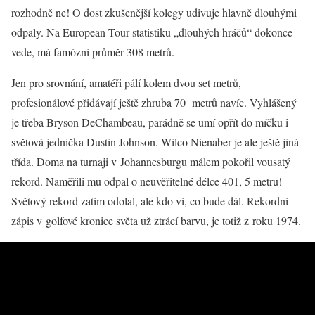
rozhodně ne! O dost zkušenější kolegy udivuje hlavně dlouhými
odpaly. Na European Tour statistiku „dlouhých hráčů“ dokonce
vede, má famózní průměr 308 metrů.
Jen pro srovnání, amatéři pálí kolem dvou set metrů,
profesionálové přidávají ještě zhruba 70 metrů navíc. Vyhlášený
je třeba Bryson DeChambeau, parádně se umí opřít do míčku i
světová jednička Dustin Johnson. Wilco Nienaber je ale ještě jiná
třída. Doma na turnaji v Johannesburgu málem pokořil vousatý
rekord. Naměřili mu odpal o neuvěřitelné délce 401, 5 metru!
Světový rekord zatím odolal, ale kdo ví, co bude dál. Rekordní
zápis v golfové kronice světa už ztrácí barvu, je totiž z roku 1974.