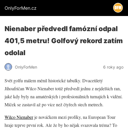
OnlyForMen.cz
Nienaber předvedl famózní odpal
401,5 metru! Golfový rekord zatím
odolal
OnlyForMen
6 roky ago
Svět golfu málem měnil historické tabulky. Dvacetiletý
Jihoafričan Wilco Nienaber totiž předvedl jednu z nejdelších ran,
jaké kdy byly na amatérských i profesionálních turnajích k vidění.
Míček se zastavil až po více než čtyřech stech metrech.
Wilco Nienaber
je nováčkem mezi profíky, na European Tour
hraje teprve první rok. Ale že by ho nějak svazovala tréma? To