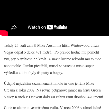
Tehdy 25. září zahrál Mike Austin na hřišti Winterwood u Las
Vegas odpal o délce 471 metrů. Po pravdě hodně mu pomohl
vítr, prý o rychlosti 55 km/h. A navíc kromě rekordu mu to moc
nepomohlo. Jamku přestřelil, musel se vracet a místo super
výsledku z toho byly tři putty a bogey.
Údajně nejdelším zaznamenaným hole-in-one je rána Mike
Creana z roku 2002. Na rovné pětiparové jamce na hřišti Green
Valley Ranch v Denveru dokázal zahrát ránu dlouhou 470 metrů.
Co je to ale proti vesmírnému golfu. V roce 2006 v rámci jedné