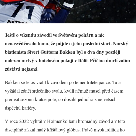
Ještě o víkendu závodil ve Světovém poháru a nic
nenasvědčovalo tomu, že půjde o jeho poslední start. Norský
biatlonista Sivert Guttorm Bakken byl o dva dny později
nalezen mrtvý v hotelovém pokoji v Itálii. Příčina úmrtí zatím
zůstává nejasná.
Bakken se letos vrátil k závodění po téměř tříleté pauze. Tu si
vyžádal zánět srdečního svalu, kvůli němuž musel před časem
přerušit sezonu krátce poté, co dosáhl jednoho z největších
úspěchů kariéry.
V roce 2022 vyhrál v Holmenkollenu hromadný závod a v této
disciplíně získal malý křišťálový glóbus. Právě myokarditida ho