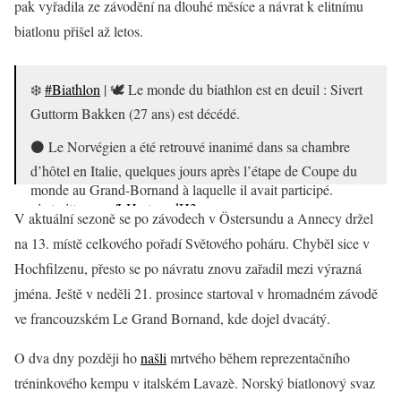
pak vyřadila ze závodění na dlouhé měsíce a návrat k elitnímu
biatlonu přišel až letos.
❄️
#Biathlon
| 🕊️ Le monde du biathlon est en deuil : Sivert
Guttorm Bakken (27 ans) est décédé.
⚫ Le Norvégien a été retrouvé inanimé dans sa chambre
d’hôtel en Italie, quelques jours après l’étape de Coupe du
monde au Grand-Bornand à laquelle il avait participé.
pic.twitter.com/LHmteqpdH3
V aktuální sezoně se po závodech v Östersundu a Annecy držel
— francetvsport (@francetvsport)
December 23, 2025
na 13. místě celkového pořadí Světového poháru. Chyběl sice v
Hochfilzenu, přesto se po návratu znovu zařadil mezi výrazná
jména. Ještě v neděli 21. prosince startoval v hromadném závodě
ve francouzském Le Grand Bornand, kde dojel dvacátý.
O dva dny později ho
našli
mrtvého během reprezentačního
tréninkového kempu v italském Lavazè. Norský biatlonový svaz