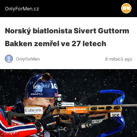
OnlyForMen.cz
Norský biatlonista Sivert Guttorm
Bakken zemřel ve 27 letech
OnlyForMen
8 měsíců ago