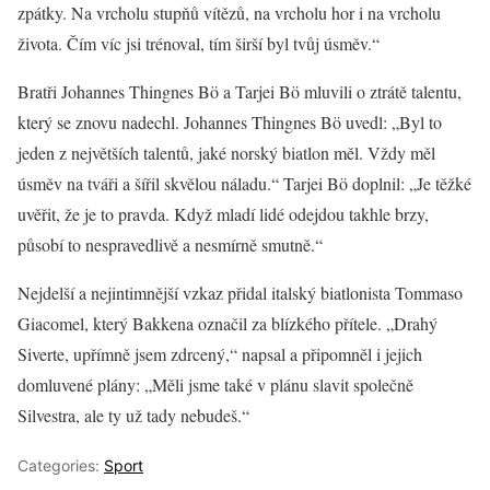
zpátky. Na vrcholu stupňů vítězů, na vrcholu hor i na vrcholu
života. Čím víc jsi trénoval, tím širší byl tvůj úsměv.“
Bratři Johannes Thingnes Bö a Tarjei Bö mluvili o ztrátě talentu,
který se znovu nadechl. Johannes Thingnes Bö uvedl: „Byl to
jeden z největších talentů, jaké norský biatlon měl. Vždy měl
úsměv na tváři a šířil skvělou náladu.“ Tarjei Bö doplnil: „Je těžké
uvěřit, že je to pravda. Když mladí lidé odejdou takhle brzy,
působí to nespravedlivě a nesmírně smutně.“
Nejdelší a nejintimnější vzkaz přidal italský biatlonista Tommaso
Giacomel, který Bakkena označil za blízkého přítele. „Drahý
Siverte, upřímně jsem zdrcený,“ napsal a připomněl i jejich
domluvené plány: „Měli jsme také v plánu slavit společně
Silvestra, ale ty už tady nebudeš.“
Categories:
Sport