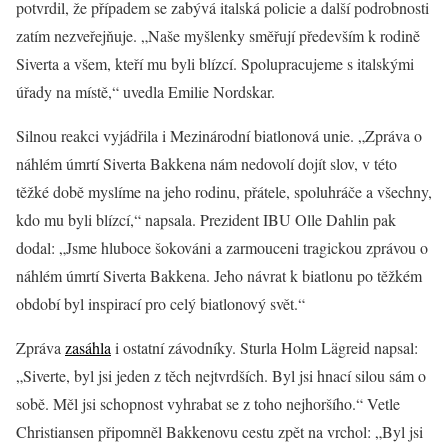
potvrdil, že případem se zabývá italská policie a další podrobnosti
zatím nezveřejňuje. „Naše myšlenky směřují především k rodině
Siverta a všem, kteří mu byli blízcí. Spolupracujeme s italskými
úřady na místě,“ uvedla Emilie Nordskar.
Silnou reakci vyjádřila i Mezinárodní biatlonová unie. „Zpráva o
náhlém úmrtí Siverta Bakkena nám nedovolí dojít slov, v této
těžké době myslíme na jeho rodinu, přátele, spoluhráče a všechny,
kdo mu byli blízcí,“ napsala. Prezident IBU Olle Dahlin pak
dodal: „Jsme hluboce šokováni a zarmouceni tragickou zprávou o
náhlém úmrtí Siverta Bakkena. Jeho návrat k biatlonu po těžkém
období byl inspirací pro celý biatlonový svět.“
Zpráva
zasáhla
i ostatní závodníky. Sturla Holm Lägreid napsal:
„Siverte, byl jsi jeden z těch nejtvrdších. Byl jsi hnací silou sám o
sobě. Měl jsi schopnost vyhrabat se z toho nejhoršího.“ Vetle
Christiansen připomněl Bakkenovu cestu zpět na vrchol: „Byl jsi