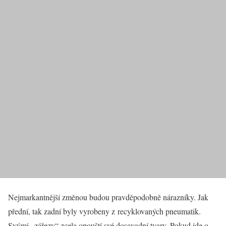
Nejmarkantnější změnou budou pravděpodobně nárazníky. Jak
přední, tak zadní byly vyrobeny z recyklovaných pneumatik.
Svými „zářezy“ zcela opouští své dosavadní tvary. Pokud jde o