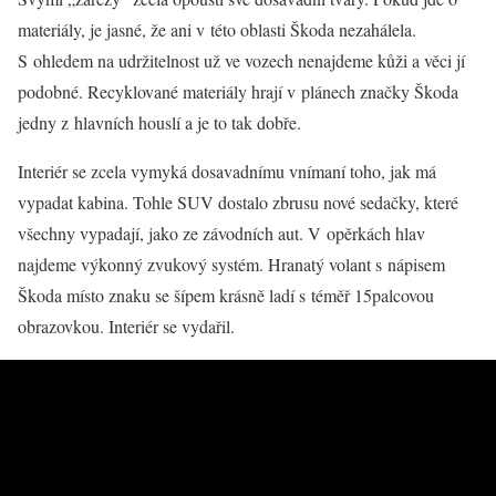
materiály, je jasné, že ani v této oblasti Škoda nezahálela.
S ohledem na udržitelnost už ve vozech nenajdeme kůži a věci jí
podobné. Recyklované materiály hrají v plánech značky Škoda
jedny z hlavních houslí a je to tak dobře.
Interiér se zcela vymyká dosavadnímu vnímaní toho, jak má
vypadat kabina. Tohle SUV dostalo zbrusu nové sedačky, které
všechny vypadají, jako ze závodních aut. V opěrkách hlav
najdeme výkonný zvukový systém. Hranatý volant s nápisem
Škoda místo znaku se šípem krásně ladí s téměř 15palcovou
obrazovkou. Interiér se vydařil.