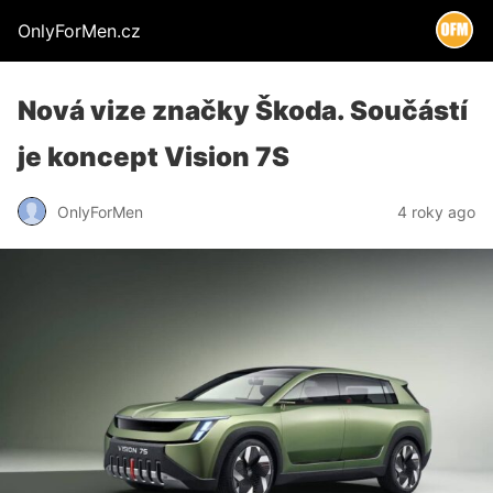
OnlyForMen.cz
Nová vize značky Škoda. Součástí
je koncept Vision 7S
OnlyForMen
4 roky ago