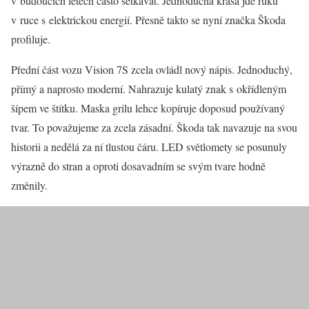
v budoucích letech často setkávat. Jednoduchá krása jde ruku
v ruce s elektrickou energií. Přesně takto se nyní značka Škoda
profiluje.
Přední část vozu Vision 7S zcela ovládl nový nápis. Jednoduchý,
přímý a naprosto moderní. Nahrazuje kulatý znak s okřídleným
šípem ve štítku. Maska grilu lehce kopíruje doposud používaný
tvar. To považujeme za zcela zásadní. Škoda tak navazuje na svou
historii a nedělá za ní tlustou čáru. LED světlomety se posunuly
výrazně do stran a oproti dosavadním se svým tvare hodně
změnily.