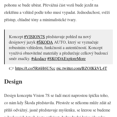
pohonu se bude ubírat. Převážná část vozů bude jezdit na
elektřinu a vzhled podle toho musí vypadat. Jednoduchost, svěží
přístup, chladné tóny a minimalistické tvary.
Koncept
#VISION7S
představuje pohled na nový
designový jazyk
#ŠKODA
AUTO, který se vyznačuje
robustním vzhledem, funkčností a autentičností. Koncept
využívá obnovitelné materiály a předurčuje celkový budoucí
směr značky.
#skodacr
#SKODAExploreMore
👉
https://t.co/5Ri6H6U5cc
pic.twitter.com/BZOIKkVL4T
Design
— skoda.cz (@skodacz)
August 30, 2022
Design konceptu Vision 7S se řadí mezi naprostou špičku toho,
co nám kdy Škoda představila. Přestože se někomu může zdát až
příliš odvážný, jasně představuje myšlenku, se kterou se budeme