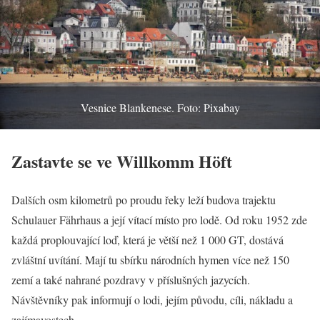
Vesnice Blankenese. Foto: Pixabay
Zastavte se ve Willkomm Höft
Dalších osm kilometrů po proudu řeky leží budova trajektu
Schulauer Fährhaus a její vítací místo pro lodě. Od roku 1952 zde
každá proplouvající loď, která je větší než 1 000 GT, dostává
zvláštní uvítání. Mají tu sbírku národních hymen více než 150
zemí a také nahrané pozdravy v příslušných jazycích.
Návštěvníky pak informují o lodi, jejím původu, cíli, nákladu a
zajímavostech.