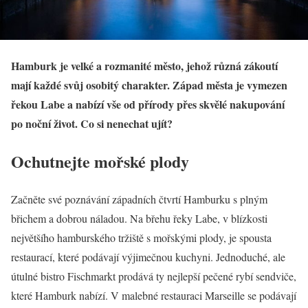
Hamburk je velké a rozmanité město, jehož různá zákoutí
mají každé svůj osobitý charakter. Západ města je vymezen
řekou Labe a nabízí vše od přírody přes skvělé nakupování
po noční život. Co si nenechat ujít?
Ochutnejte mořské plody
Začněte své poznávání západních čtvrtí Hamburku s plným
břichem a dobrou náladou. Na břehu řeky Labe, v blízkosti
největšího hamburského tržiště s mořskými plody, je spousta
restaurací, které podávají výjimečnou kuchyni. Jednoduché, ale
útulné bistro Fischmarkt prodává ty nejlepší pečené rybí sendviče,
které Hamburk nabízí. V malebné restauraci Marseille se podávají