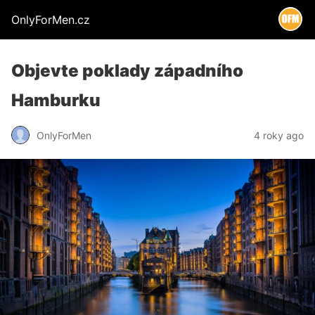
OnlyForMen.cz
Objevte poklady západního
Hamburku
OnlyForMen
4 roky ago