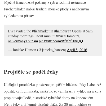
báječné francouzské pokrmy z ryb a rodinná restaurace
Fischereihafen nabízí tradiční mořské plody s nádherným
výhledem na přístav.
Ever visited the
#fishmarket
in
#hamburg
? Opens at 5am
sunday mornings. Dont miss it!
@visitHamburg
@GermanyTourism
pic.twitter.com/RfVbfHnrQQ
— Janicke Hansen (@janicke_hansen)
April 5, 2016
Projděte se podél řeky
Udělejte i procházku po stezce pro pěší v blízkosti řeky Labe. Až
opustíte centrum města, naskytne se vám krásný výhled na řeku a
proplouvající lodě, historické rybářské domy na kopcovitém
břehu řeky a příjemné písečné pláže. Za 20 minut chůze se