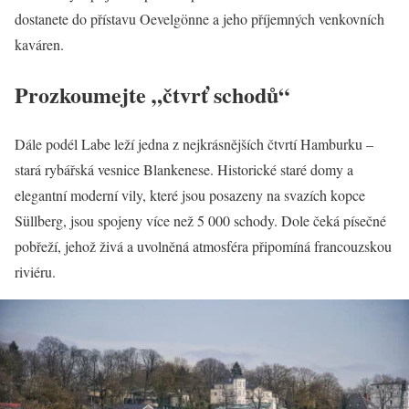
dostanete do přístavu Oevelgönne a jeho příjemných venkovních
kaváren.
Prozkoumejte „čtvrť schodů“
Dále podél Labe leží jedna z nejkrásnějších čtvrtí Hamburku –
stará rybářská vesnice Blankenese. Historické staré domy a
elegantní moderní vily, které jsou posazeny na svazích kopce
Süllberg, jsou spojeny více než 5 000 schody. Dole čeká písečné
pobřeží, jehož živá a uvolněná atmosféra připomíná francouzskou
riviéru.