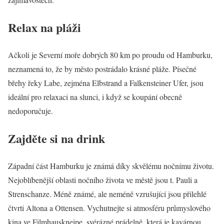
Relax na pláži
Ačkoli je Severní moře dobrých 80 km po proudu od Hamburku,
neznamená to, že by město postrádalo krásné pláže. Písečné
břehy řeky Labe, zejména Elbstrand a Falkensteiner Ufer, jsou
ideální pro relaxaci na slunci, i když se koupání obecně
nedoporučuje.
Zajděte si na drink
Západní část Hamburku je známá díky skvělému nočnímu životu.
Nejoblíbenější oblasti nočního života ve městě jsou t. Pauli a
Strenschanze. Méně známé, ale neméně vzrušující jsou přilehlé
čtvrti Altona a Ottensen. Vychutnejte si atmosféru průmyslového
kina ve Filmhauskneipe, svérázné prádelně, která je kavárnou,