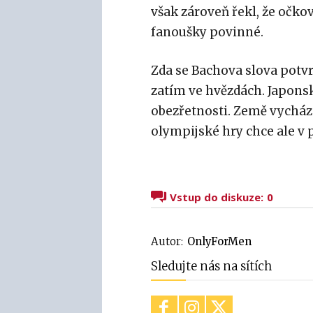
však zároveň řekl, že očko
fanoušky povinné.
Zda se Bachova slova potvrd
zatím ve hvězdách. Japons
obezřetnosti. Země vycháze
olympijské hry chce ale v 
Vstup do diskuze:
0
Autor:
OnlyForMen
Sledujte nás na sítích