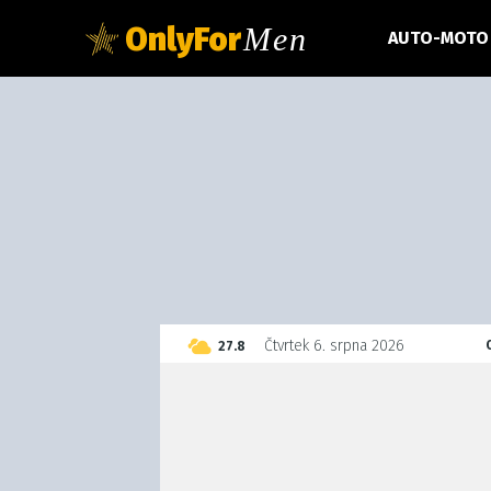
OnlyFor
Men
AUTO-MOTO
C
Čtvrtek 6. srpna 2026
27.8
Czech