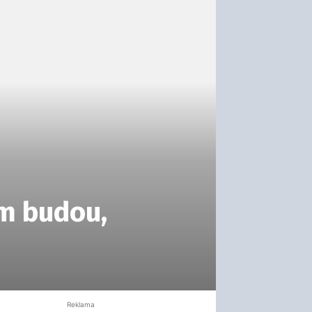
am budou,
Reklama