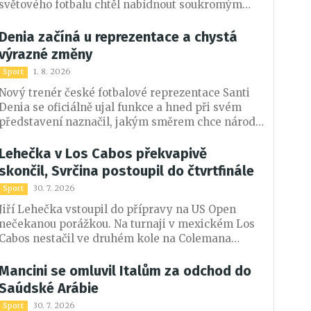
světového fotbalu chtěl nabídnout soukromým
investorům menšinový podíl na komerčních
právech světových šampionátů. Po silném odporu
Denia začíná u reprezentace a chystá
však FIFA od návrhu ustoupila.
výrazné změny
1. 8. 2026
Sport
Nový trenér české fotbalové reprezentace Santi
Denia se oficiálně ujal funkce a hned při svém
představení naznačil, jakým směrem chce národní
tým vést. Španělský kouč plánuje obnovu kádru,
chce poznat české prostředí a co nejrychleji se
Lehečka v Los Cabos překvapivě
pustit do práce. Součástí jeho plánů je také snaha
skončil, Svrčina postoupil do čtvrtfinále
přesvědčit Patrika Schicka k návratu do
30. 7. 2026
Sport
reprezentace.
Jiří Lehečka vstoupil do přípravy na US Open
nečekanou porážkou. Na turnaji v mexickém Los
Cabos nestačil ve druhém kole na Colemana
Wonga z Hongkongu, přestože první set zvládl
jednoznačně. Naopak Dalibor Svrčina využil
Mancini se omluvil Italům za odchod do
zdravotních potíží Luciana Darderiho a po skreči
Saúdské Arábie
italského favorita si zajistil postup do čtvrtfinále.
30. 7. 2026
Sport