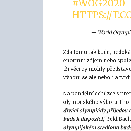
#WOG2020
HTTPS://T.
— World Olympi
Zda tomu tak bude, nedoká
enormní zájem nebo společ
tři věci by mohly představ
výboru se ale nebojí a tvrd
Na pondělní schůzce s pre
olympijského výboru Thom
diváci olympiády přijedou 
bude k dispozici,“
řekl Bach
olympijském stadionu budou