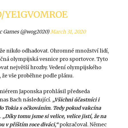
CO/YE1GVOMROE
c Games (@wog2020)
March 31, 2020
že nikdo odhadovat. Ohromné množství lidí,
ná olympijská vesnice pro sportovce. Tyto
ovat největší hrozby. Vedení olympijského
í, že vše proběhne podle plánu.
miérem Japonska prohlásil předseda
as Bach následující.
„Všichni účastníci i
do Tokia s očkováním. Tedy pokud vakcína
.
„Díky tomu jsme si velice, velice jistí, že na
 v příštím roce diváci,“
pokračoval. Němec