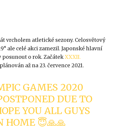
át vrcholem atletické sezony. Celosvětový
“ ale celé akci zamezil. Japonské hlavní
 posunout o rok. Začátek
XXXII.
plánován až na 23. července 2021.
MPIC GAMES 2020
POSTPONED DUE TO
HOPE YOU ALL GUYS
N HOME 😇🙏🙏