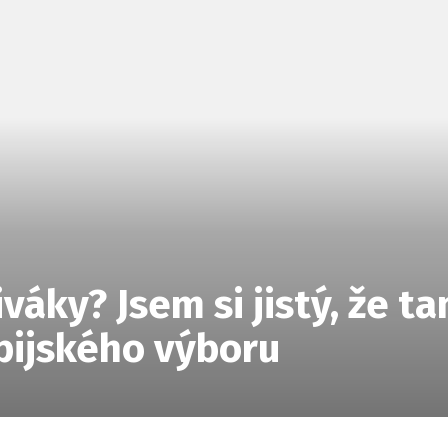
váky? Jsem si jistý, že t
pijského výboru