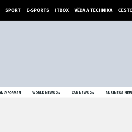
SPORT
E-SPORTS
ITBOX
VĚDA A TECHNIKA
CESTO
ONLYFORMEN
WORLD NEWS 24
CAR NEWS 24
BUSINESS NEW