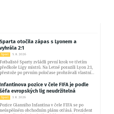
Sparta otočila zápas s Lyonem a
vyhrála 2:1
5. 8. 2026
Sport
Fotbalisté Sparty zvládli první krok ve třetím
předkole Ligy mistrů. Na Letné porazili Lyon 2:1,
přestože po prvním poločase prohrávali vlastním
gólem Martina Suchomela. Obrat zařídili Matěj
Ryneš a John Mercado.
Infantinova pozice v čele FIFA je podle
šéfa evropských lig neudržitelná
3. 8. 2026
Sport
Pozice Gianniho Infantina v čele FIFA se po
neúspěšném obchodním plánu otřásá. Prezident