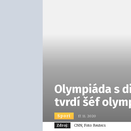
Olympiáda s di
tvrdí šéf olym
Sport
17. 11. 2020
Zdroj:
CNN, Foto: Reuters