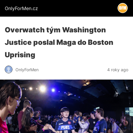
OnlyForMen.cz
Overwatch tým Washington
Justice poslal Maga do Boston
Uprising
OnlyForMen
4 roky ago