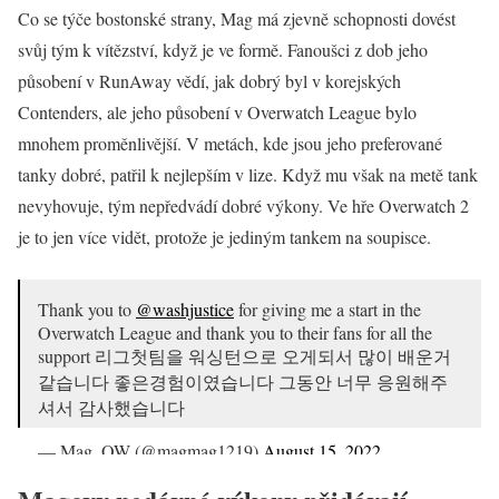
Co se týče bostonské strany, Mag má zjevně schopnosti dovést
svůj tým k vítězství, když je ve formě. Fanoušci z dob jeho
působení v RunAway vědí, jak dobrý byl v korejských
Contenders, ale jeho působení v Overwatch League bylo
mnohem proměnlivější. V metách, kde jsou jeho preferované
tanky dobré, patřil k nejlepším v lize. Když mu však na metě tank
nevyhovuje, tým nepředvádí dobré výkony. Ve hře Overwatch 2
je to jen více vidět, protože je jediným tankem na soupisce.
Thank you to
@washjustice
for giving me a start in the
Overwatch League and thank you to their fans for all the
support 리그첫팀을 워싱턴으로 오게되서 많이 배운거
같습니다 좋은경험이였습니다 그동안 너무 응원해주
셔서 감사했습니다
— Mag_OW (@magmag1219)
August 15, 2022