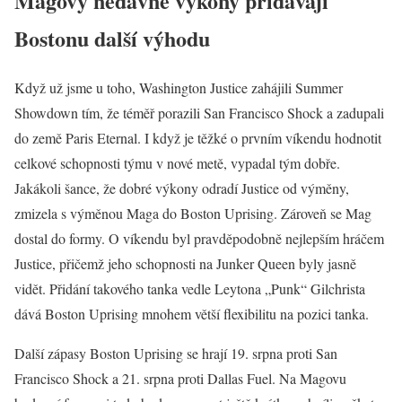
Magovy nedávné výkony přidávají
Bostonu další výhodu
Když už jsme u toho, Washington Justice zahájili Summer
Showdown tím, že téměř porazili San Francisco Shock a zadupali
do země Paris Eternal. I když je těžké o prvním víkendu hodnotit
celkové schopnosti týmu v nové metě, vypadal tým dobře.
Jakákoli šance, že dobré výkony odradí Justice od výměny,
zmizela s výměnou Maga do Boston Uprising. Zároveň se Mag
dostal do formy. O víkendu byl pravděpodobně nejlepším hráčem
Justice, přičemž jeho schopnosti na Junker Queen byly jasně
vidět. Přidání takového tanka vedle Leytona „Punk“ Gilchrista
dává Boston Uprising mnohem větší flexibilitu na pozici tanka.
Další zápasy Boston Uprising se hrají 19. srpna proti San
Francisco Shock a 21. srpna proti Dallas Fuel. Na Magovu