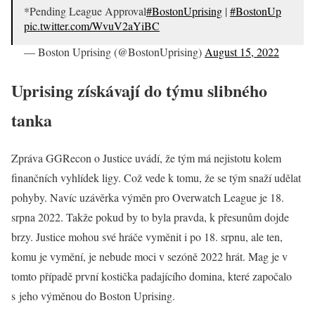
*Pending League Approval
#BostonUprising
|
#BostonUp
pic.twitter.com/WvuV2aYiBC
— Boston Uprising (@BostonUprising)
August 15, 2022
Uprising získávají do týmu slibného
tanka
Zpráva GGRecon o Justice uvádí, že tým má nejistotu kolem
finančních vyhlídek ligy. Což vede k tomu, že se tým snaží udělat
pohyby. Navíc uzávěrka výměn pro Overwatch League je 18.
srpna 2022. Takže pokud by to byla pravda, k přesunům dojde
brzy. Justice mohou své hráče vyměnit i po 18. srpnu, ale ten,
komu je vymění, je nebude moci v sezóně 2022 hrát. Mag je v
tomto případě první kostička padajícího domina, které započalo
s jeho výměnou do Boston Uprising.