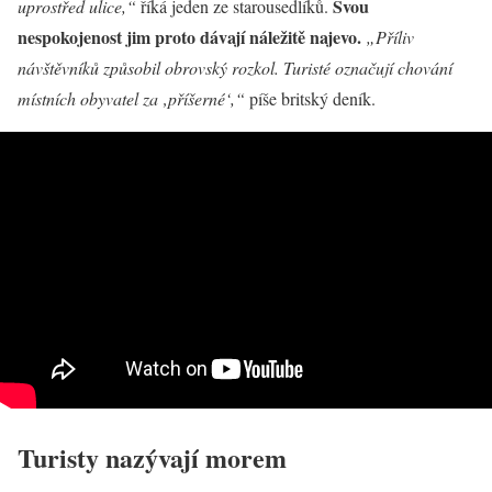
Svou
uprostřed ulice,“
říká jeden ze starousedlíků.
nespokojenost jim proto dávají náležitě najevo.
„Příliv
návštěvníků způsobil obrovský rozkol. Turisté označují chování
místních obyvatel za ‚příšerné‘,“
píše britský deník.
Turisty nazývají morem