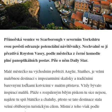
Přímořská vesnice ve Scarborough v severním Yorkshiru
svou pověstí odrazuje potenciální návštěvníky. Nechvalně se jí
přezdívá Royston Vasey, podle městečka z černé komedie
plné panoptikálních postav. Píše o něm Daily Star.
Malé městečko na východním pobřeží Anglie, Staithes, je velmi
malebnou destinací s impozantními skalisky a tradičními
barevnými loďkami kotvícími v malém přístavu. Vždy bývalo
inspirací malířů. Pláže s rozpáleným bílým pískem tu sice nejsou,
najdete tu spíš blátíčko a chaluhy, přesto se tato destinace stala
velmi oblíbeným turistickým cílem. Místní z toho však podle