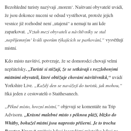
Bezohledné turisty nazývají ‚morem‘. Naštvaní obyvatelé uvádí,
že jsou dokonce nuceni se odsud vystěhovat, protože jejich
vesnice již rozhodně není „utajená“ a nemají tu ani kde
zaparkovat.
„Vztah mezi obyvateli a návštěvníky se stal
‚nepříjemným‘ kvůli sporům týkajících se parkování,“
vysvětlují
místní
.
Kdo místo navštíví, potvrzuje, že se domorodci chovají velmi
.
nepřátelsky
„Turisté si stěžují, že se setkávají s rozzlobenými
místními obyvateli, které obtěžuje chování návštěvníků,“
uvádí
Yorkshire Live
. „Každý den se navážejí do turistů, jak mohou,“
říká jeden z cestovatelů o Staithesanech.
„Pěkné místo, hrozní místní,“
objevují se komentáře na Trip
Advisoru
.
„Krásné malebné místo s pěknou pláží, blízko do
Whitby, bohužel místní jsou naprosto příšerní. Je to trochu
Royston Vasey,“
zmiňuje kdosi legendární městečko kdesi na