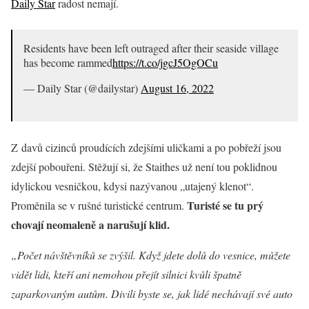
Daily Star
radost nemají.
Residents have been left outraged after their seaside village
has become rammed
https://t.co/jgcJ5OgOCu
— Daily Star (@dailystar)
August 16, 2022
Z davů cizinců proudících zdejšími uličkami a po pobřeží jsou
zdejší pobouřeni. Stěžují si, že Staithes už není tou poklidnou
idylickou vesničkou, kdysi nazývanou „utajený klenot“.
Turisté se tu prý
Proměnila se v rušné turistické centrum.
chovají neomaleně a narušují klid.
„Počet návštěvníků se zvýšil. Když jdete dolů do vesnice, můžete
vidět lidi, kteří ani nemohou přejít silnici kvůli špatně
zaparkovaným autům. Divili byste se, jak lidé nechávají své auto