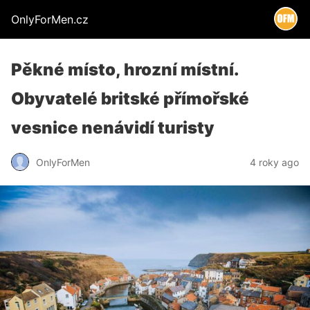
OnlyForMen.cz
Pěkné místo, hrozní místní.
Obyvatelé britské přímořské
vesnice nenávidí turisty
OnlyForMen
4 roky ago