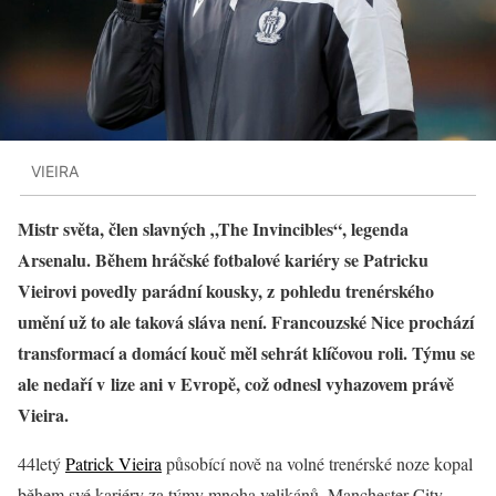
VIEIRA
Mistr světa, člen slavných „The Invincibles“, legenda
Arsenalu. Během hráčské fotbalové kariéry se Patricku
Vieirovi povedly parádní kousky, z pohledu trenérského
umění už to ale taková sláva není. Francouzské Nice prochází
transformací a domácí kouč měl sehrát klíčovou roli. Týmu se
ale nedaří v lize ani v Evropě, což odnesl vyhazovem právě
Vieira.
44letý
Patrick Vieira
působící nově na volné trenérské noze kopal
během své kariéry za týmy mnoha velikánů. Manchester City,