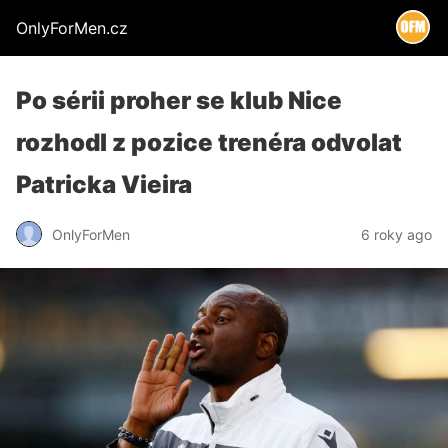
OnlyForMen.cz
Po sérii proher se klub Nice
rozhodl z pozice trenéra odvolat
Patricka Vieira
OnlyForMen
6 roky ago