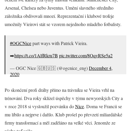
Arsenal, Chelsea nebo Juventus. Umění slavného středního
záložníka obdivovali mnozí. Reprezentační i klubové trofeje
umožnily Vieirovi stát se vzorem nejednoho mladého fotbalisty.
#OGCNice
part ways with Patrick Vieira.
➡️
https://t.co/1AlfRkru7B
pic.twitter.com/8OqvRSe5a2
— OGC Nice 🇬🇧🇺🇸 (@ogcnice_eng)
December 4,
2020
Po skončení profi dráhy přímo na trávníku se Vieira vrhl na
trénování. Dva roky sklízel úspěchy v týmu newyorských City a
v roce 2018 si vysloužil pozvánku do
Nice
. Doma ve Francii se
mu líbilo a nejprve i dařilo. Klub prošel po převzetí miliardářské
firmy transformací a měl zaděláno na velké věci. Jenomže ze
všeho teď sešlo.