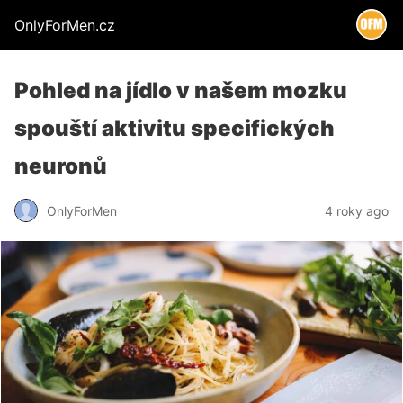
OnlyForMen.cz
Pohled na jídlo v našem mozku
spouští aktivitu specifických
neuronů
OnlyForMen
4 roky ago