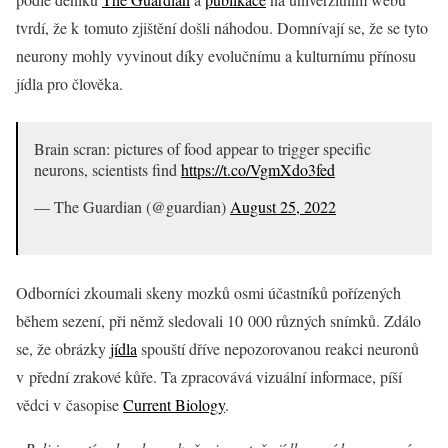
tvrdí, že k tomuto zjištění došli náhodou. Domnívají se, že se tyto
neurony mohly vyvinout díky evolučnímu a kulturnímu přínosu
jídla pro člověka.
Brain scran: pictures of food appear to trigger specific
neurons, scientists find
https://t.co/VgmXdo3fed
— The Guardian (@guardian)
August 25, 2022
Odborníci zkoumali skeny mozků osmi účastníků pořízených
během sezení, při němž sledovali 10 000 různých snímků. Zdálo
se, že obrázky
jídl
a
spouští dříve nepozorovanou reakci neuronů
v přední zrakové kůře. Ta zpracovává vizuální informace, píší
vědci v časopise
Current Biology
.