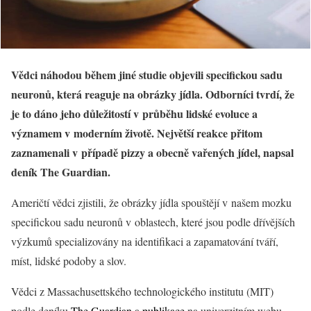
Vědci náhodou během jiné studie objevili specifickou sadu
neuronů, která reaguje na obrázky jídla. Odborníci tvrdí, že
je to dáno jeho důležitostí v průběhu lidské evoluce a
významem v moderním životě. Největší reakce přitom
zaznamenali v případě pizzy a obecně vařených jídel, napsal
deník The Guardian.
Američtí vědci zjistili, že obrázky jídla spouštějí v našem mozku
specifickou sadu neuronů v oblastech, které jsou podle dřívějších
výzkumů specializovány na identifikaci a zapamatování tváří,
míst, lidské podoby a slov.
Vědci z Massachusettského technologického institutu (MIT)
podle deníku
The Guardian
a
publikace
na univerzitním webu