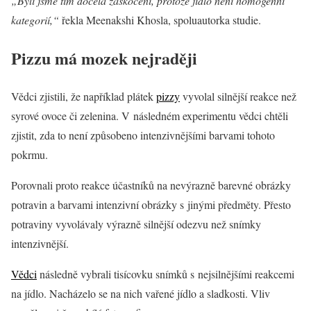
„Byli jsme tím docela zaskočeni, protože jídlo není homogenní
kategorií,“
řekla Meenakshi Khosla, spoluautorka studie.
Pizzu má mozek nejraději
Vědci zjistili, že například plátek
pizzy
vyvolal silnější reakce než
syrové ovoce či zelenina. V následném experimentu vědci chtěli
zjistit, zda to není způsobeno intenzivnějšími barvami tohoto
pokrmu.
Porovnali proto reakce účastníků na nevýrazně barevné obrázky
potravin a barvami intenzivní obrázky s jinými předměty. Přesto
potraviny vyvolávaly výrazně silnější odezvu než snímky
intenzivnější.
Vědci
následně vybrali tisícovku snímků s nejsilnějšími reakcemi
na jídlo. Nacházelo se na nich vařené jídlo a sladkosti. Vliv