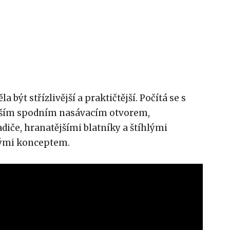
 být střízlivější a praktičtější. Počítá se s
ětším spodním nasávacím otvorem,
iče, hranatějšími blatníky a štíhlými
nými konceptem.