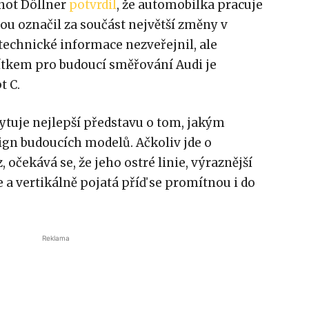
rnot Döllner
potvrdil
, že automobilka pracuje
rou označil za součást největší změny v
 technické informace nezveřejnil, ale
dítkem pro budoucí směřování Audi je
t C.
ytuje nejlepší představu o tom, jakým
ign budoucích modelů. Ačkoliv jde o
očekává se, že jeho ostré linie, výraznější
 a vertikálně pojatá příď se promítnou i do
Reklama