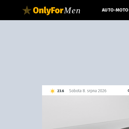
OnlyFor
Men
AUTO-MOTO
C
Sobota 8. srpna 2026
23.6
Czech