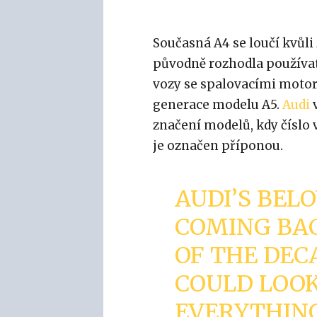
Současná A4 se loučí kvůli
původně rozhodla používat 
vozy se spalovacími motory
generace modelu A5.
Audi
v
značení modelů, kdy číslo 
je označen příponou.
AUDI’S BEL
COMING BAC
OF THE DEC
COULD LOOK
EVERYTHIN