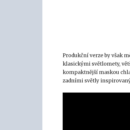
Produkční verze by však měla
klasickými světlomety, v
kompaktnější maskou chlad
zadními světly inspirova