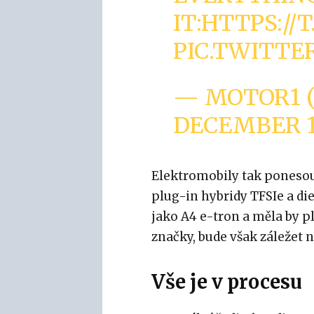
IT:
HTTPS://
PIC.TWITTE
— MOTOR1 
DECEMBER 1
Elektromobily tak ponesou
plug-in hybridy TFSIe a die
jako A4 e-tron a měla by p
značky, bude však záležet n
Vše je v procesu