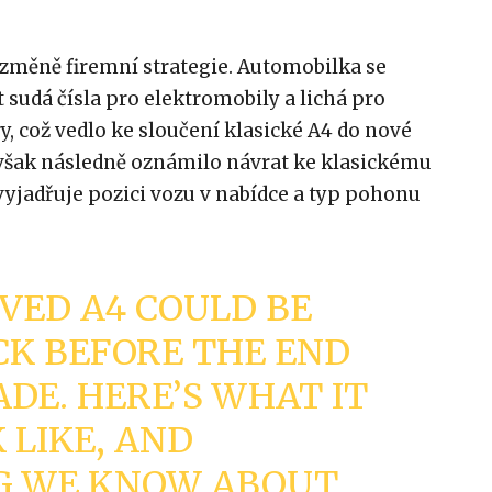
 změně firemní strategie. Automobilka se
sudá čísla pro elektromobily a lichá pro
, což vedlo ke sloučení klasické A4 do nové
šak následně oznámilo návrat ke klasickému
vyjadřuje pozici vozu v nabídce a typ pohonu
OVED A4 COULD BE
K BEFORE THE END
ADE. HERE’S WHAT IT
 LIKE, AND
G WE KNOW ABOUT