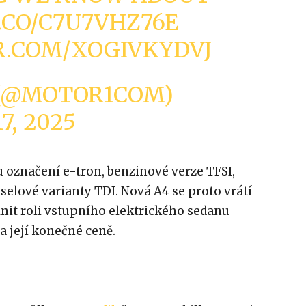
T.CO/C7U7VHZ76E
R.COM/XOGIVKYDVJ
(@MOTOR1COM)
7, 2025
 označení e-tron, benzinové verze TFSI,
selové varianty TDI. Nová A4 se proto vrátí
lnit roli vstupního elektrického sedanu
a její konečné ceně.