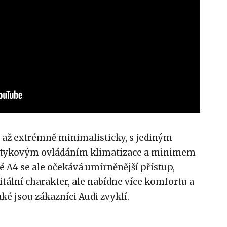
í až extrémně minimalisticky, s jediným
dotykovým ovládáním klimatizace a minimem
vé A4 se ale očekává umírněnější přístup,
tální charakter, ale nabídne více komfortu a
aké jsou zákazníci Audi zvyklí.