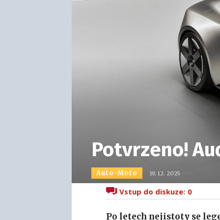
Potvrzeno! Aud
Auto-Moto
19. 12. 2025
Vstup do diskuze:
0
Po letech nejistoty se leg