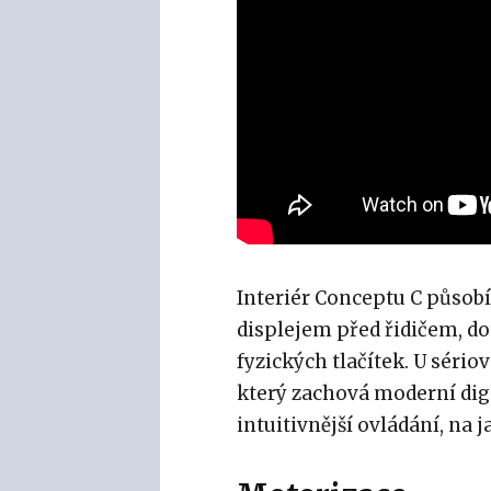
Interiér Conceptu C působ
displejem před řidičem, 
fyzických tlačítek. U sério
který zachová moderní digi
intuitivnější ovládání, na j