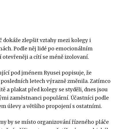
č dokáže zlepšit vztahy mezi kolegy i
mách. Podle něj lidé po emocionálním
otevřeněji a cítí se méně izolovaní.
pující pod jménem Ryusei popisuje, že
posledních letech výrazně změnila. Zatímco
itě a plakat před kolegy se styděli, dnes jsou
mi zaměstnanci populární. Účastníci podle
tem úlevy a většího propojení s ostatními.
irmy by se místo organizování řízeného pláče