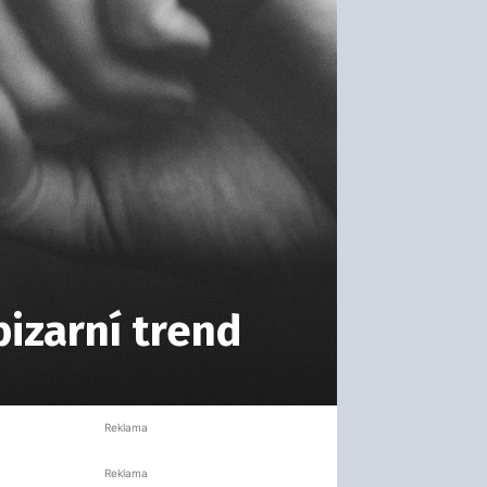
izarní trend
Reklama
Reklama