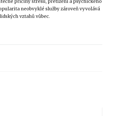
utečné příčiny stresu, přetížení a psychického
pularita neobvyklé služby zároveň vyvolává
lidských vztahů vůbec.