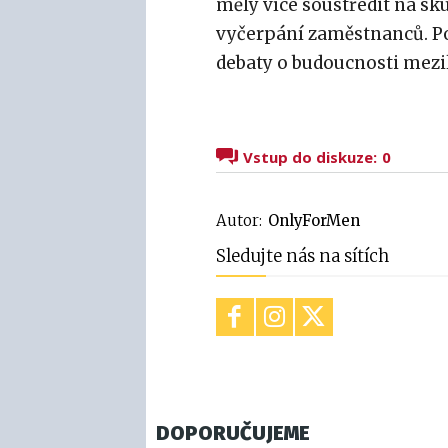
měly více soustředit na sk
vyčerpání zaměstnanců. Po
debaty o budoucnosti mezi
Vstup do diskuze:
0
Autor:
OnlyForMen
Sledujte nás na sítích
DOPORUČUJEME