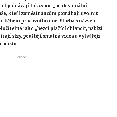
 objednávají takzvané „profesionální
uže, kteří zaměstnancům pomáhají uvolnit
mo během pracovního dne. Služba s názvem
ožitelná jako „hezcí plačící chlapci“, nabízí
írají slzy, pouštějí smutná videa a vytvářejí
 očistu.
Reklama