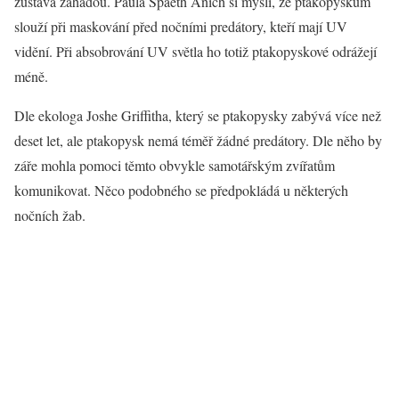
zůstává záhadou. Paula Spaeth Anich si myslí, že ptakopyskům
slouží při maskování před nočními predátory, kteří mají UV
vidění. Při absobrování UV světla ho totiž ptakopyskové odrážejí
méně.
Dle ekologa Joshe Griffitha, který se ptakopysky zabývá více než
deset let, ale ptakopysk nemá téměř žádné predátory. Dle něho by
záře mohla pomoci těmto obvykle samotářským zvířatům
komunikovat. Něco podobného se předpokládá u některých
nočních žab.