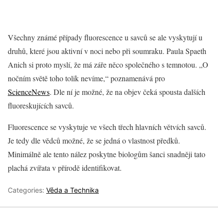
Všechny známé případy fluorescence u savců se ale vyskytují u
druhů, které jsou aktivní v noci nebo při soumraku. Paula Spaeth
Anich si proto myslí, že má záře něco společného s temnotou. „O
nočním světě toho tolik nevíme,“ poznamenává pro
ScienceNews
. Dle ní je možné, že na objev čeká spousta dalších
fluoreskujících savců.
Fluorescence se vyskytuje ve všech třech hlavních větvích savců.
Je tedy dle vědců možné, že se jedná o vlastnost předků.
Minimálně ale tento nález poskytne biologům šanci snadněji tato
plachá zvířata v přírodě identifikovat.
Categories:
Věda a Technika