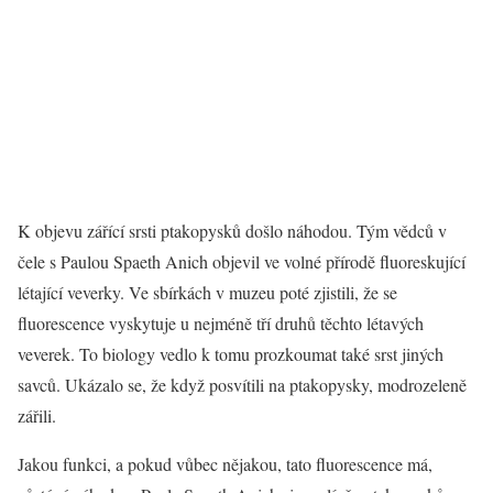
K objevu zářící srsti ptakopysků došlo náhodou. Tým vědců v
čele s Paulou Spaeth Anich objevil ve volné přírodě fluoreskující
létající veverky. Ve sbírkách v muzeu poté zjistili, že se
fluorescence vyskytuje u nejméně tří druhů těchto létavých
veverek. To biology vedlo k tomu prozkoumat také srst jiných
savců. Ukázalo se, že když posvítili na ptakopysky, modrozeleně
zářili.
Jakou funkci, a pokud vůbec nějakou, tato fluorescence má,