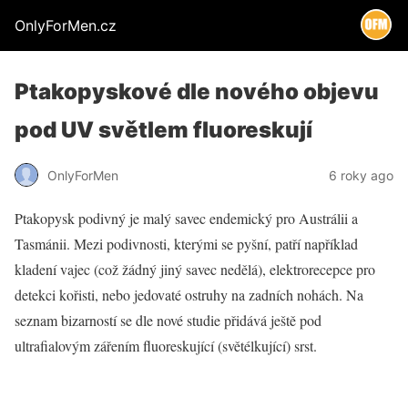
OnlyForMen.cz
Ptakopyskové dle nového objevu
pod UV světlem fluoreskují
OnlyForMen
6 roky ago
Ptakopysk podivný je malý savec endemický pro Austrálii a
Tasmánii. Mezi podivnosti, kterými se pyšní, patří například
kladení vajec (což žádný jiný savec nedělá), elektrorecepce pro
detekci kořisti, nebo jedovaté ostruhy na zadních nohách. Na
seznam bizarností se dle nové studie přidává ještě pod
ultrafialovým zářením fluoreskující (světélkující) srst.