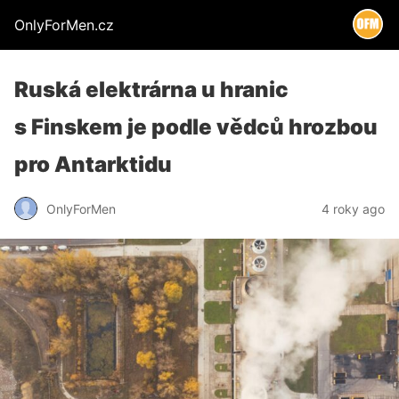
OnlyForMen.cz
Ruská elektrárna u hranic
s Finskem je podle vědců hrozbou
pro Antarktidu
OnlyForMen
4 roky ago