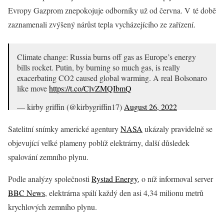
Evropy Gazprom znepokojuje odborníky už od června. V té době
zaznamenali zvýšený nárůst tepla vycházejícího ze zařízení.
Climate change: Russia burns off gas as Europe’s energy
bills rocket. Putin, by burning so much gas, is really
exacerbating CO2 caused global warming. A real Bolsonaro
like move
https://t.co/ClvZMQIbmQ
— kirby griffin (@kirbygriffin17)
August 26, 2022
Satelitní snímky americké agentury
NASA
ukázaly pravidelně se
objevující velké plameny poblíž elektrárny, další důsledek
spalování zemního plynu.
Podle analýzy společnosti
Rystad Energy
, o níž informoval server
BBC News
, elektrárna spálí každý den asi 4,34 milionu metrů
krychlových zemního plynu.