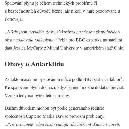
Spalování plynu je během technických problémů či
z bezpečnostních důvodů běžné, ale nikoli v míře pozorované u
Portovaja.
„Nikdy jsem neviděla, že by elektrárna na výrobu zkapalnělého
plynu spalovala tolik plynu,“
řekla pro BBC expertka na satelitní
data Jessica McCarty z Miami University v americkém státě Ohio.
Obavy o Antarktidu
Za takto masivním spalováním může podle BBC stát více faktorů.
Ke spalování plynu dochází, když jej není možné dodat či převzít.
Vzniká tedy nadbytek této suroviny.
Dalším důvodem mohou být podle generálního ředitele
společnosti Capterio Marka Davise provozní problémy
.
„Provozovatelé velmi často váhají, zda zařízení skutečně zavřít,