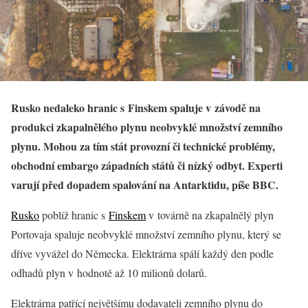
Rusko nedaleko hranic s Finskem spaluje v závodě na
produkci zkapalnělého plynu neobvyklé množství zemního
plynu. Mohou za tím stát provozní či technické problémy,
obchodní embargo západních států či nízký odbyt. Experti
varují před dopadem spalování na Antarktidu, píše BBC.
Rusko
poblíž hranic s
Finskem
v továrně na zkapalnělý plyn
Portovaja spaluje neobvyklé množství zemního plynu, který se
dříve vyvážel do Německa. Elektrárna spálí každý den podle
odhadů plyn v hodnotě až 10 milionů dolarů.
Elektrárna patřící největšímu dodavateli zemního plynu do