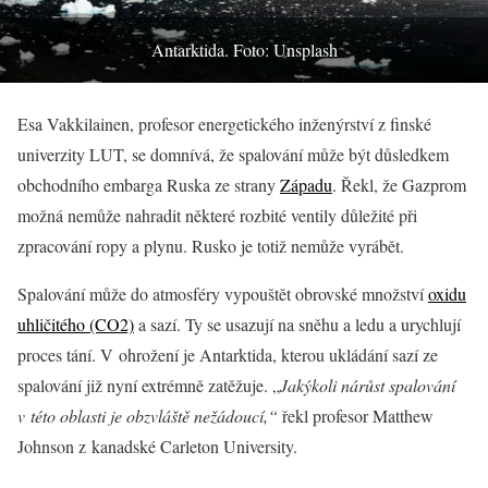
Antarktida. Foto: Unsplash
Esa Vakkilainen, profesor energetického inženýrství z finské
univerzity LUT, se domnívá, že spalování může být důsledkem
obchodního embarga Ruska ze strany
Západu
. Řekl, že Gazprom
možná nemůže nahradit některé rozbité ventily důležité při
zpracování ropy a plynu. Rusko je totiž nemůže vyrábět.
Spalování může do atmosféry vypouštět obrovské množství
oxidu
uhličitého (CO2)
a sazí. Ty se usazují na sněhu a ledu a urychlují
proces tání. V ohrožení je Antarktida, kterou ukládání sazí ze
spalování již nyní extrémně zatěžuje. „
Jakýkoli nárůst spalování
v této oblasti je obzvláště nežádoucí,“
řekl profesor Matthew
Johnson z kanadské Carleton University.