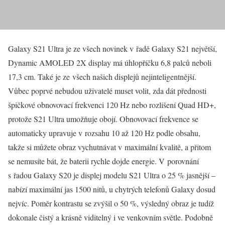
Galaxy S21 Ultra je ze všech novinek v řadě Galaxy S21 největší,
Dynamic AMOLED 2X display má úhlopříčku 6,8 palců neboli
17,3 cm. Také je ze všech našich displejů nejinteligentnější.
Vůbec poprvé nebudou uživatelé muset volit, zda dát přednosti
špičkové obnovovací frekvenci 120 Hz nebo rozlišení Quad HD+,
protože S21 Ultra umožňuje obojí. Obnovovací frekvence se
automaticky upravuje v rozsahu 10 až 120 Hz podle obsahu,
takže si můžete obraz vychutnávat v maximální kvalitě, a přitom
se nemusíte bát, že baterii rychle dojde energie. V porovnání
s řadou Galaxy S20 je displej modelu S21 Ultra o 25 % jasnější –
nabízí maximální jas 1500 nitů, u chytrých telefonů Galaxy dosud
nejvíc. Poměr kontrastu se zvýšil o 50 %, výsledný obraz je tudíž
dokonale čistý a krásně viditelný i ve venkovním světle. Podobně