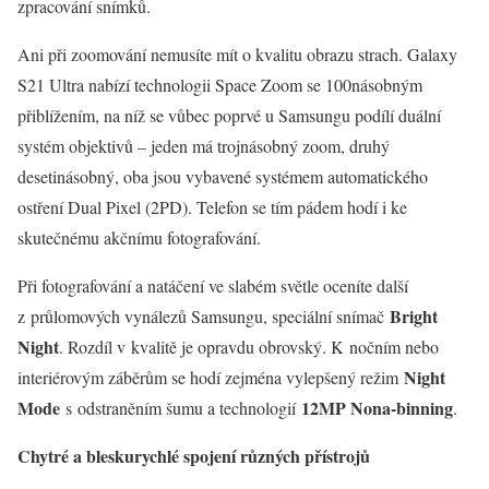
zpracování snímků.
Ani při zoomování nemusíte mít o kvalitu obrazu strach. Galaxy
S21 Ultra nabízí technologii Space Zoom se 100násobným
přiblížením, na níž se vůbec poprvé u Samsungu podílí duální
systém objektivů – jeden má trojnásobný zoom, druhý
desetinásobný, oba jsou vybavené systémem automatického
ostření Dual Pixel (2PD). Telefon se tím pádem hodí i ke
skutečnému akčnímu fotografování.
Při fotografování a natáčení ve slabém světle oceníte další
Bright
z průlomových vynálezů Samsungu, speciální snímač
Night
. Rozdíl v kvalitě je opravdu obrovský. K nočním nebo
Night
interiérovým záběrům se hodí zejména vylepšený režim
Mode
12MP Nona-binning
s odstraněním šumu a technologií
.
Chytré a bleskurychlé spojení různých přístrojů