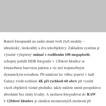
Baterii fotoaparátů na zadní straně tvoří čtyři moduly –
ultraširoký, širokoúhlý a dva teleobjektivy. Základem systému je
snímač s rozlišením 108 megapixelů
výrazně vylepšený
,
schopný pořídit HDR fotografie v 12bitové hloubce se
64násobnou barevnou paletou a víc než trojnásobným
dynamickým rozsahem. Při natáčení lze vůbec poprvé v řadě
4K při rychlosti 60 obr/s
Galaxy zvolit rozlišení
při využití
všech objektivů včetně předního, takže můžete měnit perspektivu
RAW
absolutně bez ztráty kvality. A možnost fotografovat do
v 12bitové hloubce
je zárukou neomezených možností při