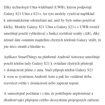
Díky technologii Ultra-wideband (UWB), kterou podporují
Galaxy S21 Ultra a S21+, lze tyto modely využívat například
k automatickému odemykání aut, aniž by bylo nutno používat
klíčky. Modely Galaxy S21 Ultra a Galaxy S21+ s UWB rovněž
umožňují použít vyhledávač s funkcí rozšířené reality (AR), díky
němuž dáte ostatním majitelům chytrých telefonů Galaxy vědět, že
jste něco ztratili a hledáte to.
Aplikace SmartThings na platformě Android Autozase umožňuje
použít telefon řady Galaxy S21 k ovládání chytrých přístrojů
v domácnosti přímo z auta. Stačí připojit telefon Galaxy S21
k vozu se systémem Android Auto a pak lze vzdáleně třeba
rozsvěcet světla v domácnosti nebo zapnout topení.
A samozřejmě počítáme i s tím, že potřebujete nepřerušené a
dlouhotrvající připojení celého ekosystému propojených zařízení.