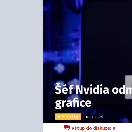
Šéf Nvidia odm
grafice
e-Sports
18. 3. 2026
Vstup do diskuze:
0