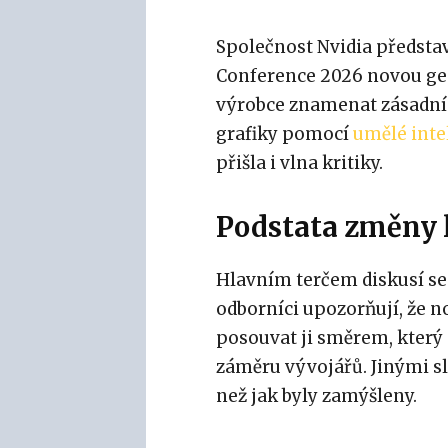
Společnost Nvidia předsta
Conference 2026 novou gen
výrobce znamenat zásadní 
grafiky pomocí
umělé inte
přišla i vlna kritiky.
Podstata změny 
Hlavním terčem diskusí se 
odborníci upozorňují, že n
posouvat ji směrem, kter
záměru vývojářů. Jinými sl
než jak byly zamýšleny.