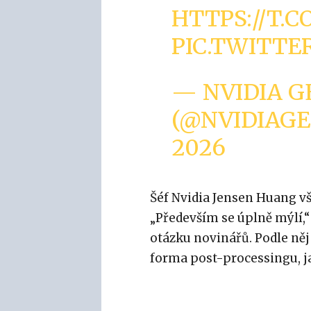
HTTPS://T.
PIC.TWITTE
— NVIDIA G
(@NVIDIAG
2026
Šéf Nvidia Jensen Huang v
„Především se úplně mýlí,
otázku novinářů. Podle něj 
forma post-processingu, j