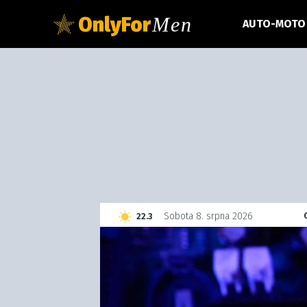
OnlyFor
Men
AUTO-MOTO
C
Sobota 8. srpna 2026
22.3
Czech