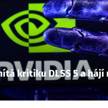
ítá kritiku DLSS 5 a hájí 