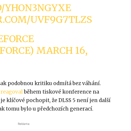
CO/YHON3NGYXE
R.COM/UVF9G7TLZS
EFORCE
EFORCE)
MARCH 16,
šak podobnou kritiku odmítá bez váhání.
“
reagoval
během tiskové konference na
je klíčové pochopit, že DLSS 5 není jen další
ak tomu bylo u předchozích generací.
Reklama