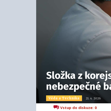
Složka z korej
nebezpečné b
Věda a Technika
21. 4. 2026
Vstup do diskuze:
0