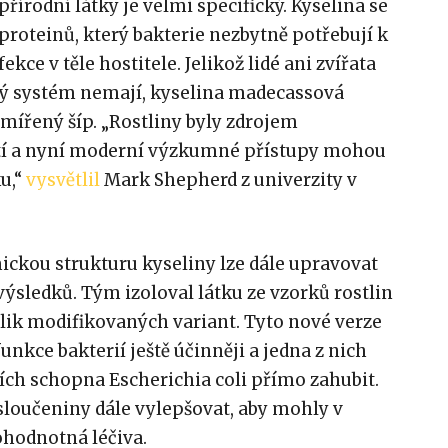
írodní látky je velmi specifický. Kyselina se
roteinů, který bakterie nezbytně potřebují k
kce v těle hostitele. Jelikož lidé ani zvířata
vý systém nemají, kyselina madecassová
mířený šíp. „Rostliny byly zdrojem
letí a nyní moderní výzkumné přístupy mohou
u,“
vysvětlil
Mark Shepherd z univerzity v
emickou strukturu kyseliny lze dále upravovat
výsledků. Tým izoloval látku ze vzorků rostlin
lik modifikovaných variant. Tyto nové verze
unkce bakterií ještě účinněji a jedna z nich
ích schopna Escherichia coli přímo zahubit.
 sloučeniny dále vylepšovat, aby mohly v
ohodnotná léčiva.