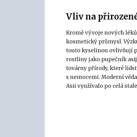
Vliv na přirozen
Kromě vývoje nových léků
kosmetický průmysl. Výzku
touto kyselinou ovlivňují 
rostliny jako pupečník asi
továrny přírody, které lids
s nemocemi. Moderní věda ta
Asii využívalo po celá stale