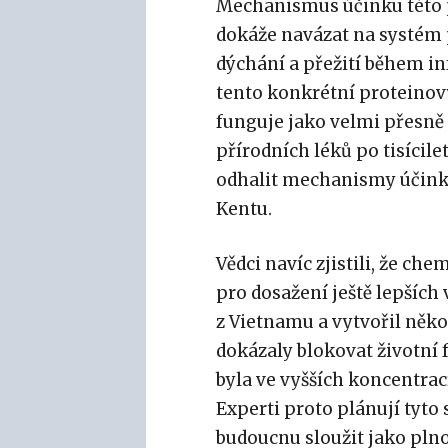
Mechanismus účinku této př
dokáže navázat na systém p
dýchání a přežití během infe
tento konkrétní proteino
funguje jako velmi přesně 
přírodních léků po tisíci
odhalit mechanismy účink
Kentu.
Vědci navíc zjistili, že ch
pro dosažení ještě lepších 
z Vietnamu a vytvořil něko
dokázaly blokovat životní f
byla ve vyšších koncentrac
Experti proto plánují tyto
budoucnu sloužit jako pln