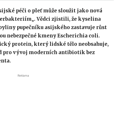
ijské péči o pleť může sloužit jako nová
erbakteriím
„
. Vědci zjistili, že kyselina
yliny pupečníku asijského zastavuje růst
sou nebezpečné kmeny Escherichia coli.
ický protein, který lidské tělo neobsahuje,
ad pro vývoj moderních antibiotik bez
enta.
Reklama