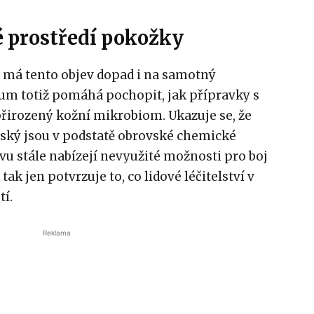
é prostředí pokožky
 má tento objev dopad i na samotný
m totiž pomáhá pochopit, jak přípravky s
přirozený kožní mikrobiom. Ukazuje se, že
jský jsou v podstatě obrovské chemické
tvu stále nabízejí nevyužité možnosti pro boj
k jen potvrzuje to, co lidové léčitelství v
tí.
Reklama