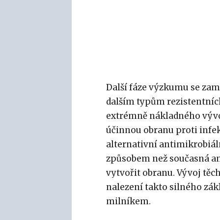
Další fáze výzkumu se zamě
dalším typům rezistentních
extrémně nákladného vývoj
účinnou obranu proti infek
alternativní antimikrobiál
způsobem než současná anti
vytvořit obranu. Vývoj těch
nalezení takto silného zá
milníkem.