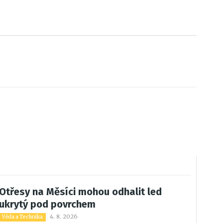
Otřesy na Měsíci mohou odhalit led
ukrytý pod povrchem
4. 8. 2026
Věda a Technika