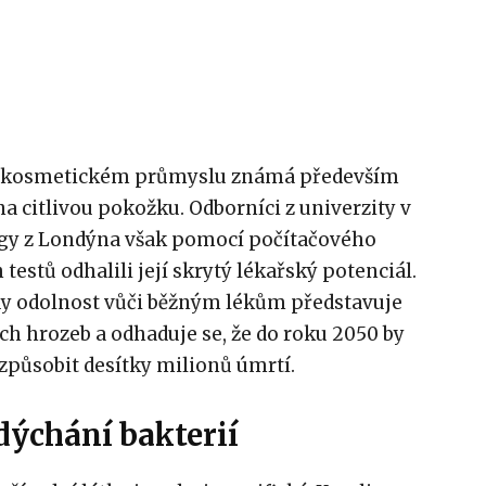
 v kosmetickém průmyslu známá především
na citlivou pokožku. Odborníci z univerzity v
egy z Londýna však pomocí počítačového
testů odhalili její skrytý lékařský potenciál.
kdy odolnost vůči běžným lékům představuje
ích hrozeb a odhaduje se, že do roku 2050 by
způsobit desítky milionů úmrtí.
dýchání bakterií