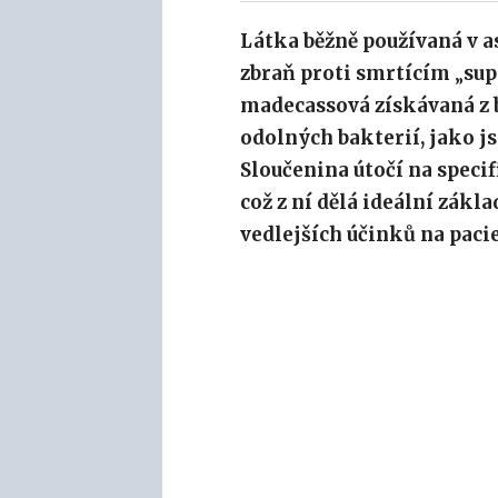
Látka běžně používaná v as
zbraň proti smrtícím
„
sup
madecassová získávaná z b
odolných bakterií, jako j
Sloučenina útočí na specif
což z ní dělá ideální zákl
vedlejších účinků na paci