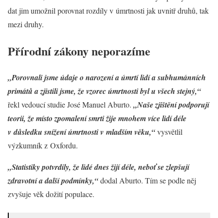
dat jim umožnil porovnat rozdíly v úmrtnosti jak uvnitř druhů, tak
mezi druhy.
Přírodní zákony neporazíme
„Porovnali jsme údaje o narození a úmrtí lidí a subhumánních
primátů a zjistili jsme, že vzorec úmrtnosti byl u všech stejný,“
řekl vedoucí studie José Manuel Aburto.
„Naše zjištění podporují
teorii, že místo zpomalení smrti žije mnohem více lidí déle
v důsledku snížení úmrtnosti v mladším věku,“
vysvětlil
výzkumník z Oxfordu.
„Statistiky potvrdily, že lidé dnes žijí déle, neboť se zlepšují
zdravotní a další podmínky,“
dodal Aburto. Tím se podle něj
zvyšuje věk dožití populace.