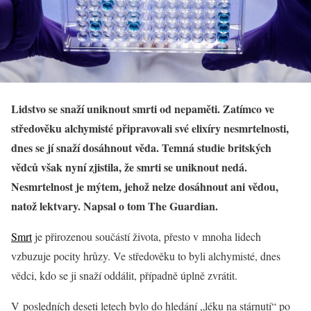
Lidstvo se snaží uniknout smrti od nepaměti. Zatímco ve
středověku alchymisté připravovali své elixíry nesmrtelnosti,
dnes se jí snaží dosáhnout věda. Temná studie britských
vědců však nyní zjistila, že smrti se uniknout nedá.
Nesmrtelnost je mýtem, jehož nelze dosáhnout ani vědou,
natož lektvary. Napsal o tom The Guardian.
Smrt
je přirozenou součástí života, přesto v mnoha lidech
vzbuzuje pocity hrůzy. Ve středověku to byli alchymisté, dnes
vědci, kdo se ji snaží oddálit, případně úplně zvrátit.
V posledních deseti letech bylo do hledání „léku na stárnutí“ po