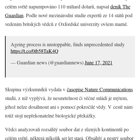
celém světě napumpováno 110 miliard dolarů, napsal
deník The
Guardian
. Podle nové mezinárodní studie expertů ze 14 států pod
vedením britských vědců z Oxfordské univerzity ovšem marně.
Ageing process is unstoppable, finds unprecedented study
https://t.co/0tb58TaK4Q
— Guardian news (@guardiannews)
June 17, 2021
Skupina výzkumníků vydala v
časopise Nature Communications
studii, z níž vyplývá, že nesmrtelnost či věčné mládí je mýtem,
jehož nelze dosáhnout ani s pomocí pokročilé vědy. V cestě nám
totiž stojí nepřekonatelné biologické překážky.
Vědci analyzovali rozsáhlý soubor dat z různých kontinentů po
celém světě, některá několik set let stará. Obsáhlý a pestrý soubor