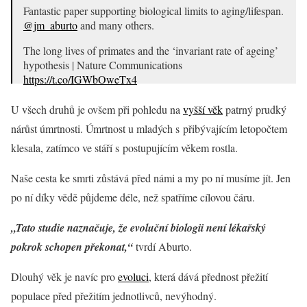
Fantastic paper supporting biological limits to aging/lifespan.
@jm_aburto
⁩ and many others.
The long lives of primates and the ‘invariant rate of ageing’
hypothesis | Nature Communications
https://t.co/IGWbOweTx4
— Sam Clark (@sinafala)
June 17, 2021
U všech druhů je ovšem při pohledu na
vyšší věk
patrný prudký
nárůst úmrtnosti. Úmrtnost u mladých s přibývajícím letopočtem
klesala, zatímco ve stáří s postupujícím věkem rostla.
Naše cesta ke smrti zůstává před námi a my po ní musíme jít. Jen
po ní díky vědě půjdeme déle, než spatříme cílovou čáru.
„Tato studie naznačuje, že evoluční biologii není lékařský
pokrok schopen překonat,“
tvrdí Aburto.
Dlouhý věk je navíc pro
evoluci
, která dává přednost přežití
populace před přežitím jednotlivců, nevýhodný.