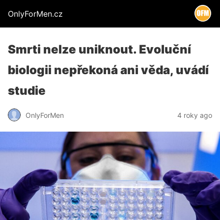
OnlyForMen.cz
Smrti nelze uniknout. Evoluční
biologii nepřekoná ani věda, uvádí
studie
OnlyForMen
4 roky ago