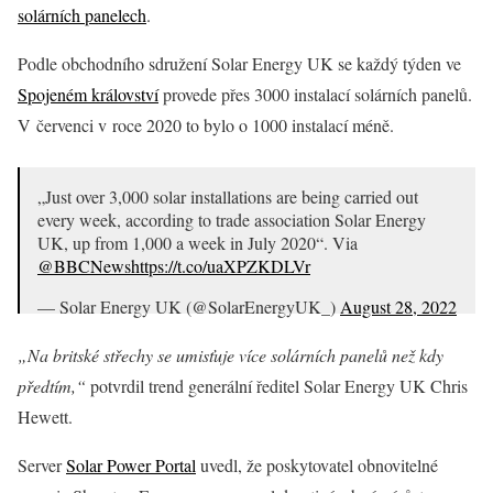
solárních panelech
.
Podle obchodního sdružení Solar Energy UK se každý týden ve
Spojeném království
provede přes 3000 instalací solárních panelů.
V červenci v roce 2020 to bylo o 1000 instalací méně.
„Just over 3,000 solar installations are being carried out
every week, according to trade association Solar Energy
UK, up from 1,000 a week in July 2020“. Via
@BBCNews
https://t.co/uaXPZKDLVr
— Solar Energy UK (@SolarEnergyUK_)
August 28, 2022
„Na britské střechy se umisťuje více solárních panelů než kdy
předtím,“
potvrdil trend generální ředitel Solar Energy UK Chris
Hewett.
Server
Solar Power Portal
uvedl, že poskytovatel obnovitelné