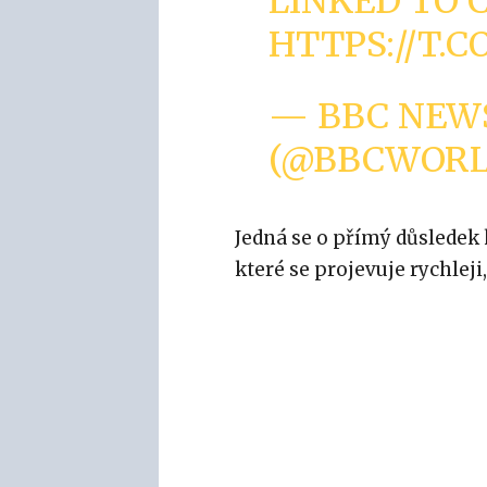
LINKED TO 
HTTPS://T.C
— BBC NEW
(@BBCWOR
Jedná se o přímý důsledek 
které se projevuje rychlej