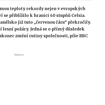
mou teploty rekordy nejen v evropských
í se přiblížilo k hranici 40 stupňů Celsia.
anělsko již tuto „červenou čáru“ překročily.
í lesní požáry. Jedná se o přímý důsledek
akonec změní rutiny společnosti, píše BBC
Reklama