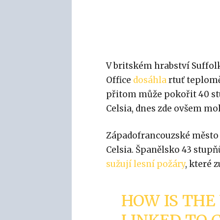
V britském hrabství Suffo
Office
dosáhla
rtuť teplomě
přitom může pokořit 40 st
Celsia, dnes zde ovšem moh
Západofrancouzské město 
Celsia. Španělsko 43 stupňů
sužují
lesní požáry
, které 
HOW IS THE