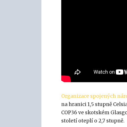
Organizace spojených nár
na hranici 1,5 stupně Cels
COP36 ve skotském Glasgow
století oteplí o 2,7 stupně.