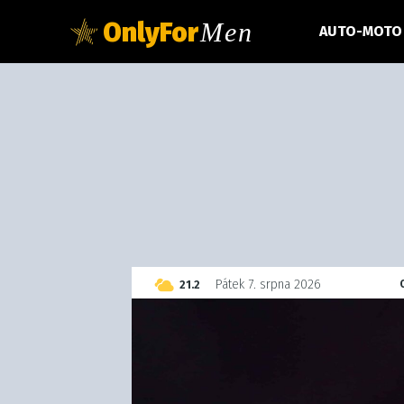
OnlyFor
Men
AUTO-MOTO
C
Pátek 7. srpna 2026
21.2
Czech