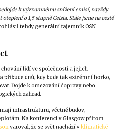
í nedojde k významnému snížení emisí, navždy
teplení o 1,5 stupně Celsia. Stále jsme na cestě
ohlásil tehdy generální tajemník OSN
ct
chování lidí ve společnosti a jejich
a přibude dnů, kdy bude tak extrémní horko,
ovat. Dojde k omezování dopravy nebo
logických zahrad.
ají infrastrukturu, včetně budov,
plotám. Na konferenci v Glasgow přitom
nson
varoval, že se svět nachází v
klimatické