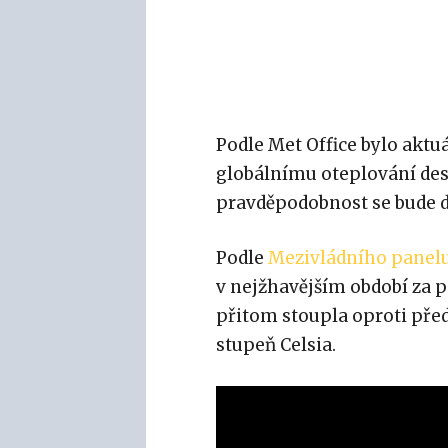
Podle Met Office bylo aktu
globálnímu oteplování des
pravděpodobnost se bude d
Podle
Mezivládního panelu
v nejžhavějším období za p
přitom stoupla oproti před
stupeň Celsia.