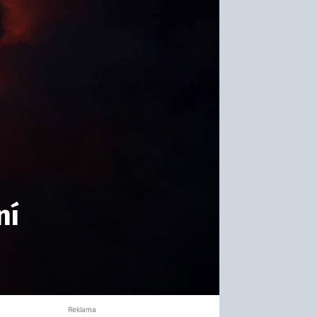
ní
Reklama