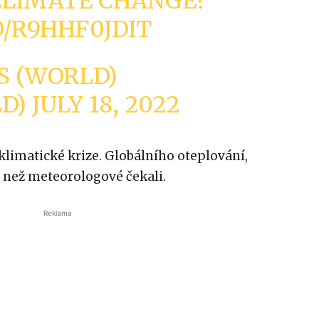
CLIMATE CHANGE?
O/R9HHF0JDIT
S (WORLD)
LD)
JULY 18, 2022
klimatické krize. Globálního oteplování,
i, než meteorologové čekali.
Reklama