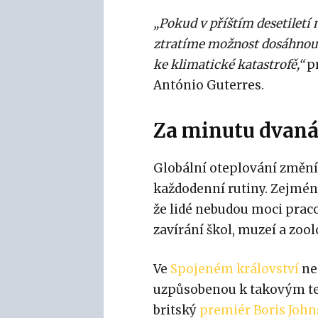
„Pokud v příštím desetilet
ztratíme možnost dosáhnout o
ke klimatické katastrofě,“
pr
António Guterres.
Za minutu dvaná
Globální oteplování změní 
každodenní rutiny. Zejmén
že lidé nebudou moci prac
zavírání škol, muzeí a zoo
Ve
Spojeném království
nem
uzpůsobenou k takovým te
britský
premiér Boris Joh