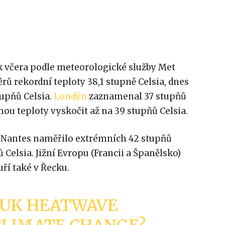
lk včera podle meteorologické služby Met
rů rekordní teploty 38,1 stupně Celsia, dnes
upňů Celsia.
Londýn
zaznamenal 37 stupňů
ou teploty vyskočit až na 39 stupňů Celsia.
Nantes naměřilo extrémních 42 stupňů
 Celsia. Jižní Evropu (Francii a Španělsko)
zuří také v Řecku.
 UK HEATWAVE