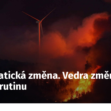
matická změna. Vedra změ
rutinu