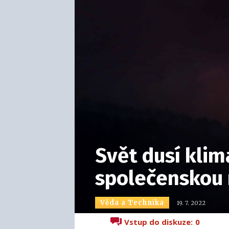
Svět dusí kli
společenskou 
Věda a Technika
19. 7. 2022
Vstup do diskuze:
0