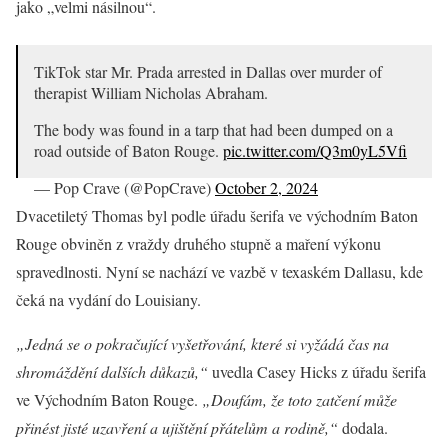
jako „velmi násilnou“.
TikTok star Mr. Prada arrested in Dallas over murder of
therapist William Nicholas Abraham.
The body was found in a tarp that had been dumped on a
road outside of Baton Rouge.
pic.twitter.com/Q3m0yL5Vfi
— Pop Crave (@PopCrave)
October 2, 2024
Dvacetiletý Thomas byl podle úřadu šerifa ve východním Baton
Rouge obviněn z vraždy druhého stupně a maření výkonu
spravedlnosti. Nyní se nachází ve vazbě v texaském Dallasu, kde
čeká na vydání do Louisiany.
„Jedná se o pokračující vyšetřování, které si vyžádá čas na
shromáždění dalších důkazů,“
uvedla Casey Hicks z úřadu šerifa
ve Východním Baton Rouge.
„Doufám, že toto zatčení může
přinést jisté uzavření a ujištění přátelům a rodině,“
dodala.