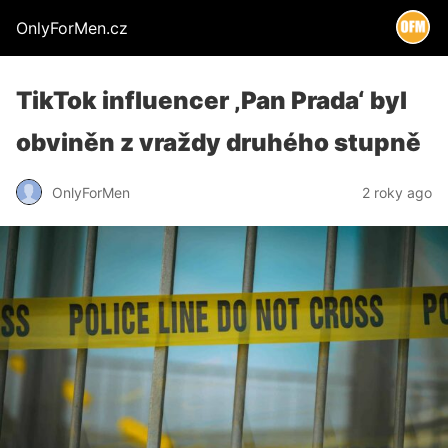
OnlyForMen.cz
TikTok influencer ‚Pan Prada‘ byl
obviněn z vraždy druhého stupně
OnlyForMen
2 roky ago