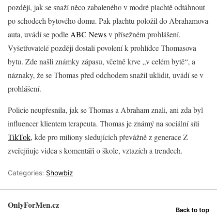
později, jak se snaží něco zabaleného v modré plachtě odtáhnout
po schodech bytového domu. Pak plachtu položil do Abrahamova
auta, uvádí se podle
ABC News
v přísežném prohlášení.
Vyšetřovatelé později dostali povolení k prohlídce Thomasova
bytu. Zde našli známky zápasu, včetně krve „v celém bytě“, a
náznaky, že se Thomas před odchodem snažil uklidit, uvádí se v
prohlášení.
Policie neupřesnila, jak se Thomas a Abraham znali, ani zda byl
influencer klientem terapeuta. Thomas je známý na sociální síti
TikTok
, kde pro miliony sledujících převážně z generace Z
zveřejňuje videa s komentáři o škole, vztazích a trendech.
Categories:
Showbiz
OnlyForMen.cz
Back to top