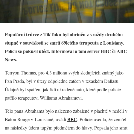
Populární tvůrce z TikToku byl obviněn z vraždy druhého
stupně v souvislosti se smrtí 69letého terapeuta z Louisiany.
Policii se pokusil utéct. Informoval o tom server BBC či ABC
News.
Terryon Thomas, pro 4,3 milionu svých sledujících známý jako
Pan Prada, byl v úterý odpoledne zatčen v texaském Dallasu.
Údajně byl spatřen, jak řídí ukradené auto, které podle policie
patřilo terapeutovi Williamu Abrahamovi.
Tělo pana Abrahama bylo nalezeno zabalené v plachtě v neděli v
Baton Rouge v Louisianě, uvádí
BBC
. Policie uvedla, že zemřel
na následky úderu tupým předmětem do hlavy. Popsala jeho smrt