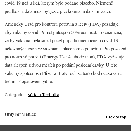
covid-19 než u lidí, kterým bylo podáno placebo. Nicméně
předběžná data musí být ještě přezkoumána dalšími vědci.
Americký Úřad pro kontrolu potravin a léčiv (FDA) požaduje,
aby vakcíny covid-19 měly alespoň 50% účinnost. To znamená,
že by vakcína měla snížit počet případů onemocnění covid-19 u
očkovaných osob ve srovnání s placebem o polovinu. Pro povolení
pro nouzové použití (Emergy Use Authorization), FDA vyžaduje
data alespoň z dvou měsíců po podání poslední dávky. U této
vakcíny společností Pfizer a BioNTech se tento bod očekává ve
třetím listopadovém týdnu.
Categories:
Věda a Technika
OnlyForMen.cz
Back to top