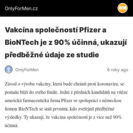
OnlyForMen.cz
Vakcína společností Pfizer a
BioNTech je z 90% účinná, ukazují
předběžné údaje ze studie
OnlyForMen
6 roky ago
Závod o výrobu vakcíny, která bude chránit proti koronaviru, se
pomalu blíží do svého finále. Jedni z předních kandidátů na vítěze
americká farmaceutická firma Pfizer ve spolupráci s německou
firmou BioNTech se stali prvními, kdo zveřejnil předběžné
výsledky. Ty ukazují, že vakcína společností je z více než 90%
účinná.