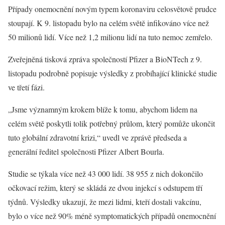
Případy onemocnění novým typem koronaviru celosvětově prudce
stoupají. K 9. listopadu bylo na celém světě infikováno více než
50 milionů lidí. Více než 1,2 milionu lidí na tuto nemoc zemřelo.
Zveřejněná tisková zpráva společností Pfizer a BioNTech z 9.
listopadu podrobně popisuje výsledky z probíhající klinické studie
ve třetí fázi.
„Jsme významným krokem blíže k tomu, abychom lidem na
celém světě poskytli tolik potřebný průlom, který pomůže ukončit
tuto globální zdravotní krizi,“ uvedl ve zprávě předseda a
generální ředitel společnosti Pfizer Albert Bourla.
Studie se týkala více než 43 000 lidí. 38 955 z nich dokončilo
očkovací režim, který se skládá ze dvou injekcí s odstupem tří
týdnů. Výsledky ukazují, že mezi lidmi, kteří dostali vakcínu,
bylo o více než 90% méně symptomatických případů onemocnění