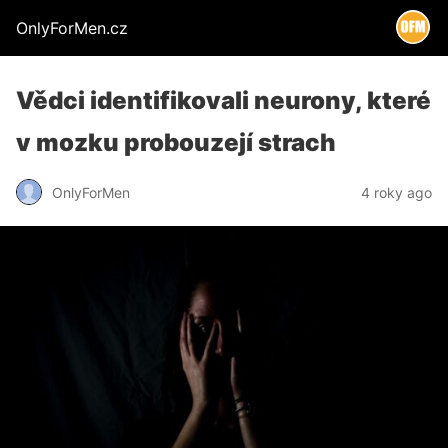
OnlyForMen.cz
Vědci identifikovali neurony, které
v mozku probouzejí strach
OnlyForMen
4 roky ago