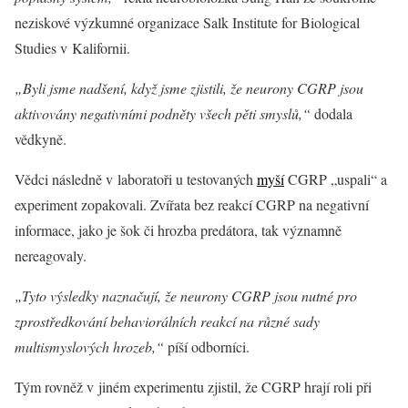
neziskové výzkumné organizace Salk Institute for Biological
Studies v Kalifornii.
„Byli jsme nadšení, když jsme zjistili, že neurony CGRP jsou
aktivovány negativními podněty všech pěti smyslů,“
dodala
vědkyně.
Vědci následně v laboratoři u testovaných
my
š
í
CGRP „uspali“ a
experiment zopakovali. Zvířata bez reakcí CGRP na negativní
informace, jako je šok či hrozba predátora, tak významně
nereagovaly.
„Tyto výsledky naznačují, že neurony CGRP jsou nutné pro
zprostředkování behaviorálních reakcí na různé sady
multismyslových hrozeb,“
píší odborníci.
Tým rovněž v jiném experimentu zjistil, že CGRP hrají roli při