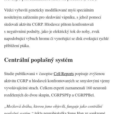
Vědci vybavili geneticky modifikované myši speciálním
nositelným zařízením pro sledování vápníku, s jehož pomocí
sledovali aktivitu CGRP. Hlodavce přitom konfrontovali
s negativními podněty, jako je elektrický šok do nohy, zvuk
napodobující výbuch hromu či vynořující se disk evokující rychlé
přiblížení ptáka.
Centrální poplašný systém
Studie publikovaná v časopise
Cell Reports
popisuje zvýšenou
aktivitu CGRP u hlodavců konfrontovaných se smyslovými vjemy
vyvolávajícími strach. Celkem experti zaznamenali 160 neuronů
rozdělených do dvou skupin, CGRPSPFp a CGRPPBel.
„Mozková dráha, kterou jsme objevili, funguje jako centrální
poplašný systém,“
řekla neurobioložka Sung Han ze soukromé