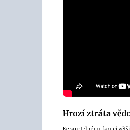
Hrozí ztráta věd
Ke smrtelnému konci větši