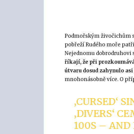
Podmořským živočichům se 
pobřeží Rudého moře patř
Nejednomu dobrodruhovi s
říkají, že při prozkoumá
útvaru dosud zahynulo asi 
mnohonásobně více. O pří
‚CURSED‘ S
‚DIVERS‘ C
100S – AND 