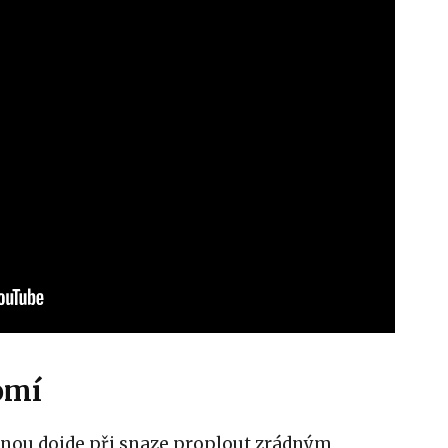
omí
nou dojde při snaze proplout zrádným