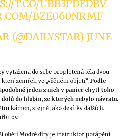
S://T.CO/UBB3PDEDBV
ER.COM/BZE060NRMF
AR (@DAILYSTAR)
JUNE
íry vytažena do sebe propletená těla dvou
kteří zemřeli ve „věčném objetí“.
Podle
ěpodobně jeden z nich v panice chytl toho
 dolů do hlubin, ze kterých nebylo návratu.
ní kámen, stejně jako desítky dalších.
řbitov.
 obětí Modré díry je instruktor potápění