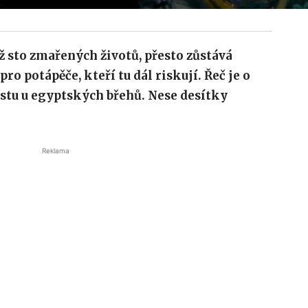
 sto zmařených životů, přesto zůstává
 potápěče, kteří tu dál riskují. Řeč je o
stu u egyptských břehů. Nese desítky
Reklama