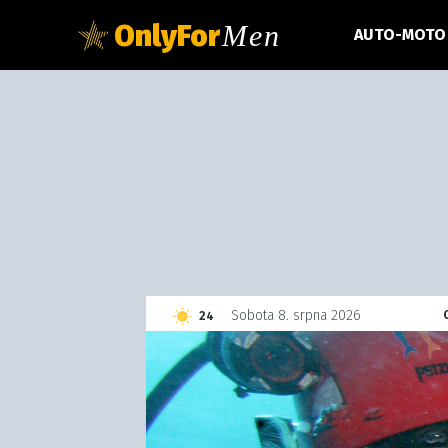
OnlyFor
Men
AUTO-MOTO
C
Sobota 8. srpna 2026
24
Czech