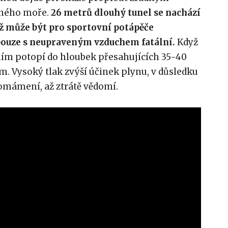
lného moře.
26 metrů dlouhý tunel se nachází
ž může být pro sportovní potápěče
pouze s neupraveným vzduchem fatální.
Když
ím potopí do hloubek přesahujících 35-40
m. Vysoký tlak zvýší účinek plynu, v důsledku
omámení, až ztrátě vědomí.