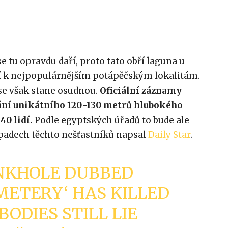
tu opravdu daří, proto tato obří laguna u
í k nejpopulárnějším potápěčským lokalitám.
e však stane osudnou.
Oficiální záznamy
vání unikátního 120-130 metrů hlubokého
40 lidí.
Podle egyptských úřadů to bude ale
padech těchto nešťastníků napsal
Daily Star
.
INKHOLE DUBBED
EMETERY‘ HAS KILLED
BODIES STILL LIE