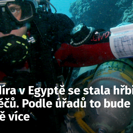
íra v Egyptě se stala hř
ěčů. Podle úřadů to bude
 více