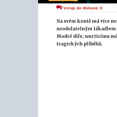
Vstup do diskuze:
0
Na svém kontě má více než
neodolatelným lákadlem pro
Modré díře, smrtícímu mí
tragických příběhů.