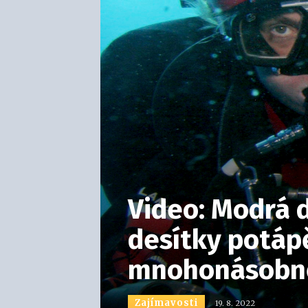
Video: Modrá d
desítky potáp
mnohonásobně
Zajímavosti
19. 8. 2022