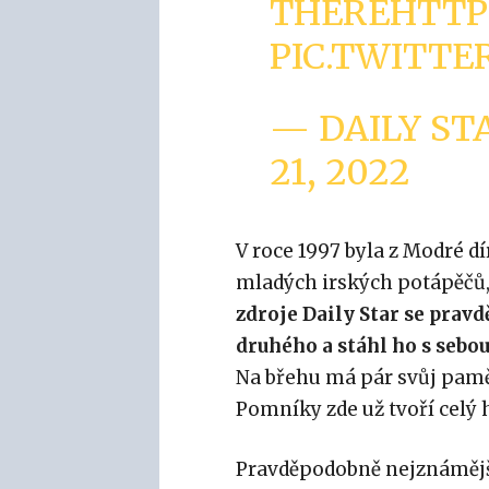
THERE
HTTP
PIC.TWITT
— DAILY ST
21, 2022
V roce 1997 byla z Modré d
mladých irských potápěčů, 
zdroje Daily Star se pravd
druhého a stáhl ho s sebou
Na břehu má pár svůj pamět
Pomníky zde už tvoří celý h
Pravděpodobně nejznámější