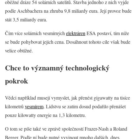
oběžné dráze 54 solárních satelitů. Stavba jednoho z nich vyjde
podle Aschbachera na zhruba 9,8 miliardy eura. Její provoz bude
stát 3,5 miliardy eura.
Čím více solárních vesmírných
elektráren
ESA postaví, tím níže
se bude pohybovat jejich cena. Dosáhnout tohoto cíle však bude
velice obtížné.
Chce to významný technologický
pokrok
Vědci například musejí vymyslet, jak přenést gigawatty na tisíce
kilometrů
vesmírem
. Lidstvu se zatím dosud podařilo přenášet
pouze kilowatty energie na 1,3 kilometru.
O tom se píše také ve zprávě společností Frazer-Nash a Roland
Berger. Podle ní bude nutné vyvinout mnoho dalších, dnes