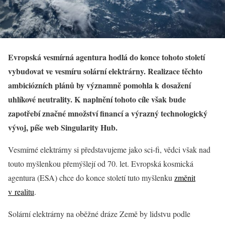
Evropská vesmírná agentura hodlá do konce tohoto století
vybudovat ve vesmíru solární elektrárny. Realizace těchto
ambiciózních plánů by významně pomohla k dosažení
uhlíkové neutrality. K naplnění tohoto cíle však bude
zapotřebí značné množství financí a výrazný technologický
vývoj, píše web Singularity Hub.
Vesmírné elektrárny si představujeme jako sci-fi, vědci však nad
touto myšlenkou přemýšlejí od 70. let. Evropská kosmická
agentura (ESA) chce do konce století tuto myšlenku
změnit
v realitu
.
Solární elektrárny na oběžné dráze Země by lidstvu podle