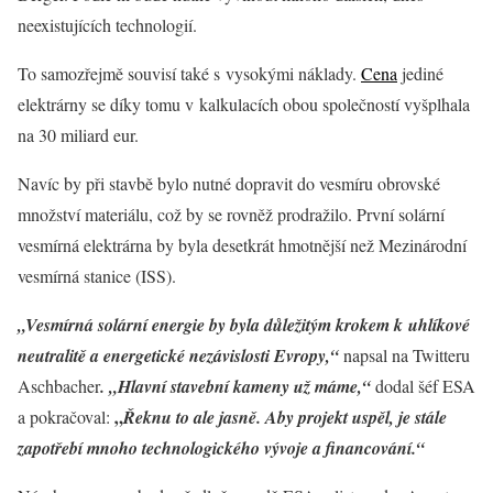
neexistujících technologií.
To samozřejmě souvisí také s vysokými náklady.
Cena
jediné
elektrárny se díky tomu v kalkulacích obou společností vyšplhala
na 30 miliard eur.
Navíc by při stavbě bylo nutné dopravit do vesmíru obrovské
množství materiálu, což by se rovněž prodražilo. První solární
vesmírná elektrárna by byla desetkrát hmotnější než Mezinárodní
vesmírná stanice (ISS).
„Vesmírná solární energie by byla důležitým krokem k uhlíkové
neutralitě a energetické nezávislosti Evropy,“
napsal na Twitteru
Aschbacher
. „Hlavní stavební kameny už máme,“
dodal šéf ESA
„
a pokračoval:
Řeknu to ale jasně. Aby projekt uspěl, je stále
zapotřebí mnoho technologického vývoje a financování.“