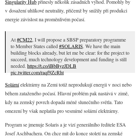
Singularity Hub
přinesly několik zásadních výhod. Pomohly by
v dosažení uhlíkové neutrality, přičemž by snížily při produkci
energie závislost na proměnlivém počasí.
At
#CM22
, I will propose a SBSP preparatory programme
to Member States called
#SOLARIS
. We have the main
building blocks already, but let me be clear: for the project to
succeed, much technology development and funding is still
needed.
https://t.co/iBbByzJDLB
pic.twitter.com/raqf9ZcRht
— Josef Aschbacher (@AschbacherJosef)
August 16, 2022
Solární
elektrárny na Zemi totiž neprodukují energii v noci nebo
během zataženého počasí. Hlavní problém pak nastává v zimě,
kdy na zemský povrch dopadá méně slunečního světla. Tato
omezení by však neplatila pro vesmírné solární elektrárny.
Program se jmenuje Solaris a je vizí generálního ředitele ESA
Josef Aschbachera. On chce mít do konce století na zemské