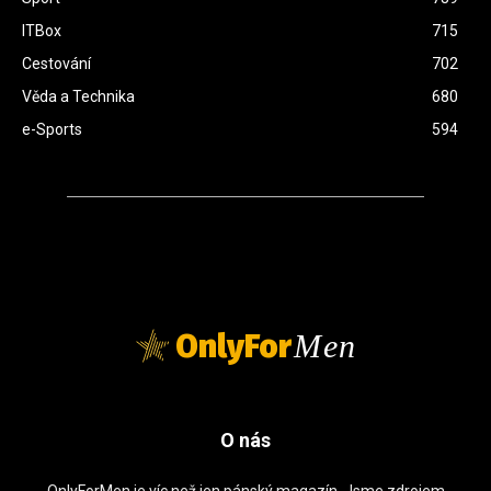
ITBox
715
Cestování
702
Věda a Technika
680
e-Sports
594
OnlyFor
Men
O nás
OnlyForMen je víc než jen pánský magazín. Jsme zdrojem