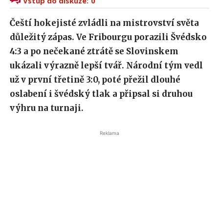
Vstup do diskuze:
0
Čeští hokejisté zvládli na mistrovství světa
důležitý zápas. Ve Fribourgu porazili Švédsko
4:3 a po nečekané ztrátě se Slovinskem
ukázali výrazně lepší tvář. Národní tým vedl
už v první třetině 3:0, poté přežil dlouhé
oslabení i švédský tlak a připsal si druhou
výhru na turnaji.
Reklama