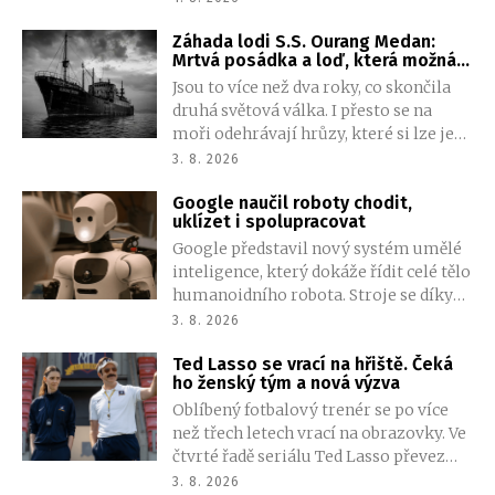
vůz s označením EX50, který nabídne
Záhada lodi S.S. Ourang Medan:
více prostoru, modernější techniku i
Mrtvá posádka a loď, která možná
nižší cenu. Na trh má dorazit v roce
nikdy neexistovala
Jsou to více než dva roky, co skončila
2027.
druhá světová válka. I přesto se na
moři odehrávají hrůzy, které si lze jen
stěží představit. Plavidlo ve
3. 8. 2026
Filipínském moři zachytí volání o
Google naučil roboty chodit,
pomoc neznámé lodi. Když záchrana
uklízet i spolupracovat
dorazila na místo, stala se svědkem
Google představil nový systém umělé
něčeho otřesného. Tak otřesného, že
inteligence, který dokáže řídit celé tělo
mnozí pochybují, že k tomu vůbec
humanoidního robota. Stroje se díky
došlo.
němu mohou pohybovat po místnosti,
3. 8. 2026
manipulovat s předměty a
Ted Lasso se vrací na hřiště. Čeká
spolupracovat při plnění složitějších
ho ženský tým a nová výzva
úkolů.
Oblíbený fotbalový trenér se po více
než třech letech vrací na obrazovky. Ve
čtvrté řadě seriálu Ted Lasso převezme
ženský tým z druhé ligy a znovu se
3. 8. 2026