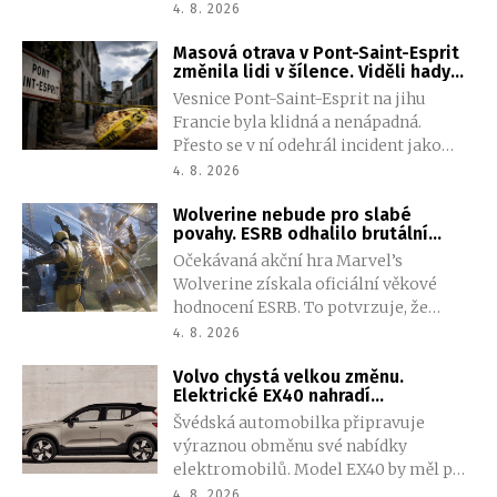
pomocí seismických vln, které se ve
4. 8. 2026
zmrzlé půdě šíří jinak než v suchém
Masová otrava v Pont-Saint-Esprit
materiálu. Metoda by mohla pomoci
změnila lidi v šílence. Viděli hady
při přípravě budoucích pilotovaných
vylézající z břicha
Vesnice Pont-Saint-Esprit na jihu
misí.
Francie byla klidná a nenápadná.
Přesto se v ní odehrál incident jako
vystřižený z hororového filmu. Stovky
4. 8. 2026
obyvatel postihly silné halucinace. Pět
Wolverine nebude pro slabé
lidí zemřelo a desítky jich utrpěly
povahy. ESRB odhalilo brutální
vážná zranění. Mnoho lidí skončilo ve
násilí i nečekanou nahotu
Očekávaná akční hra Marvel’s
svěrací kazajce. Takzvaný „incident
Wolverine získala oficiální věkové
s prokletým chlebem“ nikdy nebyl
hodnocení ESRB. To potvrzuje, že
spolehlivě vysvětlen.
studio Insomniac Games vsadilo na
4. 8. 2026
výrazně temnější pojetí slavného
Volvo chystá velkou změnu.
mutanta. Hráče čeká brutální násilí,
Elektrické EX40 nahradí
krev, vulgarismy i několik scén s
prostornější a dostupnější SUV
Švédská automobilka připravuje
částečnou nahotou.
výraznou obměnu své nabídky
elektromobilů. Model EX40 by měl po
skončení výroby nahradit zcela nový
4. 8. 2026