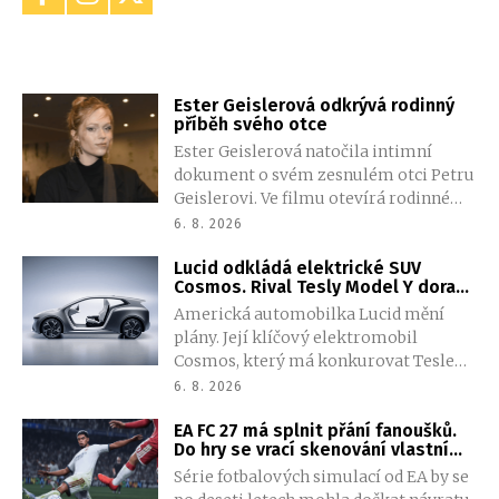
Ester Geislerová odkrývá rodinný
příběh svého otce
Ester Geislerová natočila intimní
dokument o svém zesnulém otci Petru
Geislerovi. Ve filmu otevírá rodinné
archivy a společně se sestrou Aňou
6. 8. 2026
skládá portrét talentovaného muže,
Lucid odkládá elektrické SUV
který měl v sobě vřelost i temnější
Cosmos. Rival Tesly Model Y dorazí
stránku.
později, automobilka nechce
Americká automobilka Lucid mění
opakovat staré chyby
plány. Její klíčový elektromobil
Cosmos, který má konkurovat Tesle
Model Y, se opozdí zhruba o dva roky.
6. 8. 2026
Nové vedení tvrdí, že tentokrát dá
EA FC 27 má splnit přání fanoušků.
přednost kvalitě před rychlým
Do hry se vrací skenování vlastní
uvedením na trh.
tváře
Série fotbalových simulací od EA by se