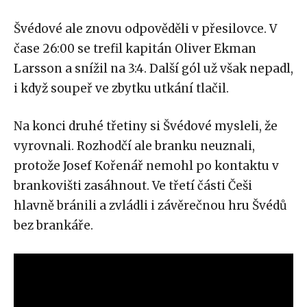
Švédové ale znovu odpověděli v přesilovce. V
čase 26:00 se trefil kapitán Oliver Ekman
Larsson a snížil na 3:4. Další gól už však nepadl,
i když soupeř ve zbytku utkání tlačil.
Na konci druhé třetiny si Švédové mysleli, že
vyrovnali. Rozhodčí ale branku neuznali,
protože Josef Kořenář nemohl po kontaktu v
brankovišti zasáhnout. Ve třetí části Češi
hlavně bránili a zvládli i závěrečnou hru Švédů
bez brankáře.