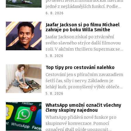
po deseti letech mohla dočkat návratu
jedné z nejžádanějších funkcí. Podle
nejnovějšího úniku nabídne EA FC 27
6. 8. 2026
možnost naskenovat vlastní tvář a
Jaafar Jackson si po filmu Michael
přenést ji přímo do hry.
zahraje po boku Willa Smithe
Jaafar Jackson získal po ztvárnění
svého slavného strýce další filmovou
roli. V akčním thrilleru Supermax se
objeví společně s Willem Smithem a
5. 8. 2026
AnnaSophií Robb. Podrobnosti o jeho
Top tipy pro cestování nalehko
postavě zatím tvůrci tají.
Cestování jen s příručním zavazadlem
šetří čas, síly i nervy. Základem je
lehký kufr, promyšlený výběr oblečení
a omezení věcí, které balíme jen pro
5. 8. 2026
případ nouze. Méně zavazadel
WhatsApp umožní označit všechny
znamená větší volnost při přesunech a
členy skupiny najednou
méně starostí na letištích, ve vlacích i v
WhatsApp přidává nové funkce pro
ulicích měst. Jak si zabalit úsporně?
skupinové konverzace. Pomocí
označení @all půjde upozornit