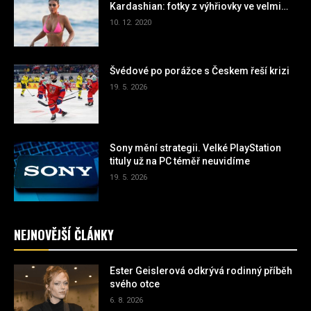
Kardashian: fotky z výhřiovky ve velmi
miniaturních plavkách
10. 12. 2020
Švédové po porážce s Českem řeší krizi
19. 5. 2026
Sony mění strategii. Velké PlayStation
tituly už na PC téměř neuvidíme
19. 5. 2026
NEJNOVĚJŠÍ ČLÁNKY
Ester Geislerová odkrývá rodinný příběh
svého otce
6. 8. 2026