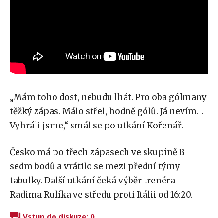
„Mám toho dost, nebudu lhát. Pro oba gólmany
těžký zápas. Málo střel, hodně gólů. Já nevím…
Vyhráli jsme,“ smál se po utkání Kořenář.
Česko má po třech zápasech ve skupině B
sedm bodů a vrátilo se mezi přední týmy
tabulky. Další utkání čeká výběr trenéra
Radima Rulíka ve středu proti Itálii od 16:20.
Vstup do diskuze:
0