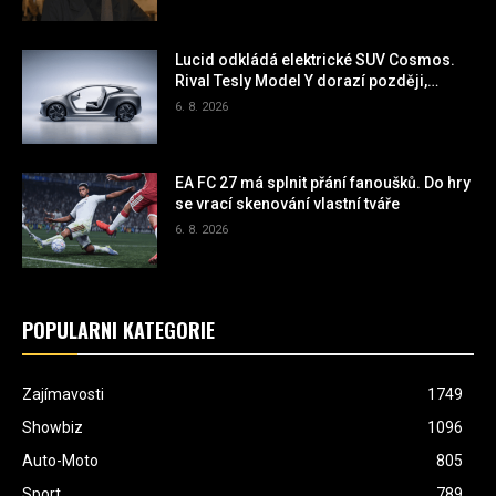
Lucid odkládá elektrické SUV Cosmos.
Rival Tesly Model Y dorazí později,
automobilka nechce opakovat staré
6. 8. 2026
chyby
EA FC 27 má splnit přání fanoušků. Do hry
se vrací skenování vlastní tváře
6. 8. 2026
POPULÁRNÍ KATEGORIE
Zajímavosti
1749
Showbiz
1096
Auto-Moto
805
Sport
789