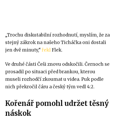
„Trochu diskutabilní rozhodnutí, myslím, že za
stejný zákrok na našeho Ticháčka oni dostali
jen dvě minuty,“
řekl
Flek.
Ve druhé části Češi znovu odskočili. Černoch se
prosadil po situaci před brankou, kterou
museli rozhodčí zkoumat u videa. Puk podle
nich překročil čáru a český tým vedl 4:2.
Kořenář pomohl udržet těsný
náskok