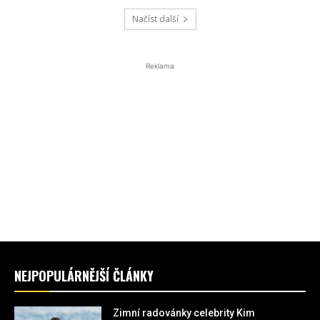
setká s řadou známých postav.
Načíst další
Reklama
NEJPOPULÁRNĚJŠÍ ČLÁNKY
Zimní radovánky celebrity Kim