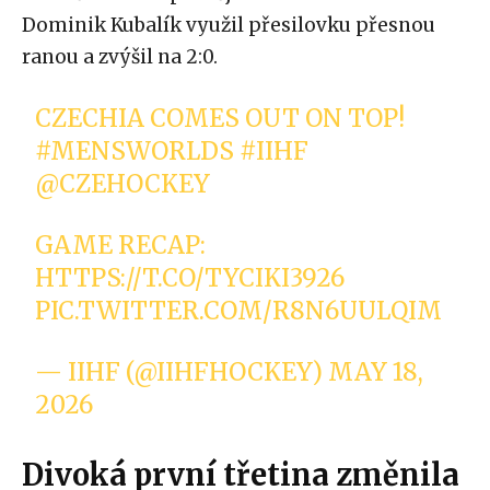
Dominik Kubalík využil přesilovku přesnou
ranou a zvýšil na 2:0.
CZECHIA COMES OUT ON TOP!
#MENSWORLDS
#IIHF
@CZEHOCKEY
GAME RECAP:
HTTPS://T.CO/TYCIKI3926
PIC.TWITTER.COM/R8N6UULQIM
— IIHF (@IIHFHOCKEY)
MAY 18,
2026
Divoká první třetina změnila