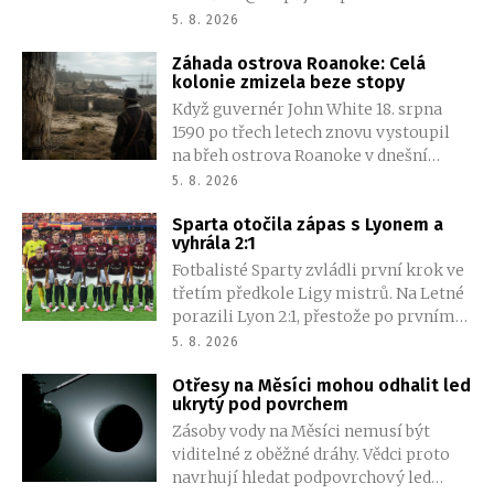
všechny členy najednou, změn se
5. 8. 2026
dočkají také ankety a vytváření dalších
Záhada ostrova Roanoke: Celá
skupin.
kolonie zmizela beze stopy
Když guvernér John White 18. srpna
1590 po třech letech znovu vystoupil
na břeh ostrova Roanoke v dnešní
Severní Karolíně, čekalo ho mrazivé
5. 8. 2026
ticho. Osada, kterou opustil kvůli cestě
Sparta otočila zápas s Lyonem a
do Anglie pro zásoby, stále stála.
vyhrála 2:1
Palisáda byla neporušená, domy
Fotbalisté Sparty zvládli první krok ve
nezmizely a nikde nebyly patrné
třetím předkole Ligy mistrů. Na Letné
známky násilí. Jen 117 mužů, žen a dětí,
porazili Lyon 2:1, přestože po prvním
které zde zanechal, bylo beze stopy
poločase prohrávali vlastním gólem
pryč.
5. 8. 2026
Martina Suchomela. Obrat zařídili
Otřesy na Měsíci mohou odhalit led
Matěj Ryneš a John Mercado.
ukrytý pod povrchem
Zásoby vody na Měsíci nemusí být
viditelné z oběžné dráhy. Vědci proto
navrhují hledat podpovrchový led