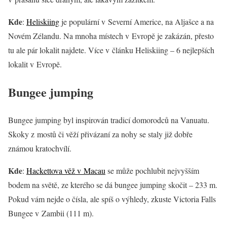
Kde
:
Heliskiing
je populární v Severní Americe, na Aljašce a na
Novém Zélandu. Na mnoha místech v Evropě je zakázán, přesto
tu ale pár lokalit najdete. Více v článku Heliskiing – 6 nejlepších
lokalit v Evropě.
Bungee jumping
Bungee jumping byl inspirován tradicí domorodců na Vanuatu.
Skoky z mostů či věží přivázaní za nohy se staly již dobře
známou kratochvílí.
Kde
:
Hackettova věž v Macau
se může pochlubit nejvyšším
bodem na světě, ze kterého se dá bungee jumping skočit – 233 m.
Pokud vám nejde o čísla, ale spíš o výhledy, zkuste Victoria Falls
Bungee v Zambii (111 m).