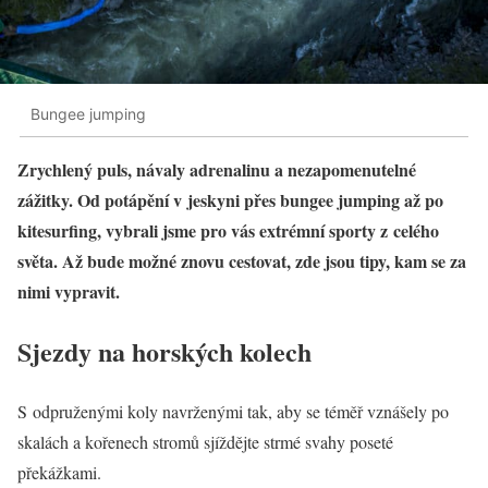
Bungee jumping
Zrychlený puls, návaly adrenalinu a nezapomenutelné
zážitky. Od potápění v jeskyni přes bungee jumping až po
kitesurfing, vybrali jsme pro vás extrémní sporty z celého
světa. Až bude možné znovu cestovat, zde jsou tipy, kam se za
nimi vypravit.
Sjezdy na horských kolech
S odpruženými koly navrženými tak, aby se téměř vznášely po
skalách a kořenech stromů sjíždějte strmé svahy poseté
překážkami.