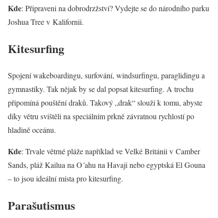
Kde
: Připraveni na dobrodrzžství? Vydejte se do národního parku
Joshua Tree v Kalifornii.
Kitesurfing
Spojení wakeboardingu, surfování, windsurfingu, paraglidingu a
gymnastiky. Tak nějak by se dal popsat kitesurfing. A trochu
připomíná pouštění draků. Takový „drak“ slouží k tomu, abyste
díky větru svištěli na speciálním prkně závratnou rychlostí po
hladině oceánu.
Kde
: Trvale větrné pláže například ve Velké Británii v Camber
Sands, pláž Kailua na O´ahu na Havaji nebo egyptská El Gouna
– to jsou ideální místa pro kitesurfing.
Parašutismus