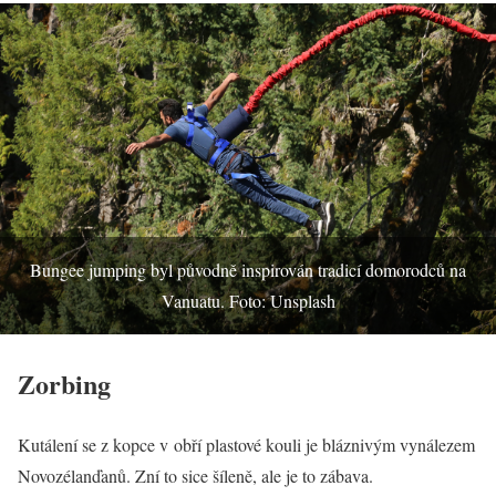
Bungee jumping byl původně inspirován tradicí domorodců na
Vanuatu. Foto: Unsplash
Zorbing
Kutálení se z kopce v obří plastové kouli je bláznivým vynálezem
Novozélanďanů. Zní to sice šíleně, ale je to zábava.