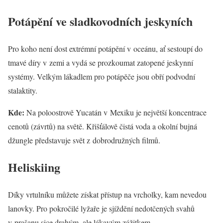
Potápění ve sladkovodních jeskyních
Pro koho není dost extrémní potápění v oceánu, ať sestoupí do
tmavé díry v zemi a vydá se prozkoumat zatopené jeskynní
systémy. Velkým lákadlem pro potápěče jsou obří podvodní
stalaktity.
Kde:
Na poloostrově Yucatán v Mexiku je největší koncentrace
cenotů (závrtů) na světě. Křišťálově čistá voda a okolní bujná
džungle představuje svět z dobrodružných filmů.
Heliskiing
Díky vrtulníku můžete získat přístup na vrcholky, kam nevedou
lanovky. Pro pokročilé lyžaře je sjíždění nedotčených svahů
v prašanu sice drahým, ale lákavým zážitkem.