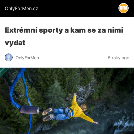
OnlyForMen.cz
Extrémní sporty a kam se za nimi
vydat
OnlyForMen
5 roky ago