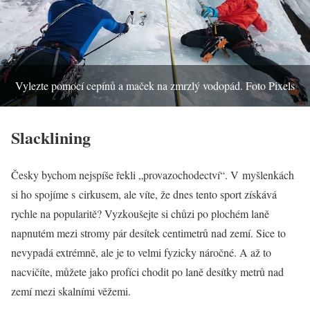
Vylezte pomocí cepínů a maček na zmrzlý vodopád. Foto Pixels
Slacklining
Česky bychom nejspíše řekli „provazochodectví“. V myšlenkách
si ho spojíme s cirkusem, ale víte, že dnes tento sport získává
rychle na popularitě? Vyzkoušejte si chůzi po plochém laně
napnutém mezi stromy pár desítek centimetrů nad zemí. Sice to
nevypadá extrémně, ale je to velmi fyzicky náročné. A až to
nacvičíte, můžete jako profíci chodit po laně desítky metrů nad
zemí mezi skalními věžemi.