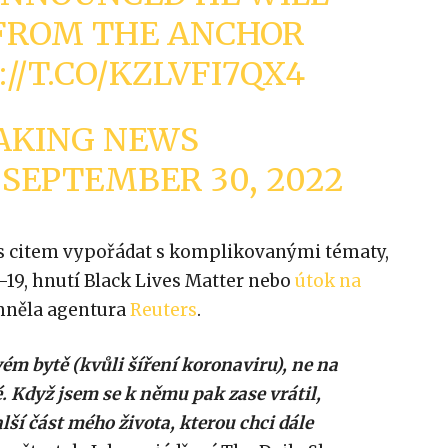
 FROM THE ANCHOR
//T.CO/KZLVFI7QX4
AKING NEWS
)
SEPTEMBER 30, 2022
s citem vypořádat s komplikovanými tématy,
-19, hnutí Black Lives Matter nebo
útok na
mněla agentura
Reuters
.
vém bytě (kvůli šíření koronaviru), ne na
. Když jsem se k němu pak zase vrátil,
alší část mého života, kterou chci dále