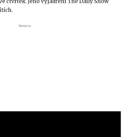
ve čtvrtek. Jeho vyjádření The Daily Show
ítích.
Reklama