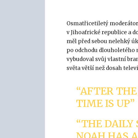
Osmatřicetiletý moderátor,
v Jihoafrické republice a d
měl před sebou nelehký úko
po odchodu dlouholetého m
vybudoval svůj vlastní bran
světa větší než dosah telev
“AFTER THE
TIME IS UP”
“THE DAILY
NOAH HAS 