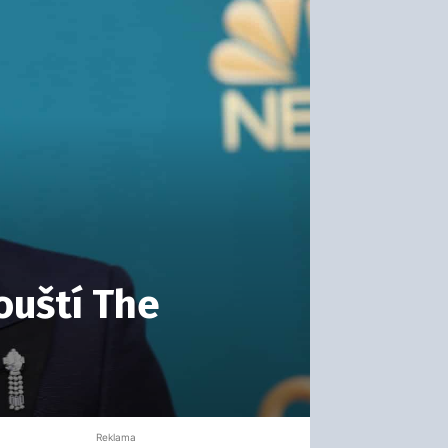
ouští The
Reklama