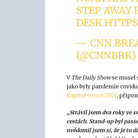
STEP AWAY
DESK.
HTTPS:
— CNN BRE
(@CNNBRK
V
The Daily Show
se musel 
jako byly pandemie covidu
Kapitol v roce 2021
, připo
„Strávil jsem dva roky ve s
cestách. Stand-up byl passé
uvědomil jsem si, že je tu d