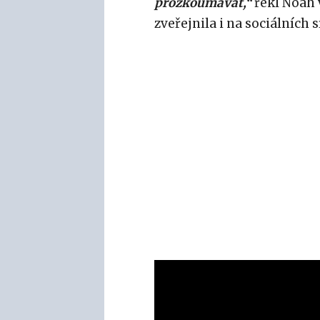
prozkoumávat,“
řekl Noah 
zveřejnila i na sociálních s