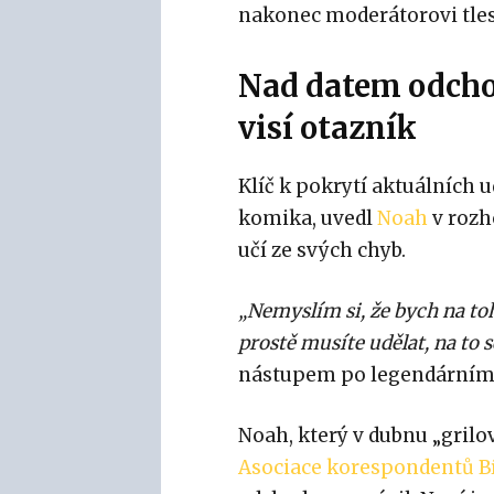
nakonec moderátorovi tles
Nad datem odch
visí otazník
Klíč k pokrytí aktuálních 
komika, uvedl
Noah
v rozh
učí ze svých chyb.
„Nemyslím si, že bych na toh
prostě musíte udělat, na to s
nástupem po legendárním 
Noah, který v dubnu „grilo
Asociace korespondentů B