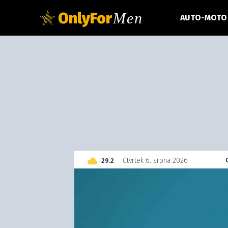
OnlyFor
Men
AUTO-MOTO
C
Čtvrtek 6. srpna 2026
29.2
Czech