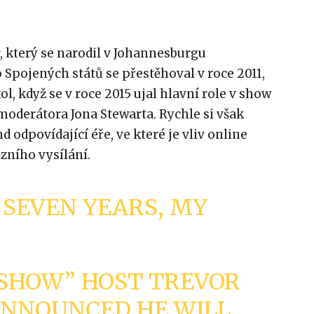
 který se narodil v Johannesburgu
o Spojených států se přestěhoval v roce 2011,
l, když se v roce 2015 ujal hlavní role v show
oderátora Jona Stewarta. Rychle si však
d odpovídající éře, ve které je vliv online
izního vysílání.
 SEVEN YEARS, MY
 SHOW” HOST TREVOR
ANNOUNCED HE WILL