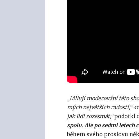
„Miluji moderování této show
mých největších radostí,“
ko
jak lidi rozesmát,“
podotkl 
spolu. Ale po sedmi letech cí
během svého proslovu něko