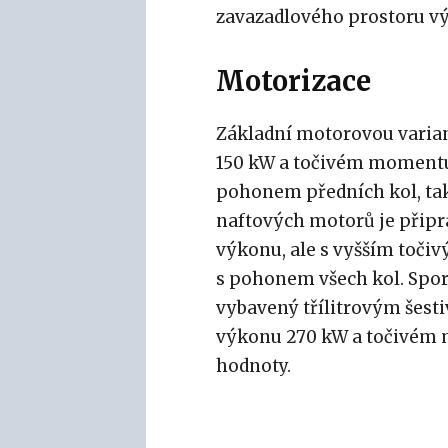
zavazadlového prostoru výra
Motorizace
Základní motorovou varian
150 kW a točivém momentu 
pohonem předních kol, tak
naftových motorů je připr
výkonu, ale s vyšším toč
s pohonem všech kol. Spor
vybavený třílitrovým šes
výkonu 270 kW a točivém 
hodnoty.