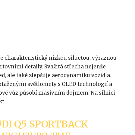
e charakteristický nízkou siluetou, výraznou
tovními detaily. Svažitá střecha nejenže
d, ale také zlepšuje aerodynamiku vozidla.
rotaženými světlomety s OLED technologií a
ově vůz působí masivním dojmem. Na silnici
kt.
DI Q5 SPORTBACK