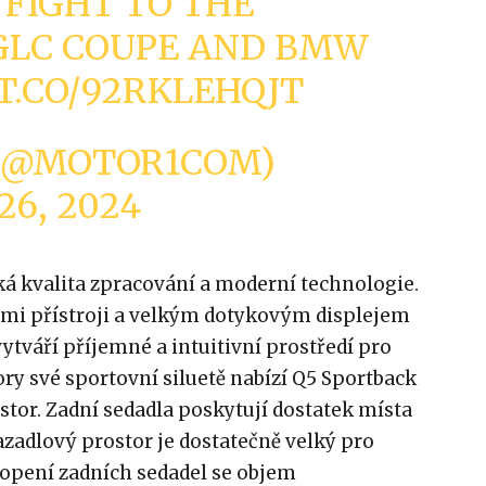
 FIGHT TO THE
GLC COUPE AND BMW
/T.CO/92RKLEHQJT
(@MOTOR1COM)
6, 2024
ká kvalita zpracování a moderní technologie.
ními přístroji a velkým dotykovým displejem
tváří příjemné a intuitivní prostředí pro
ory své sportovní siluetě nabízí Q5 Sportback
tor. Zadní sedadla poskytují dostatek místa
vazadlový prostor je dostatečně velký pro
lopení zadních sedadel se objem