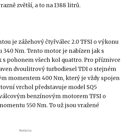
zně zvětší, a to na 1388 litrů.
tou je zážehový čtyřválec 2.0 TFSI o výkonu
340 Nm. Tento motor je nabízen jak s
 s pohonem všech kol quattro. Pro příznivce
aven dvoulitrový turbodiesel TDI o stejném
ivým momentem 400 Nm, který je vždy spojen
tovní vrchol představuje model SQ5
tiválcovým benzínovým motorem TFSI o
momentu 550 Nm. To už jsou vražené
Reklama