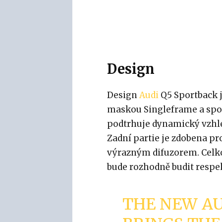
Design
Design
Audi
Q5 Sportback j
maskou Singleframe a spor
podtrhuje dynamický vzhle
Zadní partie je zdobena p
výrazným difuzorem. Celk
bude rozhodně budit respe
THE NEW AU