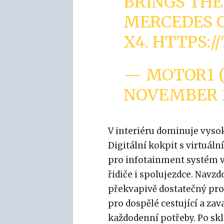
BRINGS THE
MERCEDES 
X4.
HTTPS:/
— MOTOR1 
NOVEMBER 2
V interiéru dominuje vyso
Digitální kokpit s virtuál
pro infotainment systém vy
řidiče i spolujezdce. Navzd
překvapivě dostatečný pros
pro dospělé cestující a za
každodenní potřeby. Po sk