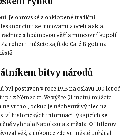
ipském rynku
t. Je obrovské a obklopené tradiční
lesknoucími se budovami z oceli a skla.
á radnice s hodinovou věží s mincovní kupolí,
í. Za rohem můžete zajít do Café Bigoti na
městě.
átníkem bitvy národů
 byl postaven v roce 1913 na oslavu 100 let od
tupu z Německa. Ve výšce 91 metrů můžete
 na vrchol, odkud je nádherný výhled na
ství historických informací týkajících se
onečně vyhnala Napoleona z města. O Hitlerovi
ěvoval věž, a dokonce zde ve městě pořádal