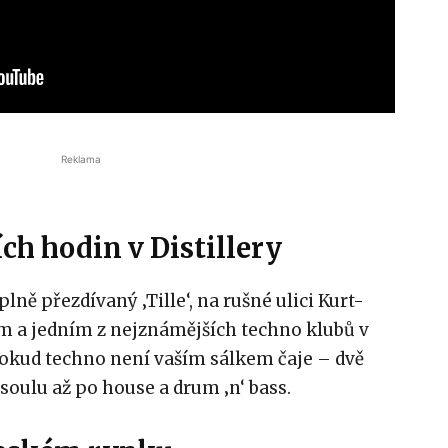
Reklama
ch hodin v Distillery
plně přezdívaný ‚Tille‘, na rušné ulici Kurt-
ším a jedním z nejznámějších techno klubů v
pokud techno není vaším sálkem čaje – dvě
 soulu až po house a drum ‚n‘ bass.