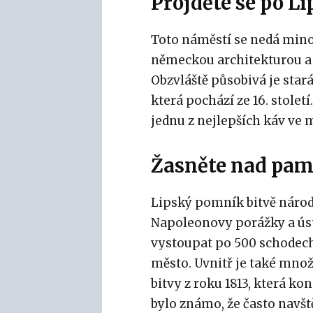
Projděte se po L
Toto náměstí se nedá minou
německou architekturou a 
Obzvláště působivá je star
která pochází ze 16. stolet
jednu z nejlepších káv ve 
Žasněte nad pam
Lipský pomník bitvě národů
Napoleonovy porážky a ús
vystoupat po 500 schodech
město. Uvnitř je také množ
bitvy z roku 1813, která k
bylo známo, že často navšt