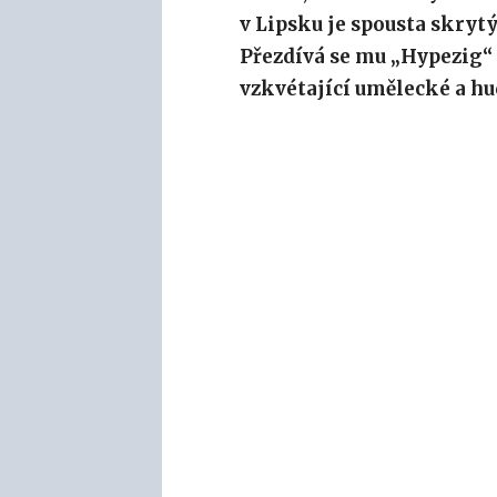
v Lipsku je spousta skry
Přezdívá se mu „Hypezig“
vzkvétající umělecké a hu