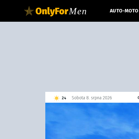
OnlyFor
Men
AUTO-MOTO
C
Sobota 8. srpna 2026
24
Czech