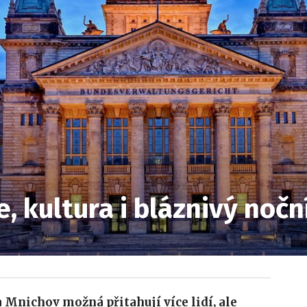
e, kultura i bláznivý nočn
 Mnichov možná přitahují více lidí, ale