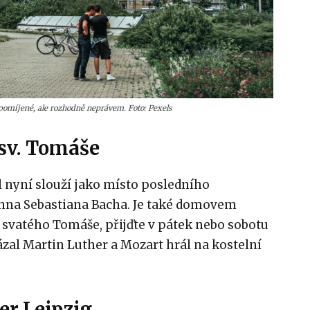
míjené, ale rozhodně neprávem. Foto: Pexels
 sv. Tomáše
el nyní slouží jako místo posledního
nna Sebastiana Bacha. Je také domovem
svatého Tomáše, přijďte v pátek nebo sobotu
ázal Martin Luther a Mozart hrál na kostelní
er Leipzig