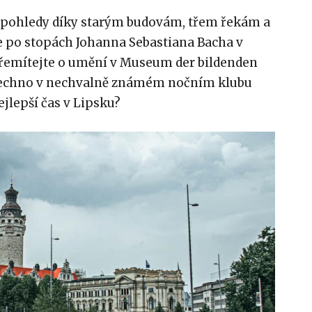
a pohledy díky starým budovám, třem řekám a
 po stopách Johanna Sebastiana Bacha v
řemítejte o umění v Museum der bildenden
a techno v nechvalně známém nočním klubu
nejlepší čas v Lipsku?