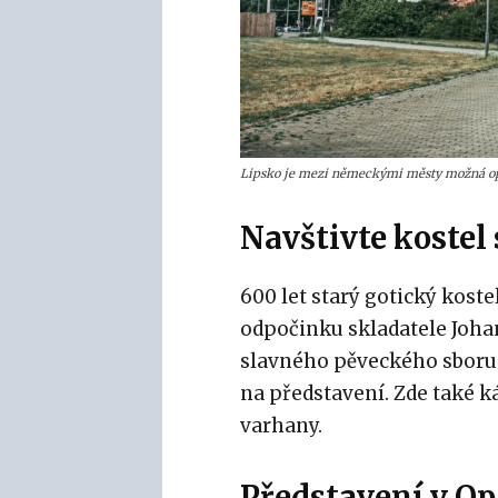
Lipsko je mezi německými městy možná opo
Navštivte kostel
600 let starý gotický kost
odpočinku skladatele Joha
slavného pěveckého sboru 
na představení. Zde také k
varhany.
Představení v Op