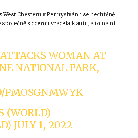
z West Chesteru v Pennyslvánii se nechtěně
se společně s dcerou vracela k autu, a to na ni
N ATTACKS WOMAN AT
NE NATIONAL PARK,
.CO/PMOSGNMWYK
S (WORLD)
LD)
JULY 1, 2022