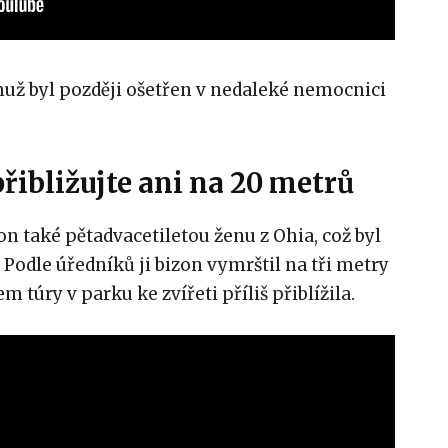
muž byl později ošetřen v nedaleké nemocnici
řibližujte ani na 20 metrů
 také pětadvacetiletou ženu z Ohia, což byl
 Podle úředníků ji bizon vymrštil na tři metry
 túry v parku ke zvířeti příliš přiblížila.