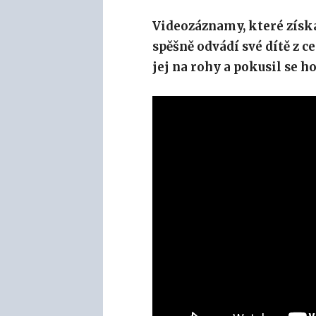
Videozáznamy, které získa
spěšně odvádí své dítě z c
jej na rohy a pokusil se h