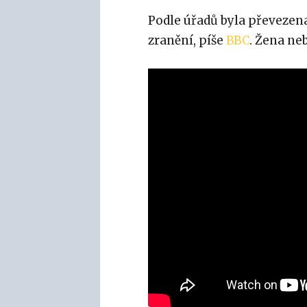
Podle úřadů byla převezena
zranění, píše
BBC
. Žena ne