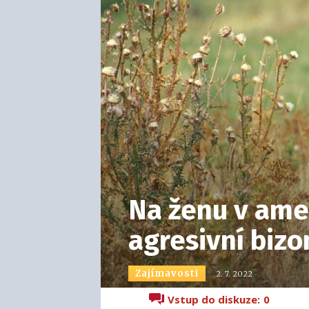
Na ženu v ame
agresivní bizon
Zajímavosti
2. 7. 2022
Vstup do diskuze:
0