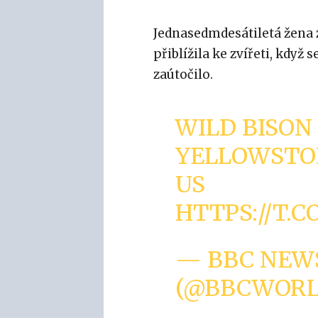
Jednasedmdesátiletá žena 
přiblížila ke zvířeti, když 
zaútočilo.
WILD BISO
YELLOWSTO
US
HTTPS://T
— BBC NEW
(@BBCWOR