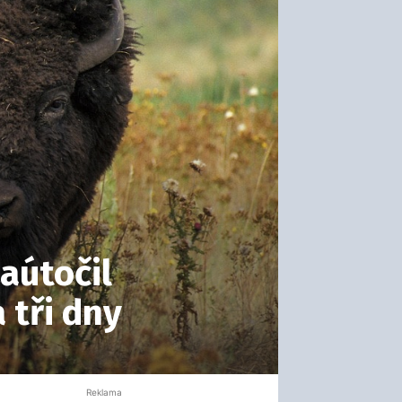
aútočil
 tři dny
Reklama