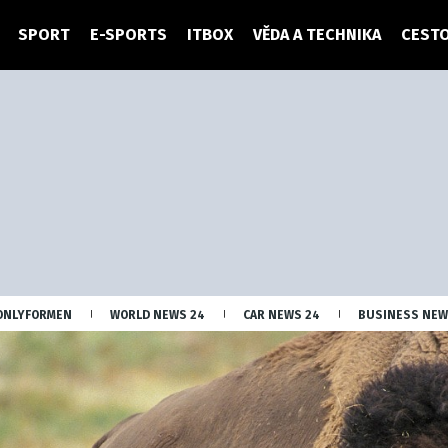
SPORT
E-SPORTS
ITBOX
VĚDA A TECHNIKA
CESTO
ONLYFORMEN
WORLD NEWS 24
CAR NEWS 24
BUSINESS NEW