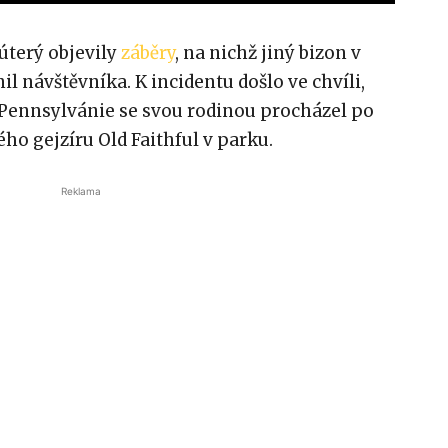
 úterý objevily
záběry
, na nichž jiný bizon v
il návštěvníka. K incidentu došlo ve chvíli,
 Pennsylvánie se svou rodinou procházel po
o gejzíru Old Faithful v parku.
Reklama