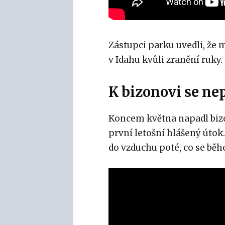
Zástupci parku uvedli, že 
v Idahu kvůli zranění ruky.
K bizonovi se nep
Koncem května napadl bizon
první letošní hlášený útok.
do vzduchu poté, co se během