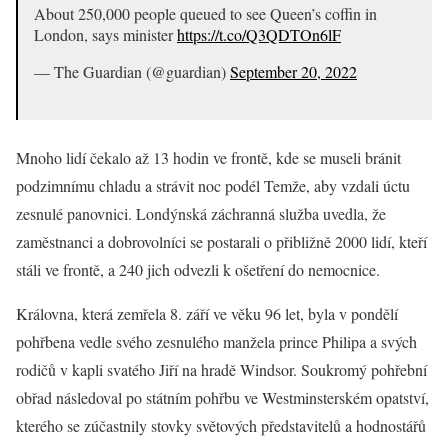
About 250,000 people queued to see Queen’s coffin in
London, says minister
https://t.co/Q3QDTOn6lF
— The Guardian (@guardian)
September 20, 2022
Mnoho lidí čekalo až 13 hodin ve frontě, kde se museli bránit
podzimnímu chladu a strávit noc podél Temže, aby vzdali úctu
zesnulé panovnici. Londýnská záchranná služba uvedla, že
zaměstnanci a dobrovolníci se postarali o přibližně 2000 lidí, kteří
stáli ve frontě, a 240 jich odvezli k ošetření do nemocnice.
Královna, která zemřela 8. září ve věku 96 let, byla v pondělí
pohřbena vedle svého zesnulého manžela prince Philipa a svých
rodičů v kapli svatého Jiří na hradě Windsor. Soukromý pohřební
obřad následoval po státním pohřbu ve Westminsterském opatství,
kterého se zúčastnily stovky světových představitelů a hodnostářů