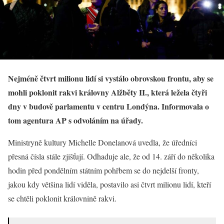
Nejméně čtvrt milionu lidí si vystálo obrovskou frontu, aby se
mohli poklonit rakvi královny Alžběty II., která ležela čtyři
dny v budově parlamentu v centru Londýna. Informovala o
tom agentura AP s odvoláním na úřady.
Ministryně kultury Michelle Donelanová uvedla, že úředníci
přesná čísla stále zjišťují. Odhaduje ale, že od 14. září do několika
hodin před pondělním státním pohřbem se do nejdelší fronty,
jakou kdy většina lidí viděla, postavilo asi čtvrt milionu lidí, kteří
se chtěli poklonit královnině rakvi.