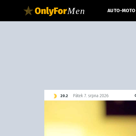
OnlyFor
Men
AUTO-MOTO
C
Pátek 7. srpna 2026
20.2
Czech