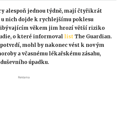
ry alespoň jednou týdně, mají čtyřikrát
 u nich dojde k rychlejšímu poklesu
řibývajícím věkem jim hrozí větší riziko
udie, o které informoval
list
The Guardian.
potvrdí, mohl by nakonec vést k novým
horoby a včasnému lékařskému zásahu,
 duševního úpadku.
Reklama