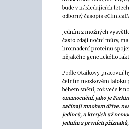
bude v následujících letec
odborný časopis eClinical
Jedním z možných vysvětlen
často zdají noční můry, ma
hromadění proteinu spojen
nějakého genetického fakto
Podle Otaikovy pracovní h
čelním mozkovém laloku př
během snění, což vede k 
onemocnění, jako je Parki
začínají mnohem dříve, ne
jedinců, u kterých už nemo
jedním z prvních příznaků,