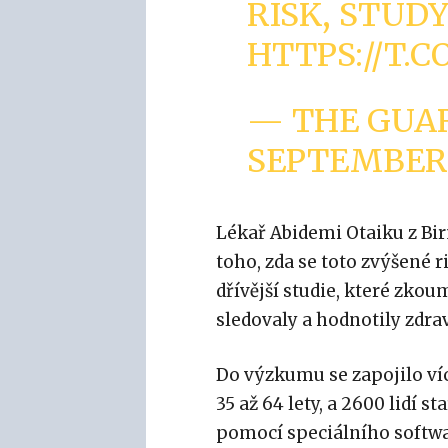
RISK, STUD
HTTPS://T.
— THE GUA
SEPTEMBER 
Lékař Abidemi Otaiku z B
toho, zda se toto zvýšené ri
dřívější studie, které zkoum
sledovaly a hodnotily zdrav
Do výzkumu se zapojilo ví
35 až 64 lety, a 2600 lidí s
pomocí speciálního softwa