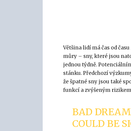
Většina lidí má čas od času
můry – sny, které jsou nat
jednou týdně. Potenciálním
stánku. Předchozí výzkumy
že špatné sny jsou také s
funkcí a zvýšeným rizikem
BAD DREAMS
COULD BE S