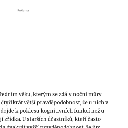
Reklama
 středním věku, kterým se zdály noční můry
 čtyřikrát větší pravděpodobnost, že u nich v
h dojde k poklesu kognitivních funkcí než u
í zřídka. U starších účastníků, kteří často
yla dvakrát vyšší pravděpodobnost, že jim