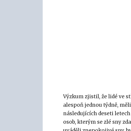
Výzkum zjistil, že lidé ve
alespoň jednou týdně, měli
následujících deseti letec
osob, kterým se zlé sny zdaj
uváděli znepokojivé sny, b