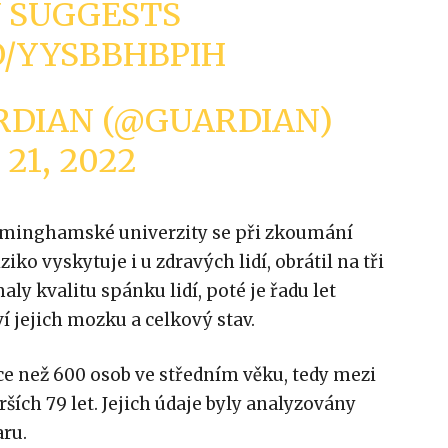
Y SUGGESTS
CO/YYSBBHBPIH
RDIAN (@GUARDIAN)
21, 2022
irminghamské univerzity se při zkoumání
ziko vyskytuje i u zdravých lidí, obrátil na tři
aly kvalitu spánku lidí, poté je řadu let
í jejich mozku a celkový stav.
ce než 600 osob ve středním věku, tedy mezi
tarších 79 let. Jejich údaje byly analyzovány
ru.