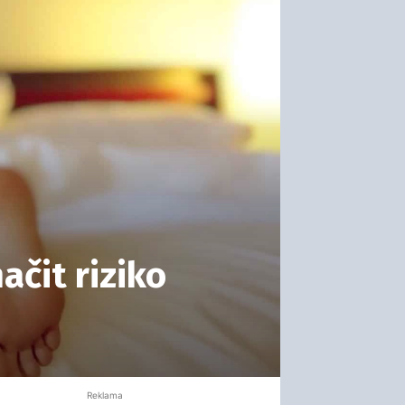
čit riziko
Reklama