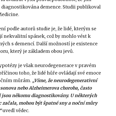
h diagnostikována demence. Studii publikoval
Medicine.
í podle autorů studie je, že lidé, kterým se
jí nekvalitní spánek, což by mohlo vést k
ých s demencí. Další možností je existence
ru, který je základem obou jevů.
ypotézy je však neurodegenerace v pravém
íčinou toho, že lidé hůře ovládají své emoce
nočním můrám.
„Víme, že neurodegenerativní
nsonova nebo Alzheimerova choroba, často
ž jsou někomu diagnostikovány. U některých
c začala, mohou být špatné sny a noční můry
“
uvedl vědec.