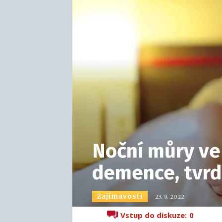
Noční můry ve
demence, tvrd
Zajímavosti
23. 9. 2022
Vstup do diskuze:
0