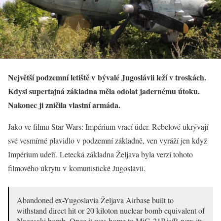
Největší podzemní letiště v bývalé Jugoslávii leží v troskách.
Kdysi supertajná základna měla odolat jadernému útoku.
Nakonec ji zničila vlastní armáda.
Jako ve filmu Star Wars: Impérium vrací úder. Rebelové ukrývají
své vesmírné plavidlo v podzemní základně, ven vyráží jen když
Impérium udeří. Letecká základna Željava byla verzí tohoto
filmového úkrytu v komunistické Jugoslávii.
Abandoned ex-Yugoslavia Željava Airbase built to
withstand direct hit or 20 kiloton nuclear bomb equivalent of
Nagasaki bomb. Once it was home to MiG-21Bis/R now its