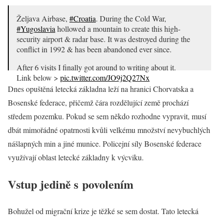
Željava Airbase,
#Croatia
. During the Cold War,
#Yugoslavia
hollowed a mountain to create this high-
security airport & radar base. It was destroyed during the
conflict in 1992 & has been abandoned ever since.
After 6 visits I finally got around to writing about it.
Link below >
pic.twitter.com/JO9j2Q27Nx
Dnes opuštěná letecká základna leží na hranici Chorvatska a
— Darmon Richter (@DarmonRichter)
June 8, 2020
Bosenské federace, přičemž čára rozdělující země prochází
středem pozemku. Pokud se sem někdo rozhodne vypravit, musí
dbát mimořádné opatrnosti kvůli velkému množství nevybuchlých
nášlapných min a jiné munice. Policejní síly Bosenské federace
využívají oblast letecké základny k výcviku.
Vstup jedině s povolením
Bohužel od migrační krize je těžké se sem dostat. Tato letecká