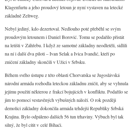
Klagenfurtu a jeho proudový letoun je nyní vystaven na letecké
základně Zeltweg.
Nebyl jediný, kdo dezertoval. Nedlouho poté přeběhl se svým
proudovým letounem i Daniel Borović. Tomu se podařilo přistát
na letišti v Záhřebu. I když ze samotné základny neodletěli, sídlili
na ní i další dva piloti – Ivan Selak a Ivica Ivandić, kteří po
zničení základny skončili v Užici v Srbsku.
Během svého ústupu z této oblasti Chorvatska se Jugoslávská
národní armáda rozhodla leteckou základnu zničit, aby se vyhnula
jejímu použití některou z frakcí bojujících v konfliktu. Podařilo se
jim to pomocí vestavěných výbušných náloží. O rok později
demolici základny dokončila armáda tehdejší Republiky Srbská
Krajina. Bylo odpáleno dalších 56 tun trhaviny. Výbuch byl tak
silný, že byl cítit v celé Bihaći.