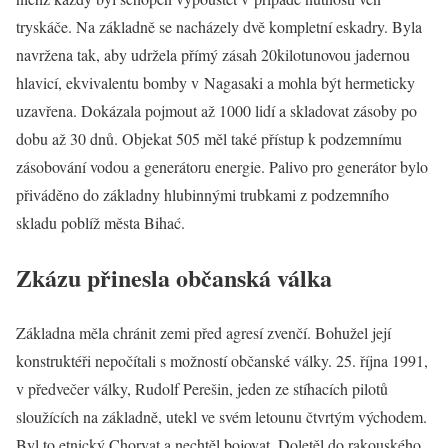
tryskáče. Na základně se nacházely dvě kompletní eskadry. Byla
navržena tak, aby udržela přímý zásah 20kilotunovou jadernou
hlavicí, ekvivalentu bomby v Nagasaki a mohla být hermeticky
uzavřena. Dokázala pojmout až 1000 lidí a skladovat zásoby po
dobu až 30 dnů. Objekat 505 měl také přístup k podzemnímu
zásobování vodou a generátoru energie. Palivo pro generátor bylo
přiváděno do základny hlubinnými trubkami z podzemního
skladu poblíž města Bihać.
Zkázu přinesla občanská válka
Základna měla chránit zemi před agresí zvenčí. Bohužel její
konstruktéři nepočítali s možností občanské války. 25. října 1991,
v předvečer války, Rudolf Perešin, jeden ze stíhacích pilotů
sloužících na základně, utekl ve svém letounu čtvrtým východem.
Byl to etnický Chorvat a nechtěl bojovat. Doletěl do rakouského