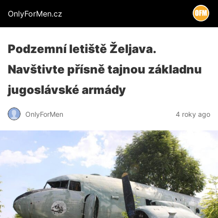
OnlyForMen.cz
Podzemní letiště Željava.
Navštivte přísně tajnou základnu
jugoslávské armády
OnlyForMen
4 roky ago