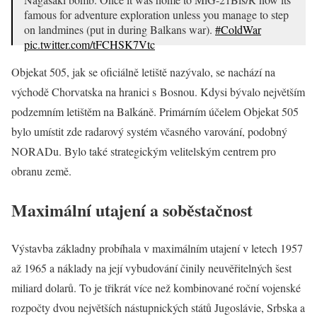
famous for adventure exploration unless you manage to step
on landmines (put in during Balkans war).
#ColdWar
pic.twitter.com/tFCHSK7Vtc
— ST (@aviation07101)
February 5, 2021
Objekat 505, jak se oficiálně letiště nazývalo, se nachází na
východě Chorvatska na hranici s Bosnou. Kdysi bývalo největším
podzemním letištěm na Balkáně. Primárním účelem Objekat 505
bylo umístit zde radarový systém včasného varování, podobný
NORADu. Bylo také strategickým velitelským centrem pro
obranu země.
Maximální utajení a soběstačnost
Výstavba základny probíhala v maximálním utajení v letech 1957
až 1965 a náklady na její vybudování činily neuvěřitelných šest
miliard dolarů. To je třikrát více než kombinované roční vojenské
rozpočty dvou největších nástupnických států Jugoslávie, Srbska a