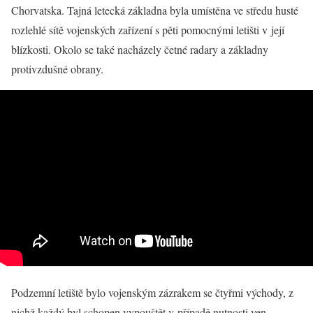
Chorvatska. Tajná letecká základna byla umístěna ve středu husté
rozlehlé sítě vojenských zařízení s pěti pomocnými letišti v její
blízkosti. Okolo se také nacházely četné radary a základny
protivzdušné obrany.
Podzemní letiště bylo vojenským zázrakem se čtyřmi východy, z
nichž každý byl schopen vypouštět v případě nutnosti ven